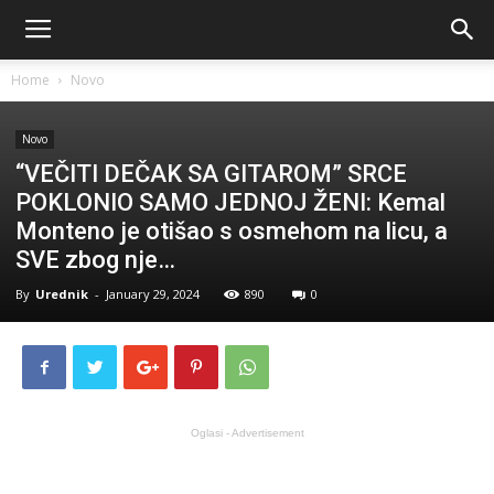
Home
Novo
Novo
“VEČITI DEČAK SA GITAROM” SRCE
POKLONIO SAMO JEDNOJ ŽENI: Kemal
Monteno je otišao s osmehom na licu, a
SVE zbog nje…
By
Urednik
-
January 29, 2024
890
0
Oglasi - Advertisement