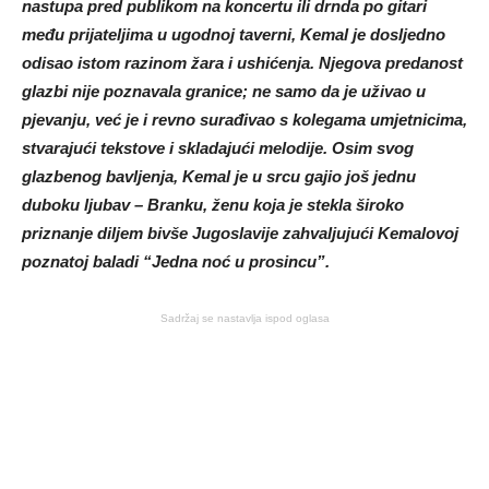
nastupa pred publikom na koncertu ili drnda po gitari
među prijateljima u ugodnoj taverni, Kemal je dosljedno
odisao istom razinom žara i ushićenja. Njegova predanost
glazbi nije poznavala granice; ne samo da je uživao u
pjevanju, već je i revno surađivao s kolegama umjetnicima,
stvarajući tekstove i skladajući melodije. Osim svog
glazbenog bavljenja, Kemal je u srcu gajio još jednu
duboku ljubav – Branku, ženu koja je stekla široko
priznanje diljem bivše Jugoslavije zahvaljujući Kemalovoj
poznatoj baladi “Jedna noć u prosincu”.
Sadržaj se nastavlja ispod oglasa