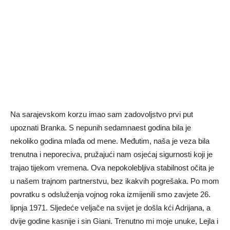
Na sarajevskom korzu imao sam zadovoljstvo prvi put
upoznati Branka. S nepunih sedamnaest godina bila je
nekoliko godina mlađa od mene. Međutim, naša je veza bila
trenutna i neporeciva, pružajući nam osjećaj sigurnosti koji je
trajao tijekom vremena. Ova nepokolebljiva stabilnost očita je
u našem trajnom partnerstvu, bez ikakvih pogrešaka. Po mom
povratku s odsluženja vojnog roka izmijenili smo zavjete 26.
lipnja 1971. Sljedeće veljače na svijet je došla kći Adrijana, a
dvije godine kasnije i sin Giani. Trenutno mi moje unuke, Lejla i