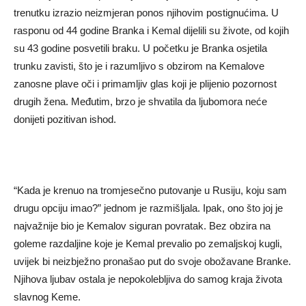
trenutku izrazio neizmjeran ponos njihovim postignućima. U
rasponu od 44 godine Branka i Kemal dijelili su živote, od kojih
su 43 godine posvetili braku. U početku je Branka osjetila
trunku zavisti, što je i razumljivo s obzirom na Kemalove
zanosne plave oči i primamljiv glas koji je plijenio pozornost
drugih žena. Međutim, brzo je shvatila da ljubomora neće
donijeti pozitivan ishod.
“Kada je krenuo na tromjesečno putovanje u Rusiju, koju sam
drugu opciju imao?” jednom je razmišljala. Ipak, ono što joj je
najvažnije bio je Kemalov siguran povratak. Bez obzira na
goleme razdaljine koje je Kemal prevalio po zemaljskoj kugli,
uvijek bi neizbježno pronašao put do svoje obožavane Branke.
Njihova ljubav ostala je nepokolebljiva do samog kraja života
slavnog Keme.