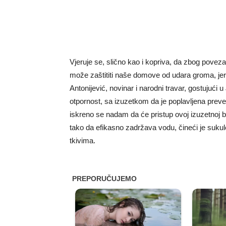
Vjeruje se, slično kao i kopriva, da zbog pov
može zaštititi naše domove od udara groma, je
Antonijević, novinar i narodni travar, gostujući 
otpornost, sa izuzetkom da je poplavljena prevel
iskreno se nadam da će pristup ovoj izuzetnoj bil
tako da efikasno zadržava vodu, čineći je suku
tkivima.