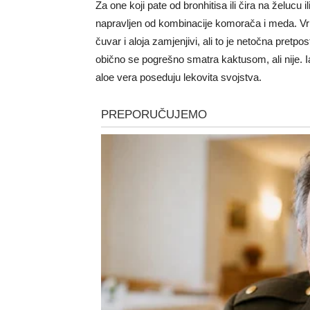
Za one koji pate od bronhitisa ili čira na želucu 
napravljen od kombinacije komorača i meda. Vri
čuvar i aloja zamjenjivi, ali to je netočna pretpost
obično se pogrešno smatra kaktusom, ali nije. I
aloe vera poseduju lekovita svojstva.