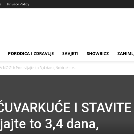
ja
Privacy Policy
PORODICA I ZDRAVLJE
SAVJETI
SHOWBIZZ
ZANIML
NOGU: Ponavljajte to 3,4 dana, šokiraćete...
ČUVARKUĆE I STAVITE
ajte to 3,4 dana,