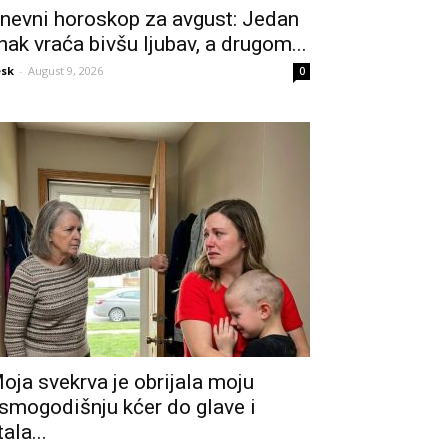
nevni horoskop za avgust: Jedan
nak vraća bivšu ljubav, a drugom...
sk
-
August 9, 2026
0
oja svekrva je obrijala moju
smogodišnju kćer do glave i
tala...