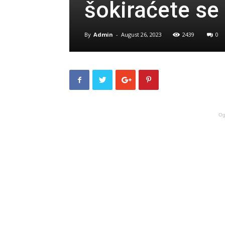
šokiraćete se
By
Admin
-
August 26, 2023
2439
0
Og