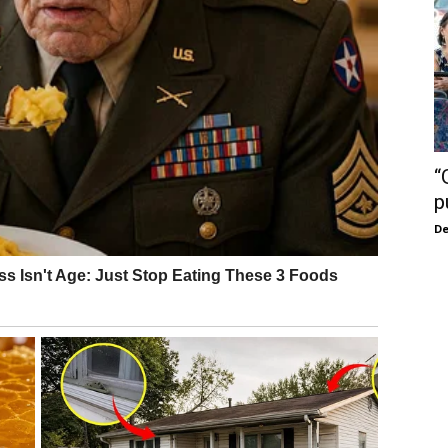
“
p
De