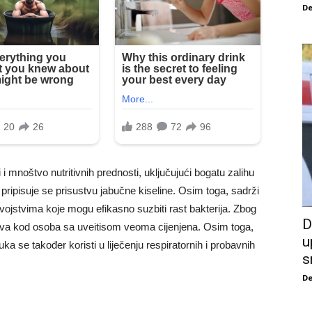
De
i mnoštvo nutritivnih prednosti, uključujući bogatu zalihu
pripisuje se prisustvu jabučne kiseline. Osim toga, sadrži
ojstvima koje mogu efikasno suzbiti rast bakterija. Zbog
D
okova kod osoba sa uveitisom veoma cijenjena. Osim toga,
u
ka se također koristi u liječenju respiratornih i probavnih
s
De