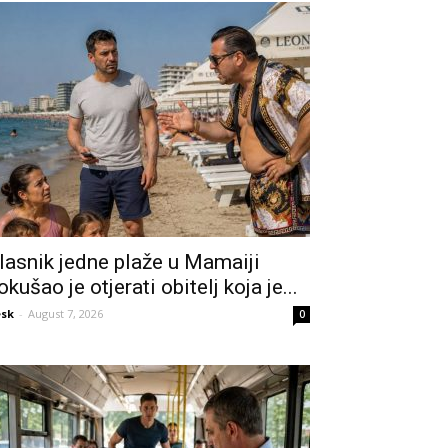
lasnik jedne plaže u Mamaiji
okušao je otjerati obitelj koja je...
sk
-
August 7, 2026
0