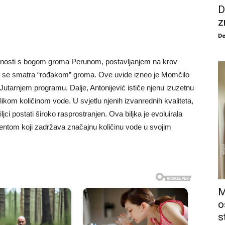
D
z
De
ezanosti s bogom groma Perunom, postavljanjem na krov
r se smatra “rođakom” groma. Ove uvide izneo je Momčilo
u Jutarnjem programu. Dalje, Antonijević ističe njenu izuzetnu
ikom količinom vode. U svjetlu njenih izvanrednih kvaliteta,
jci postati široko rasprostranjen. Ova biljka je evoluirala
lentom koji zadržava značajnu količinu vode u svojim
M
o
s