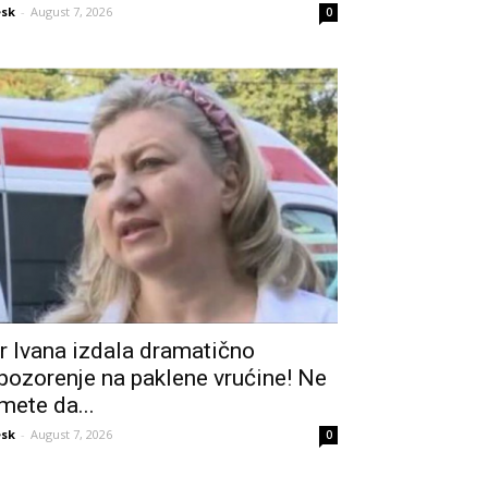
sk
-
August 7, 2026
0
r Ivana izdala dramatično
pozorenje na paklene vrućine! Ne
mete da...
sk
-
August 7, 2026
0