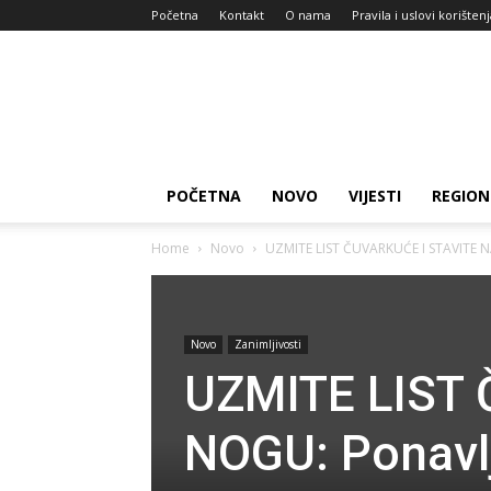
Početna
Kontakt
O nama
Pravila i uslovi korišten
Zdravlje
za
dan
POČETNA
NOVO
VIJESTI
REGION
Home
Novo
UZMITE LIST ČUVARKUĆE I STAVITE NA 
Novo
Zanimljivosti
UZMITE LIST 
NOGU: Ponavlj