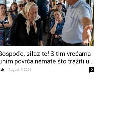
Gospođo, silazite! S tim vrećama
unim povrća nemate što tražiti u...
sk
-
August 7, 2026
0