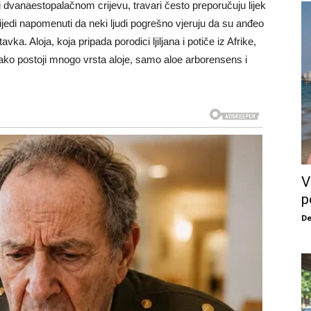
ili dvanaestopalačnom crijevu, travari često preporučuju lijek
jedi napomenuti da neki ljudi pogrešno vjeruju da su anđeo
avka. Aloja, koja pripada porodici ljiljana i potiče iz Afrike,
ako postoji mnogo vrsta aloje, samo aloe arborensens i
V
p
De