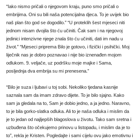
“Iako nismo pričali o njegovom kraju, puno smo pričali o
embrijima. Oni su bili naša potencijalna djeca. To je uvijek bio
naš plan što god se dogodilo.” “U proteklih šest mjeseci niti
jednom nisam dvojila što ću učiniti. Čak sam i na njegovoj
jedinici intenzivne njege znala što ću učiniti, dati im nadu u
život.” “Mjeseci priprema Bilo je gotovo, i fizički i psihički. Moj
liječnik nas je dobro poznavao i nije bio iznenađen mojom
odlukom. 9. veljače, uz podršku moje majke i Sama,
posljednja dva embrija su mi prenesena.”
“Bilo je suza i ljubavi u toj sobi. Nekoliko tjedana kasnije
saznala sam da imam zdravo dijete. To je bilo sjajno. Kako
sam ja gledala na to, Sam je dobio jedno, a ja jedno. Naravno,
to je bila gorko-slatka odluka. Ali to je naša odluka i mislim da
je to jedan od najljepših blagoslova u životu. Tako sam sretna i
uzbuđena što očekujemo prinovu u listopadu, i mislim da je to
to”, rekla je Kristen. Pogledajte i sami cijelu ovu jako emotivnu i