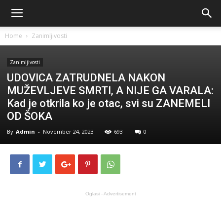
Home
Zanimljivosti
Zanimljivosti
UDOVICA ZATRUDNELA NAKON
MUŽEVLJEVE SMRTI, A NIJE GA VARALA:
Kad je otkrila ko je otac, svi su ZANEMELI
OD ŠOKA
By
Admin
-
November 24, 2023
693
0
Oglasi - Advertisement