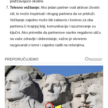
podržavajuće okoline.
Telesno vežbanje:
Ako jedan partner vodi aktivan životni
stil, to može inspirisati i drugog partnera da se pridruži.
Vežbanje zajedno može biti zabavno i korisno za oba
partnera.U krajnjoj liniji, komunikacija i razumevanje su
ključni. Ako primetite da partnerove navike negativno utiču
na vaše zdravlje i dobrostanje, važno je otvoreno
razgovarati o tome i zajedno raditi na rešenjima.