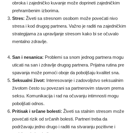
obroka i zajedničko kuvanje može doprineti zajedničkim
prehrambenim izborima.
Stres:
Živeti sa stresnom osobom može povećati nivo
stresa i kod drugog partnera. Važno je raditi na zajedničkim
strategijama za upravljanje stresom kako bi se očuvalo
mentalno zdravlje.
San i nesanica:
Problemi sa snom jednog partnera mogu
uticati na san i zdravlje drugog partnera. Prijatna rutina pre
spavanja može pomoći oboje da poboljšaju kvalitet sna.
Seksualni život:
Interesovanje i zadovoljstvo seksualnim
životom često su povezani sa partnerovim stavom prema
seksu. Komunikacija i rad na očuvanju intimnosti mogu
poboljšati odnos.
Pritisak i srčane bolesti:
Živeti sa stalnim stresom može
povećati rizik od srčanih bolesti. Partneri treba da
podržavaju jedno drugo i raditi na stvaranju pozitivne i