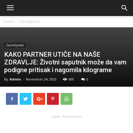
Home
Zanimljivosti
Zanimljivosti
KAKO PARTNER UTIČE NA NAŠE
ZDRAVLJE: Životni saputnik može da vam
podigne pritisak i nagomila kilograme
By
Admin
-
November 24, 2023
609
0
Oglasi - Advertisement