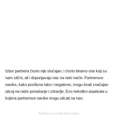
Izbor partnera često nije slučajan, i često biramo one koji su
nam slični, ali i dopunjavaju nas na neki način. Partnerove
navike, kako pozitivne tako i negativne, mogu imati značajan
uticaj na naše ponašanje i zdravlje. Evo nekoliko aspekata u
kojima partnerove navike mogu uticati na nas:
Sadržaj se nastavlja ispod oglasa