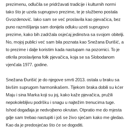
prezimenu, odlučila se pridržavati tradicije i kulturnih normi
tako što je uzela suprugovo prezime, te je službeno postala
Gvozdenović. Iako sam se već proslavila kao pjevačica, bez
puno razmišljanja sam donijela odluku uzeti suprugovo
prezime, kako bih zadržala osjećaj jedinstva sa svojom obitelji.
No, mojoj publici već sam bila poznata kao Snežana Đurišić, a
to prezime i dalje koristim kada nastupam na pozornici. To je
otkrila proslavljena folk pjevačica, koja se sa Slobodanom
vjenčala 1977. godine.
Snežana Đurišić je do njegove smrti 2013. ostala u braku sa
bivšim suprugom harmonikašem. Tijekom braka dobili su kćer
Maju i sina Marka koji su joj, kako kaže pjevačica, pružili
nepokolebljivu podršku i snagu u najtežim trenucima tuge.
Ishod događaja je nedvojbeno okrutan. Otpratio me do mjesta
gdje sam trebao nastupiti i još se živo sjećam kako me gledao.
Kao da je predosjećao što će se dogoditi.