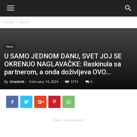
Home
Novo
Novo
U SAMO JEDNOM DANU, SVET JOJ SE
OKRENUO NAGLAVAČKE: Raskinula sa
partnerom, a onda doživljeva OVO…
By
Urednik
-
February 14, 2024
5714
0
Oglasi - Advertisement