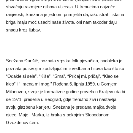
shvaćaju razmjere njihova utjecaja. U trenucima najveće
ranjivosti, Snežana je jednom primijetila da, iako strah i stalna
briga imaju moć usaditi naše živote, oni nam također daju
snagu kroz ljubav.
Snežana Đurišić, poznata srpska folk pjevačica, nadaleko je
poznata po svojim zadivljujućim izvedbama hitova kao što su
“Odakle si sele”, “Kiše”, “Srna”, “Pričaj mi, pričaj”, “Kleo se,
kleo” i ” Imena mi mog.” Rođena 6. lipnja 1959. u Gornjem
Milanovcu, svoje je formativne godine provela u Kraljevu da bi
se 1971. preselila u Beograd, gdje trenutno živi i nastavlja
svoju glazbenu karijeru. Snežana je predana majka dvoje
djece, Maje i Marka, iz braka s pokojnim Slobodanom
Gvozdenovićem.