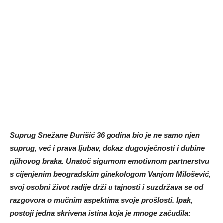
Suprug Snežane Đurišić 36 godina bio je ne samo njen
suprug, već i prava ljubav, dokaz dugovječnosti i dubine
njihovog braka. Unatoč sigurnom emotivnom partnerstvu
s cijenjenim beogradskim ginekologom Vanjom Milošević,
svoj osobni život radije drži u tajnosti i suzdržava se od
razgovora o mučnim aspektima svoje prošlosti. Ipak,
postoji jedna skrivena istina koja je mnoge začudila: