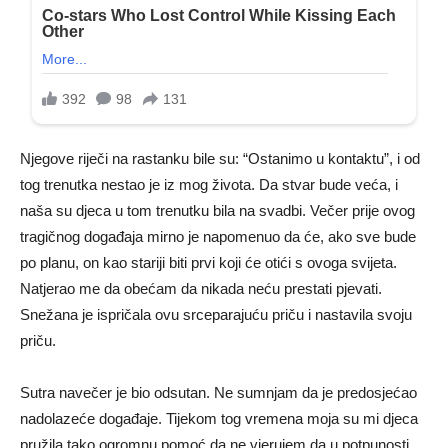
Njegove riječi na rastanku bile su: “Ostanimo u kontaktu”, i od
tog trenutka nestao je iz mog života. Da stvar bude veća, i
naša su djeca u tom trenutku bila na svadbi. Večer prije ovog
tragičnog događaja mirno je napomenuo da će, ako sve bude
po planu, on kao stariji biti prvi koji će otići s ovoga svijeta.
Natjerao me da obećam da nikada neću prestati pjevati.
Snežana je ispričala ovu srceparajuću priču i nastavila svoju
priču.
Sutra navečer je bio odsutan. Ne sumnjam da je predosjećao
nadolazeće događaje. Tijekom tog vremena moja su mi djeca
pružila tako ogromnu pomoć da ne vjerujem da u potpunosti