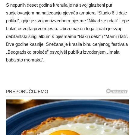
S nepunih deset godina krenula je na svoj glazbeni put
sudjelovanjem na natjecanju pjevača amatera “Studio 6 ti daje
priliku”, gdje je svojom izvedbom pjesme “Nikad se udati” Lepe
Lukić osvojila prvo mjesto. Ubrzo nakon toga izdala je svoj
debitantski singl album s pjesmama “Baki i deki” i “Mami i tati”.
Dve godine kasnije, Snežana je krasila binu cenjenog festivala
„Beogradsko proleće” osvojivši publiku izvođenjem „Imala
baba sto momaka”.