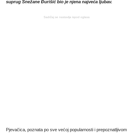
suprug Snežane Đurišić bio je njena najveća ljubav.
Sadržaj se nastavlja ispod oglasa
Pjevačica, poznata po sve većoj popularnosti i prepoznatljivom