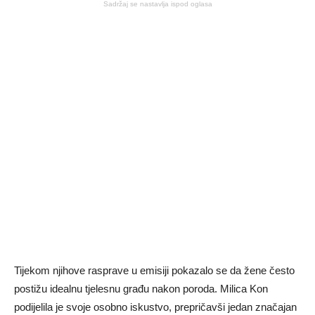
Sadržaj se nastavlja ispod oglasa
Tijekom njihove rasprave u emisiji pokazalo se da žene često
postižu idealnu tjelesnu građu nakon poroda. Milica Kon
podijelila je svoje osobno iskustvo, prepričavši jedan značajan