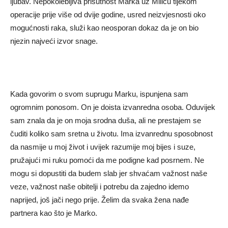
ljubav. Nepokolebljiva prisutnost Marka uz Milicu tijekom
operacije prije više od dvije godine, usred neizvjesnosti oko
mogućnosti raka, služi kao neosporan dokaz da je on bio
njezin najveći izvor snage.
Kada govorim o svom suprugu Marku, ispunjena sam
ogromnim ponosom. On je doista izvanredna osoba. Oduvijek
sam znala da je on moja srodna duša, ali ne prestajem se
čuditi koliko sam sretna u životu. Ima izvanrednu sposobnost
da nasmije u moj život i uvijek razumije moj bijes i suze,
pružajući mi ruku pomoći da me podigne kad posrnem. Ne
mogu si dopustiti da budem slab jer shvaćam važnost naše
veze, važnost naše obitelji i potrebu da zajedno idemo
naprijed, još jači nego prije. Želim da svaka žena nađe
partnera kao što je Marko.