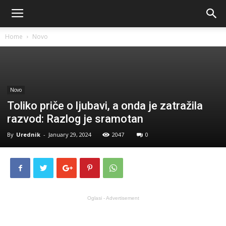
Home
Novo
Novo
Toliko priče o ljubavi, a onda je zatražila
razvod: Razlog je sramotan
By
Urednik
-
January 29, 2024
2047
0
Oglasi - Advertisement