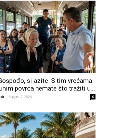
Gospođo, silazite! S tim vrećama
unim povrća nemate što tražiti u...
sk
-
August 7, 2026
0