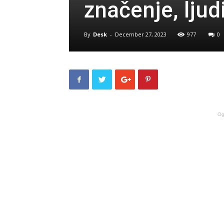
značenje, lju
By
Desk
-
December 27, 2023
977
0
Og