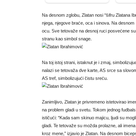
Na desnom zglobu, Zlatan nosi “šifru Zlatana Ib
njega, njegove braće, oca i sinova. Na desnom
ocu. Sve tetovaže na desnoj ruci posvećene su 
stranu kao simbol snage.
Na toj istoj strani, istaknut je i zmaj, simbolizuj
nalazi se tetovaža dve karte, AS srce sa slovom
AS tref, simbolizujući čistu sreću.
Zanimljivo, Zlatan je privremeno istetovirao ime
na problem gladi u svetu. Tokom jednog fudbals
ističući: “Kada sam skinuo majicu, ljudi su mogli
gladi. Te tetovaže su možda prolazne, ali imena
kroz mene,” izjavio je Zlatan. Na desnom biceps