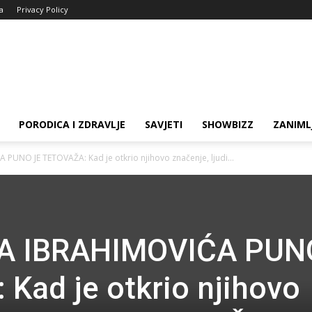
ja
Privacy Policy
PORODICA I ZDRAVLJE
SAVJETI
SHOWBIZZ
ZANIML
UNO JE TETOVAŽA: Kad je otkrio njihovo značenje, ljudi...
A IBRAHIMOVIĆA PUN
Kad je otkrio njihovo