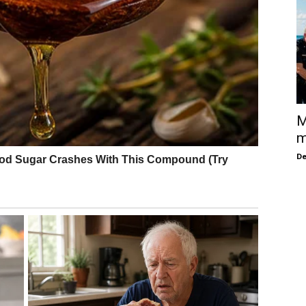
M
m
De