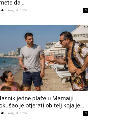
mete da...
sk
-
August 7, 2026
0
lasnik jedne plaže u Mamaiji
okušao je otjerati obitelj koja je...
sk
-
August 7, 2026
0