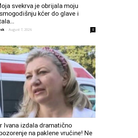
oja svekrva je obrijala moju
smogodišnju kćer do glave i
tala...
sk
-
August 7, 2026
0
r Ivana izdala dramatično
pozorenje na paklene vrućine! Ne