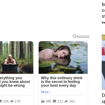
M
o
s
De
D
u