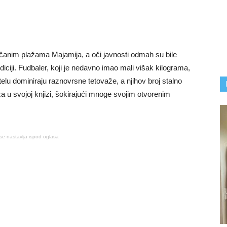
čanim plažama Majamija, a oči javnosti odmah su bile
iciji. Fudbaler, koji je nedavno imao mali višak kilograma,
telu dominiraju raznovrsne tetovaže, a njihov broj stalno
ža u svojoj knjizi, šokirajući mnoge svojim otvorenim
se nastavlja ispod oglasa