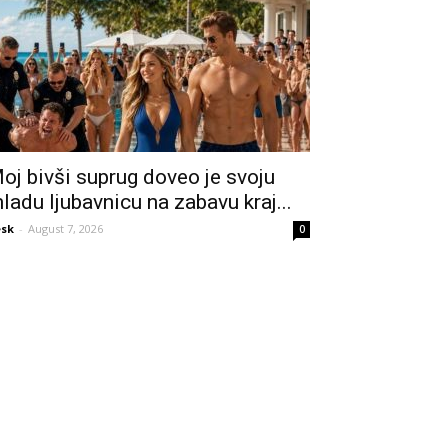
oj bivši suprug doveo je svoju
ladu ljubavnicu na zabavu kraj...
sk
-
August 7, 2026
0