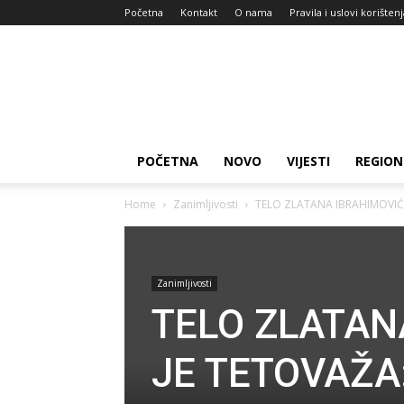
Početna
Kontakt
O nama
Pravila i uslovi korišten
Zdravlje
za
dan
POČETNA
NOVO
VIJESTI
REGION
Home
Zanimljivosti
TELO ZLATANA IBRAHIMOVIĆA P
Zanimljivosti
TELO ZLATAN
JE TETOVAŽA: 