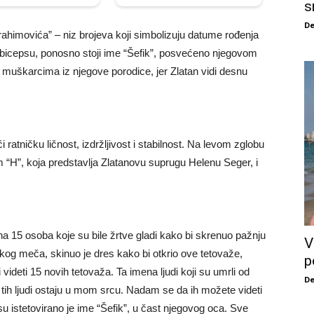
s
De
rahimovića” – niz brojeva koji simbolizuju datume rođenja
 bicepsu, ponosno stoji ime “Šefik”, posvećeno njegovom
muškarcima iz njegove porodice, jer Zlatan vidi desnu
ući ratničku ličnost, izdržljivost i stabilnost. Na levom zglobu
 “H”, koja predstavlja Zlatanovu suprugu Helenu Seger, i
na 15 osoba koje su bile žrtve gladi kako bi skrenuo pažnju
V
kog meča, skinuo je dres kako bi otkrio ove tetovaže,
p
 videti 15 novih tetovaža. Ta imena ljudi koji su umrli od
De
 tih ljudi ostaju u mom srcu. Nadam se da ih možete videti
u istetovirano je ime “Šefik”, u čast njegovog oca. Sve