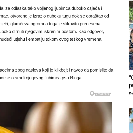
la iza odlaska tako voljenog ljubimca duboko osjeća i
umac, otvoreno je izrazio duboku tugu dok se opraštao od
iječi, glumčeva ogromna tuga je slikovito prenesena,
i duboko dirnuti njegovim iskrenim postom. Kao odgovor,
, nudeći utjehu i empatiju tokom ovog teškog vremena.
cima zbog naslova koji je klikbejt i naveo da pomislite da
“
radi se o smrti njegovog ljubimca psa Ringa.
p
De