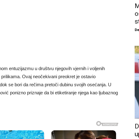
M
o
s
De
om entuzijazmu u društvu njegovih vjernih i voljenih
m prilikama. Ovaj neočekivani preokret je ostavio
ok se bori da rečima pretoči dubinu svojih osećanja. U
vić ponizno priznaje da bi etiketiranje njega kao ljubaznog
D
u