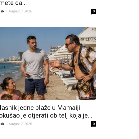
mete da...
sk
-
August 7, 2026
0
lasnik jedne plaže u Mamaiji
okušao je otjerati obitelj koja je...
sk
-
August 7, 2026
0