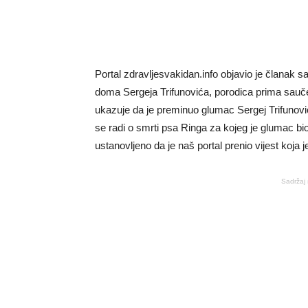
Portal zdravljesvakidan.info objavio je članak s
doma Sergeja Trifunovića, porodica prima sauč
ukazuje da je preminuo glumac Sergej Trifunović
se radi o smrti psa Ringa za kojeg je glumac bi
ustanovljeno da je naš portal prenio vijest koja j
Sadržaj 