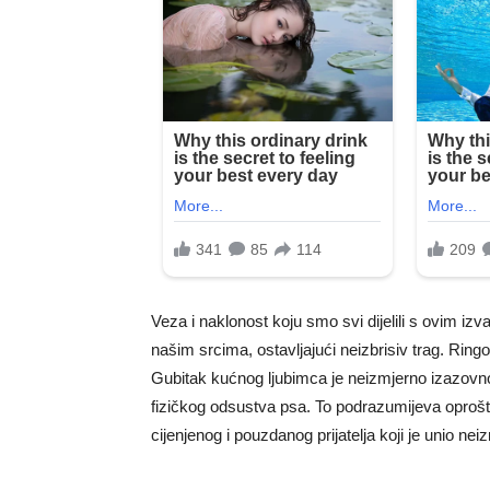
Veza i naklonost koju smo svi dijelili s ovim i
našim srcima, ostavljajući neizbrisiv trag. Ringo
Gubitak kućnog ljubimca je neizmjerno izazovno
fizičkog odsustva psa. To podrazumijeva oproštaj
cijenjenog i pouzdanog prijatelja koji je unio nei