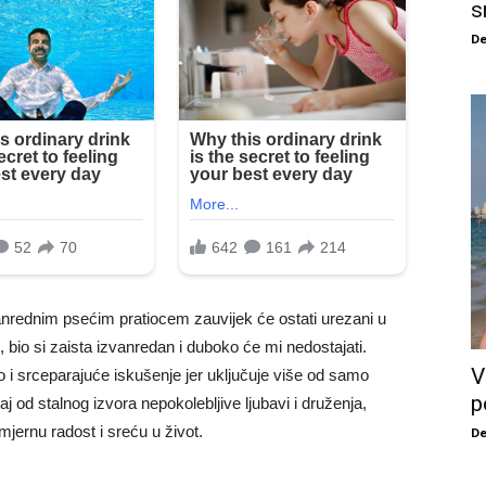
s
De
zvanrednim psećim pratiocem zauvijek će ostati urezani u
, bio si zaista izvanredan i duboko će mi nedostajati.
V
 i srceparajuće iskušenje jer uključuje više od samo
p
 od stalnog izvora nepokolebljive ljubavi i druženja,
zmjernu radost i sreću u život.
De