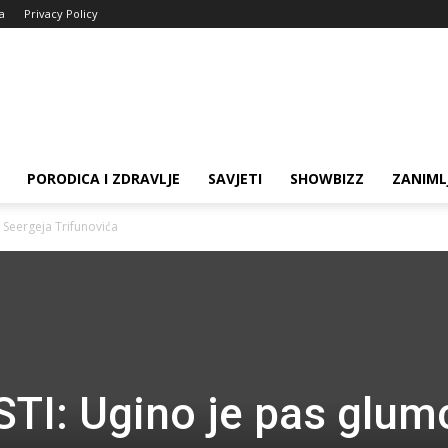
ja
Privacy Policy
PORODICA I ZDRAVLJE
SAVJETI
SHOWBIZZ
ZANIML
 Seergeja Trifunovića
TI: Ugino je pas glum