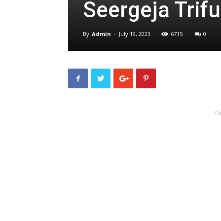
Seergeja Trif
By
Admin
-
July 19, 2023
6715
0
Og