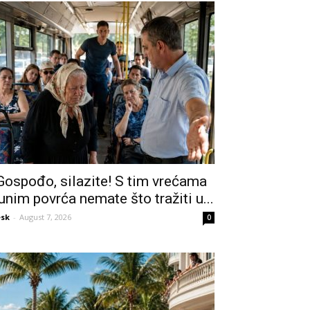
Gospođo, silazite! S tim vrećama
unim povrća nemate što tražiti u...
sk
-
August 7, 2026
0