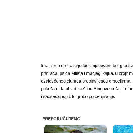
Imali smo sreću svjedočiti njegovom bezgraničn
pratilaca, psića Mileta i mačjeg Rajka, u brojni
ožalošćenog glumca preplavljenog emocijama, d
pokušaju da uhvati suštinu Ringove duše, Trifuno
i saosećajnog bilo grubo potcenjivanje.