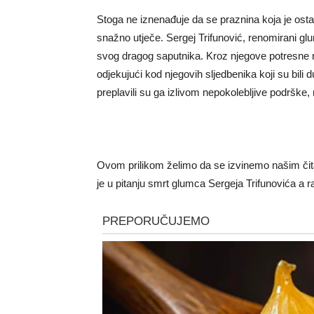
Stoga ne iznenađuje da se praznina koja je osta
snažno utječe. Sergej Trifunović, renomirani gl
svog dragog saputnika. Kroz njegove potresne r
odjekujući kod njegovih sljedbenika koji su bil
preplavili su ga izlivom nepokolebljive podrške
Ovom prilikom želimo da se izvinemo našim čitao
je u pitanju smrt glumca Sergeja Trifunovića a 