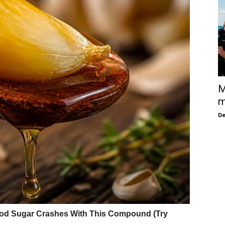
M
m
De