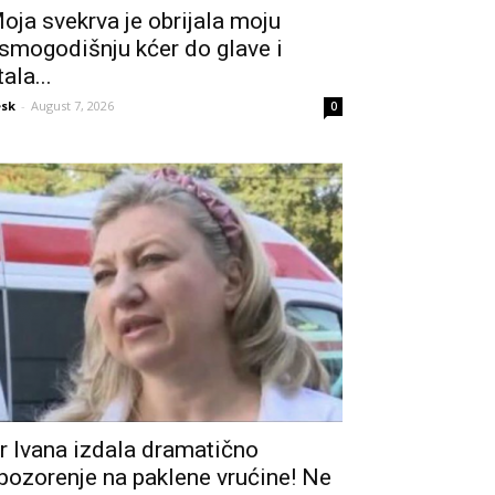
oja svekrva je obrijala moju
smogodišnju kćer do glave i
tala...
sk
-
August 7, 2026
0
r Ivana izdala dramatično
pozorenje na paklene vrućine! Ne