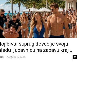
oj bivši suprug doveo je svoju
ladu ljubavnicu na zabavu kraj...
sk
-
August 7, 2026
0