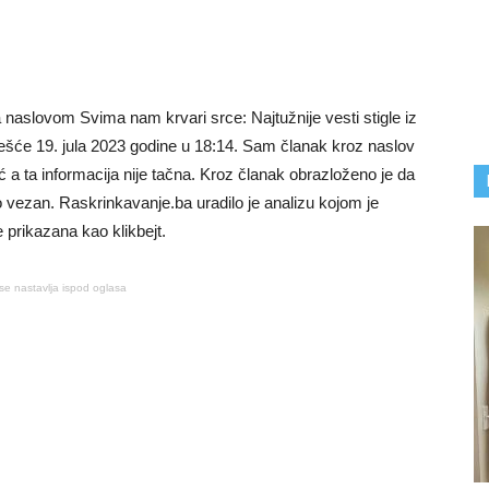
a naslovom Svima nam krvari srce: Najtužnije vesti stigle iz
ešće 19. jula 2023 godine u 18:14. Sam članak kroz naslov
 a ta informacija nije tačna. Kroz članak obrazloženo je da
o vezan. Raskrinkavanje.ba uradilo je analizu kojom je
e prikazana kao klikbejt.
se nastavlja ispod oglasa