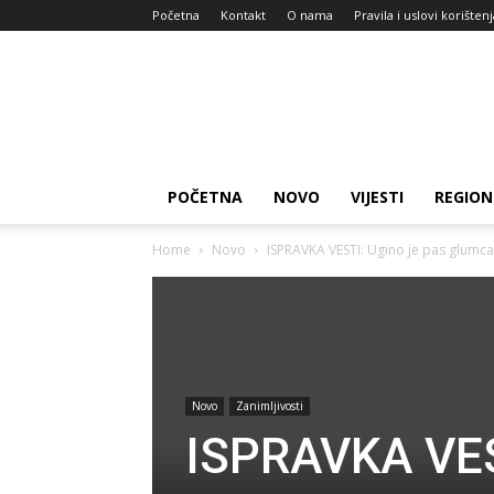
Početna
Kontakt
O nama
Pravila i uslovi korišten
Zdravlje
za
dan
POČETNA
NOVO
VIJESTI
REGION
Home
Novo
ISPRAVKA VESTI: Ugino je pas glumca
Novo
Zanimljivosti
ISPRAVKA VES