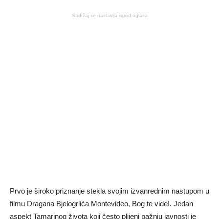
Sadržaj se nastavlja ispod oglasa
Prvo je široko priznanje stekla svojim izvanrednim nastupom u
filmu Dragana Bjelogrlića Montevideo, Bog te vide!. Jedan
aspekt Tamarinog života koji često plijeni pažnju javnosti je