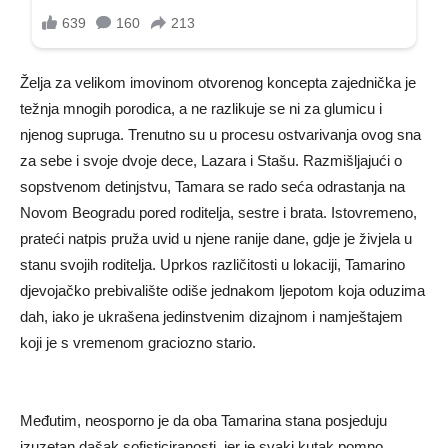
Želja za velikom imovinom otvorenog koncepta zajednička je
težnja mnogih porodica, a ne razlikuje se ni za glumicu i
njenog supruga. Trenutno su u procesu ostvarivanja ovog sna
za sebe i svoje dvoje dece, Lazara i Stašu. Razmišljajući o
sopstvenom detinjstvu, Tamara se rado seća odrastanja na
Novom Beogradu pored roditelja, sestre i brata. Istovremeno,
prateći natpis pruža uvid u njene ranije dane, gdje je živjela u
stanu svojih roditelja. Uprkos različitosti u lokaciji, Tamarino
djevojačko prebivalište odiše jednakom ljepotom koja oduzima
dah, iako je ukrašena jedinstvenim dizajnom i namještajem
koji je s vremenom graciozno stario.
Međutim, neosporno je da oba Tamarina stana posjeduju
izuzetan dašak sofisticiranosti, jer je svaki kutak pomno