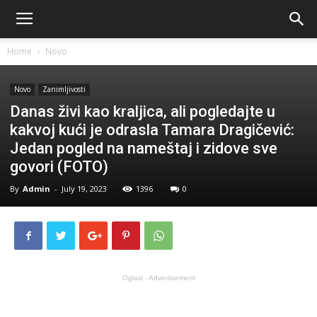
Home
Novo
Novo
Zanimljivosti
Danas živi kao kraljica, ali pogledajte u
kakvoj kući je odrasla Tamara Dragičević:
Jedan pogled na nameštaj i zidove sve
govori (FOTO)
By
Admin
-
July 19, 2023
1396
0
Oglasi - Advertisement