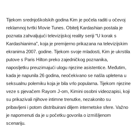
Tijekom srednjoškolskih godina Kim je počela raditi u očevoj
reklamnoj tvrtki Movie Tunes. Obitelj Kardashian postala je
poznata zahvaljujući televizijskoj reality seriji “U korak s
Kardashianima”, koja je premijerno prikazana na televizijskim
ekranima 2007. godine. Tijekom svoje mladosti, Kim je ukrstila
putove s Paris Hilton preko zajedničkog poznanika,
naposljetku preuzimajući ulogu njezine asistentice. Međutim,
kada je napunila 26 godina, neočekivano se našla upletena u
seksualnu polemiku koja je bila vrlo popularna. Tijekom njezine
veze s pjevačem Rayom J-om, Kimini osobni videozapisi, koji
su prikazivali njihove intimne trenutke, nezakonito su
pribavljeni i potom distribuirani diljem internetske sfere. Važno
je napomenuti da je u početku govorila o izmišljenom
scenariju.