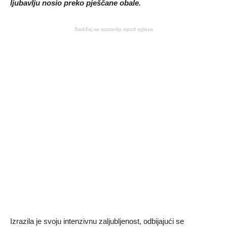
ljubavlju nosio preko pješčane obale.
Sadržaj se nastavlja ispod oglasa
Izrazila je svoju intenzivnu zaljubljenost, odbijajući se