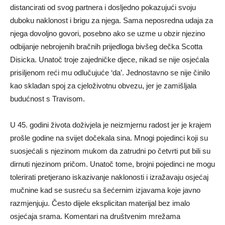
distancirati od svog partnera i dosljedno pokazujući svoju
duboku naklonost i brigu za njega. Sama neposredna udaja za
njega dovoljno govori, posebno ako se uzme u obzir njezino
odbijanje nebrojenih bračnih prijedloga bivšeg dečka Scotta
Disicka. Unatoč troje zajedničke djece, nikad se nije osjećala
prisiljenom reći mu odlučujuće ‘da’. Jednostavno se nije činilo
kao skladan spoj za cjeloživotnu obvezu, jer je zamišljala
budućnost s Travisom.
U 45. godini života doživjela je neizmjernu radost jer je krajem
prošle godine na svijet dočekala sina. Mnogi pojedinci koji su
suosjećali s njezinom mukom da zatrudni po četvrti put bili su
dirnuti njezinom pričom. Unatoč tome, brojni pojedinci ne mogu
tolerirati pretjerano iskazivanje naklonosti i izražavaju osjećaj
mučnine kad se susreću sa šećernim izjavama koje javno
razmjenjuju. Često dijele eksplicitan materijal bez imalo
osjećaja srama. Komentari na društvenim mrežama