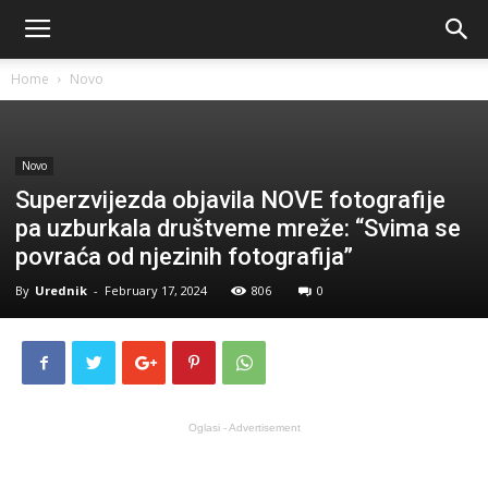
Home
Novo
Novo
Superzvijezda objavila NOVE fotografije
pa uzburkala društveme mreže: “Svima se
povraća od njezinih fotografija”
By
Urednik
-
February 17, 2024
806
0
Oglasi - Advertisement