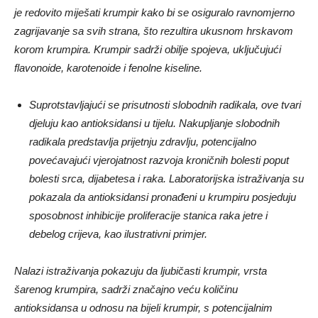
je redovito miješati krumpir kako bi se osiguralo ravnomjerno
zagrijavanje sa svih strana, što rezultira ukusnom hrskavom
korom krumpira. Krumpir sadrži obilje spojeva, uključujući
flavonoide, karotenoide i fenolne kiseline.
Suprotstavljajući se prisutnosti slobodnih radikala, ove tvari
djeluju kao antioksidansi u tijelu. Nakupljanje slobodnih
radikala predstavlja prijetnju zdravlju, potencijalno
povećavajući vjerojatnost razvoja kroničnih bolesti poput
bolesti srca, dijabetesa i raka. Laboratorijska istraživanja su
pokazala da antioksidansi pronađeni u krumpiru posjeduju
sposobnost inhibicije proliferacije stanica raka jetre i
debelog crijeva, kao ilustrativni primjer.
Nalazi istraživanja pokazuju da ljubičasti krumpir, vrsta
šarenog krumpira, sadrži značajno veću količinu
antioksidansa u odnosu na bijeli krumpir, s potencijalnim