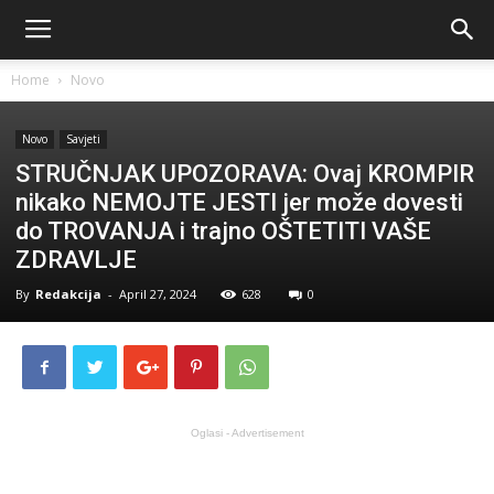
Home
Novo
Novo
Savjeti
STRUČNJAK UPOZORAVA: Ovaj KROMPIR
nikako NEMOJTE JESTI jer može dovesti
do TROVANJA i trajno OŠTETITI VAŠE
ZDRAVLJE
By
Redakcija
-
April 27, 2024
628
0
Oglasi - Advertisement