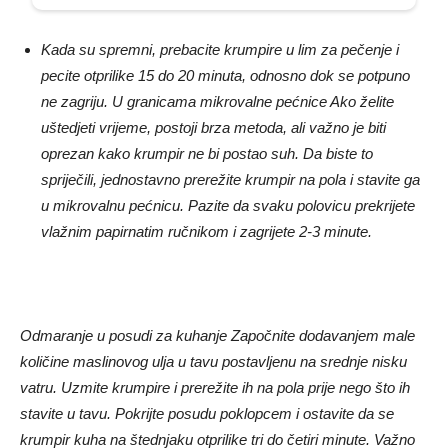
Kada su spremni, prebacite krumpire u lim za pečenje i
pecite otprilike 15 do 20 minuta, odnosno dok se potpuno
ne zagriju. U granicama mikrovalne pećnice Ako želite
uštedjeti vrijeme, postoji brza metoda, ali važno je biti
oprezan kako krumpir ne bi postao suh. Da biste to
spriječili, jednostavno prerežite krumpir na pola i stavite ga
u mikrovalnu pećnicu. Pazite da svaku polovicu prekrijete
vlažnim papirnatim ručnikom i zagrijete 2-3 minute.
Odmaranje u posudi za kuhanje Započnite dodavanjem male
količine maslinovog ulja u tavu postavljenu na srednje nisku
vatru. Uzmite krumpire i prerežite ih na pola prije nego što ih
stavite u tavu. Pokrijte posudu poklopcem i ostavite da se
krumpir kuha na štednjaku otprilike tri do četiri minute. Važno