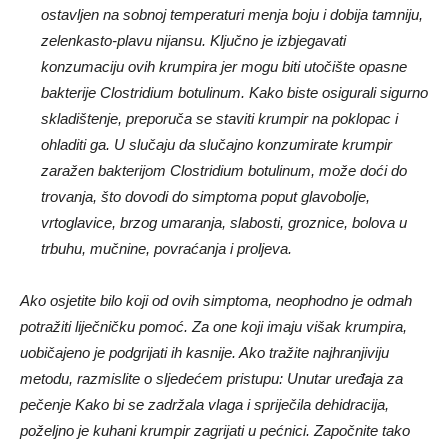
ostavljen na sobnoj temperaturi menja boju i dobija tamniju,
zelenkasto-plavu nijansu. Ključno je izbjegavati
konzumaciju ovih krumpira jer mogu biti utočište opasne
bakterije Clostridium botulinum. Kako biste osigurali sigurno
skladištenje, preporuča se staviti krumpir na poklopac i
ohladiti ga. U slučaju da slučajno konzumirate krumpir
zaražen bakterijom Clostridium botulinum, može doći do
trovanja, što dovodi do simptoma poput glavobolje,
vrtoglavice, brzog umaranja, slabosti, groznice, bolova u
trbuhu, mučnine, povraćanja i proljeva.
Ako osjetite bilo koji od ovih simptoma, neophodno je odmah
potražiti liječničku pomoć. Za one koji imaju višak krumpira,
uobičajeno je podgrijati ih kasnije. Ako tražite najhranjiviju
metodu, razmislite o sljedećem pristupu: Unutar uređaja za
pečenje Kako bi se zadržala vlaga i spriječila dehidracija,
poželjno je kuhani krumpir zagrijati u pećnici. Započnite tako