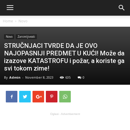
Home
Novo
Novo
Zanimljivosti
STRUČNJACI TVRDE DA JE OVO
NAJOPASNIJI PREDMET U KUĆI! Može da
izazove KATASTROFU i požar, a koriste ga
svi tokom zime!
By
Admin
-
November 8, 2023
635
0
Oglasi - Advertisement