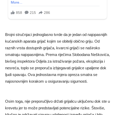
Brojni stručnjaci jednoglasno tvrde da je jedan od najopasnijih
kućanskih aparata grijač kojim se obitelji obično griju. Od
raznih vrsta dostupnih grijača, kvarcni grijači se naširoko
smatraju najopasnijima. Prema riječima Slobodana Neškovića,
bivšeg inspektora Odjela za istraživanje požara, eksplozija i
nesreća, toplo se preporuča izbjegavati grijalice upaljene dok
ljudi spavaju. Ova jednostavna mjera opreza smatra se
najosnovnijim korakom u osiguravanju sigurnosti.
Osim toga, nije preporučljivo držati grijalicu uključenu dok ste u
krevetu jer to može predstavljati potencijalne rizike. Štoviše,
ključno je održavati sigurnu udaljenost između grijača i bilo