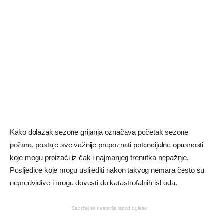
Kako dolazak sezone grijanja označava početak sezone
požara, postaje sve važnije prepoznati potencijalne opasnosti
koje mogu proizaći iz čak i najmanjeg trenutka nepažnje.
Posljedice koje mogu uslijediti nakon takvog nemara često su
nepredvidive i mogu dovesti do katastrofalnih ishoda.
Sadržaj se nastavlja ispod oglasa