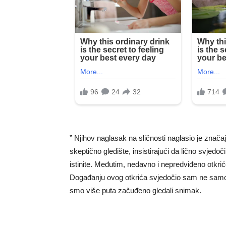
” Njihov naglasak na sličnosti naglasio je znač
skeptično gledište, insistirajući da lično svjedoč
istinite. Međutim, nedavno i nepredviđeno otkri
Događanju ovog otkrića svjedočio sam ne samo 
smo više puta začuđeno gledali snimak.