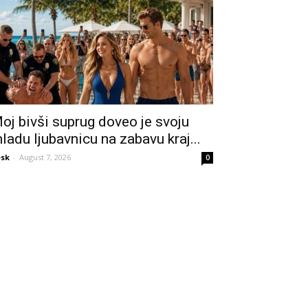
oj bivši suprug doveo je svoju
ladu ljubavnicu na zabavu kraj...
sk
-
August 7, 2026
0