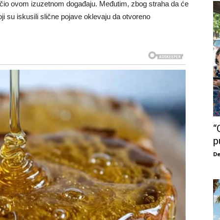
jedočio ovom izuzetnom događaju. Međutim, zbog straha da će
oji su iskusili slične pojave oklevaju da otvoreno
“
p
De