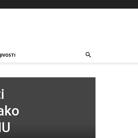
JIVOSTI
i
jako
NU