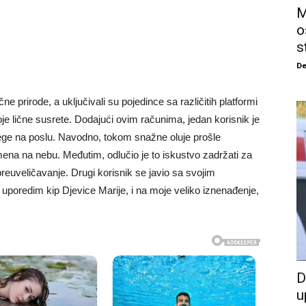
M
o
s
De
čne prirode, a uključivali su pojedince sa različitih platformi
voje lične susrete. Dodajući ovim računima, jedan korisnik je
olege na poslu. Navodno, tokom snažne oluje prošle
mena na nebu. Međutim, odlučio je to iskustvo zadržati za
preuveličavanje. Drugi korisnik se javio sa svojim
 uporedim kip Djevice Marije, i na moje veliko iznenađenje,
D
u