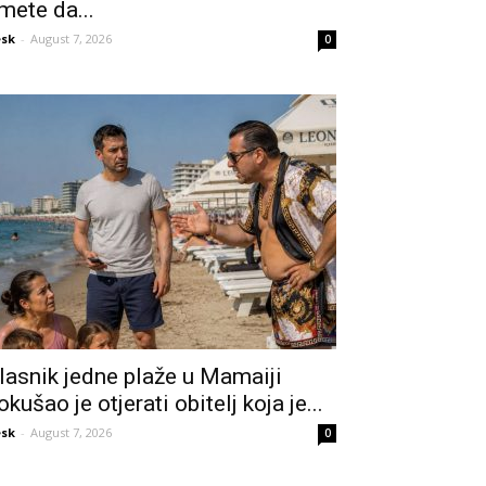
mete da...
sk
-
August 7, 2026
0
lasnik jedne plaže u Mamaiji
okušao je otjerati obitelj koja je...
sk
-
August 7, 2026
0