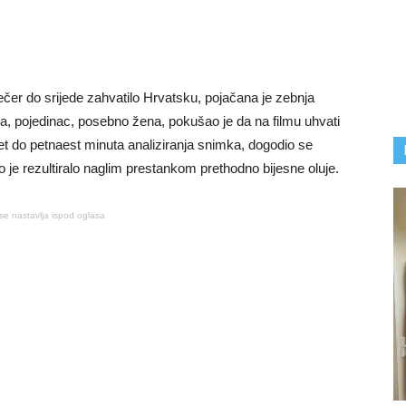
er do srijede zahvatilo Hrvatsku, pojačana je zebnja
a, pojedinac, posebno žena, pokušao je da na filmu uhvati
set do petnaest minuta analiziranja snimka, dogodio se
o je rezultiralo naglim prestankom prethodno bijesne oluje.
se nastavlja ispod oglasa