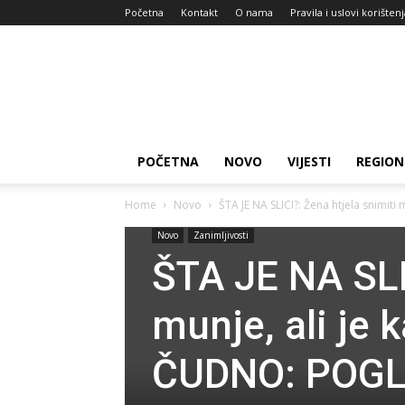
Početna
Kontakt
O nama
Pravila i uslovi korišten
Zdravlje
za
dan
POČETNA
NOVO
VIJESTI
REGION
Home
Novo
ŠTA JE NA SLICI?: Žena htjela snimiti m
Novo
Zanimljivosti
ŠTA JE NA SLI
munje, ali je 
ČUDNO: POGL