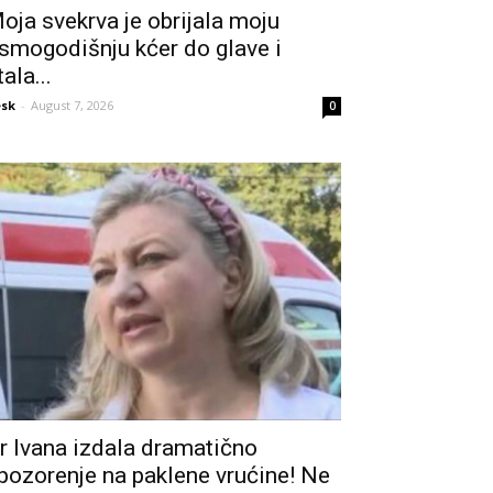
oja svekrva je obrijala moju
smogodišnju kćer do glave i
tala...
sk
-
August 7, 2026
0
r Ivana izdala dramatično
pozorenje na paklene vrućine! Ne