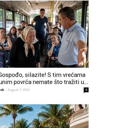
Gospođo, silazite! S tim vrećama
unim povrća nemate što tražiti u...
sk
-
August 7, 2026
0