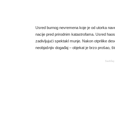
Usred burnog nevremena koje je od utorka naveč
nacije pred prirodnim katastrofama. Usred haos
zadivljujući spektakl munje. Nakon otprilike de
neobjašnjiv događaj – objekat je brzo prošao, št
Sadržaj 