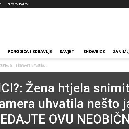
ja
Privacy Policy
PORODICA I ZDRAVLJE
SAVJETI
SHOWBIZZ
ZANIML
unje, ali je kamera uhvatila...
CI?: Žena htjela snimit
kamera uhvatila nešto 
EDAJTE OVU NEOBIČ