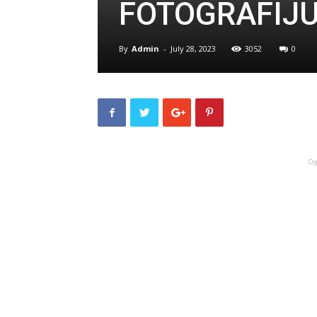
FOTOGRAFIJ
By
Admin
-
July 28, 2023
3052
0
Og