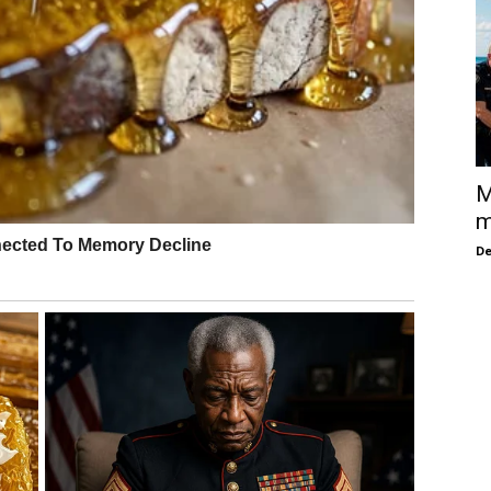
M
m
De