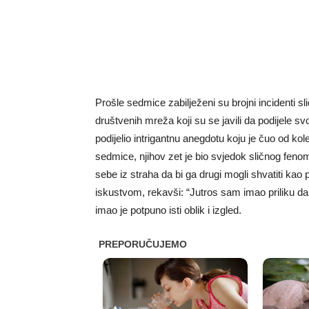
Prošle sedmice zabilježeni su brojni incidenti sli
društvenih mreža koji su se javili da podijele s
podijelio intrigantnu anegdotu koju je čuo od k
sedmice, njihov zet je bio svjedok sličnog feno
sebe iz straha da bi ga drugi mogli shvatiti kao 
iskustvom, rekavši: “Jutros sam imao priliku da
imao je potpuno isti oblik i izgled.