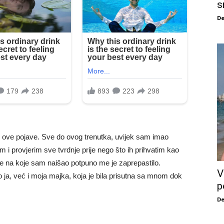
s
De
aj ove pojave. Sve do ovog trenutka, uvijek sam imao
im i provjerim sve tvrdnje prije nego što ih prihvatim kao
će na koje sam naišao potpuno me je zaprepastilo.
V
ja, već i moja majka, koja je bila prisutna sa mnom dok
p
De