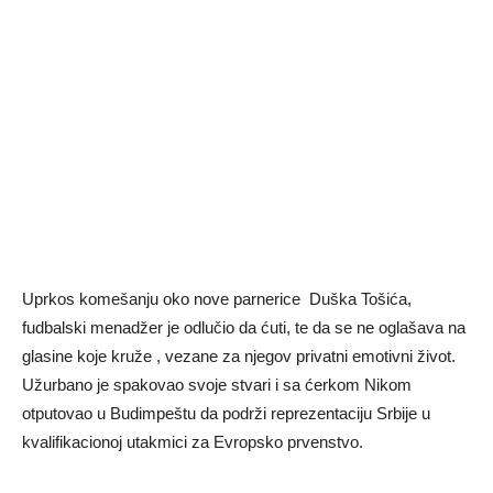
Uprkos komešanju oko nove parnerice Duška Tošića,
fudbalski menadžer je odlučio da ćuti, te da se ne oglašava na
glasine koje kruže , vezane za njegov privatni emotivni život.
Užurbano je spakovao svoje stvari i sa ćerkom Nikom
otputovao u Budimpeštu da podrži reprezentaciju Srbije u
kvalifikacionoj utakmici za Evropsko prvenstvo.