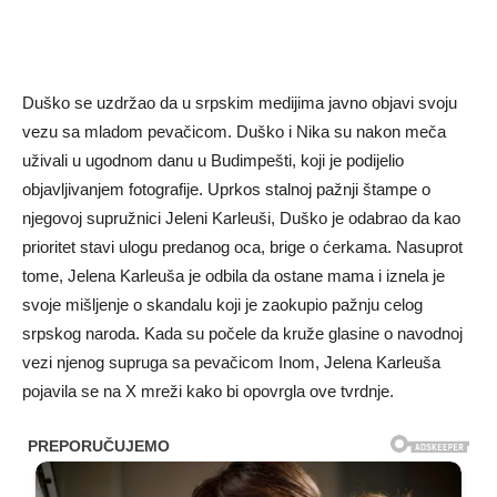
Duško se uzdržao da u srpskim medijima javno objavi svoju
vezu sa mladom pevačicom. Duško i Nika su nakon meča
uživali u ugodnom danu u Budimpešti, koji je podijelio
objavljivanjem fotografije. Uprkos stalnoj pažnji štampe o
njegovoj supružnici Jeleni Karleuši, Duško je odabrao da kao
prioritet stavi ulogu predanog oca, brige o ćerkama. Nasuprot
tome, Jelena Karleuša je odbila da ostane mama i iznela je
svoje mišljenje o skandalu koji je zaokupio pažnju celog
srpskog naroda. Kada su počele da kruže glasine o navodnoj
vezi njenog supruga sa pevačicom Inom, Jelena Karleuša
pojavila se na X mreži kako bi opovrgla ove tvrdnje.