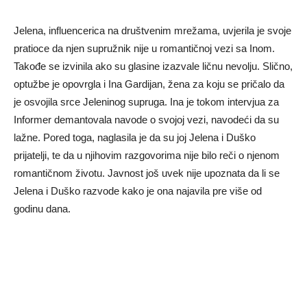
Jelena, influencerica na društvenim mrežama, uvjerila je svoje
pratioce da njen supružnik nije u romantičnoj vezi sa Inom.
Takođe se izvinila ako su glasine izazvale ličnu nevolju. Slično,
optužbe je opovrgla i Ina Gardijan, žena za koju se pričalo da
je osvojila srce Jeleninog supruga. Ina je tokom intervjua za
Informer demantovala navode o svojoj vezi, navodeći da su
lažne. Pored toga, naglasila je da su joj Jelena i Duško
prijatelji, te da u njihovim razgovorima nije bilo reči o njenom
romantičnom životu. Javnost još uvek nije upoznata da li se
Jelena i Duško razvode kako je ona najavila pre više od
godinu dana.