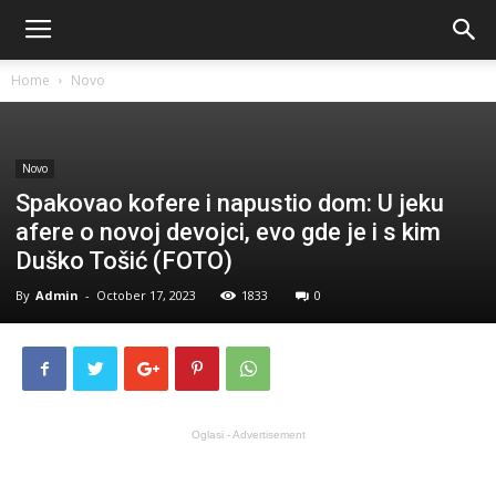
Home
Novo
Novo
Spakovao kofere i napustio dom: U jeku
afere o novoj devojci, evo gde je i s kim
Duško Tošić (FOTO)
By
Admin
-
October 17, 2023
1833
0
Oglasi - Advertisement