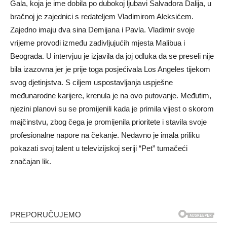
Gala, koja je ime dobila po dubokoj ljubavi Salvadora Dalija, u
bračnoj je zajednici s redateljem Vladimirom Aleksićem.
Zajedno imaju dva sina Demijana i Pavla. Vladimir svoje
vrijeme provodi između zadivljujućih mjesta Malibua i
Beograda. U intervjuu je izjavila da joj odluka da se preseli nije
bila izazovna jer je prije toga posjećivala Los Angeles tijekom
svog djetinjstva. S ciljem uspostavljanja uspješne
međunarodne karijere, krenula je na ovo putovanje. Međutim,
njezini planovi su se promijenili kada je primila vijest o skorom
majčinstvu, zbog čega je promijenila prioritete i stavila svoje
profesionalne napore na čekanje. Nedavno je imala priliku
pokazati svoj talent u televizijskoj seriji “Pet” tumačeći
značajan lik.