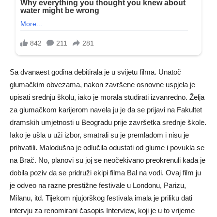
Sa dvanaest godina debitirala je u svijetu filma. Unatoč
glumačkim obvezama, nakon završene osnovne uspjela je
upisati srednju školu, iako je morala studirati izvanredno. Želja
za glumačkom karijerom navela ju je da se prijavi na Fakultet
dramskih umjetnosti u Beogradu prije završetka srednje škole.
Iako je ušla u uži izbor, smatrali su je premladom i nisu je
prihvatili. Malodušna je odlučila odustati od glume i povukla se
na Brač. No, planovi su joj se neočekivano preokrenuli kada je
dobila poziv da se pridruži ekipi filma Bal na vodi. Ovaj film ju
je odveo na razne prestižne festivale u Londonu, Parizu,
Milanu, itd. Tijekom njujorškog festivala imala je priliku dati
intervju za renomirani časopis Interview, koji je u to vrijeme