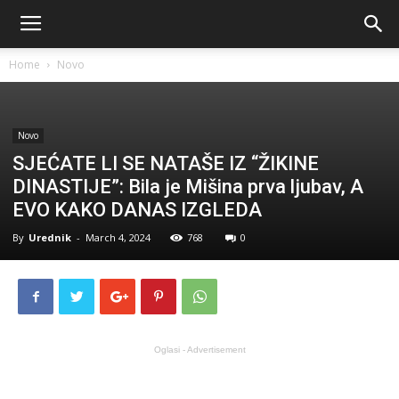
Home
Novo
Novo
SJEĆATE LI SE NATAŠE IZ “ŽIKINE
DINASTIJE”: Bila je Mišina prva ljubav, A
EVO KAKO DANAS IZGLEDA
By
Urednik
-
March 4, 2024
768
0
Oglasi - Advertisement