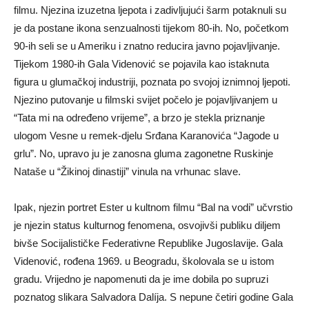
filmu. Njezina izuzetna ljepota i zadivljujući šarm potaknuli su
je da postane ikona senzualnosti tijekom 80-ih. No, početkom
90-ih seli se u Ameriku i znatno reducira javno pojavljivanje.
Tijekom 1980-ih Gala Videnović se pojavila kao istaknuta
figura u glumačkoj industriji, poznata po svojoj iznimnoj ljepoti.
Njezino putovanje u filmski svijet počelo je pojavljivanjem u
“Tata mi na određeno vrijeme”, a brzo je stekla priznanje
ulogom Vesne u remek-djelu Srđana Karanovića “Jagode u
grlu”. No, upravo ju je zanosna gluma zagonetne Ruskinje
Nataše u “Žikinoj dinastiji” vinula na vrhunac slave.
Ipak, njezin portret Ester u kultnom filmu “Bal na vodi” učvrstio
je njezin status kulturnog fenomena, osvojivši publiku diljem
bivše Socijalističke Federativne Republike Jugoslavije. Gala
Videnović, rođena 1969. u Beogradu, školovala se u istom
gradu. Vrijedno je napomenuti da je ime dobila po supruzi
poznatog slikara Salvadora Dalíja. S nepune četiri godine Gala