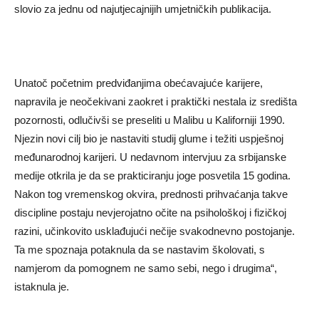
slovio za jednu od najutjecajnijih umjetničkih publikacija.
Unatoč početnim predviđanjima obećavajuće karijere,
napravila je neočekivani zaokret i praktički nestala iz središta
pozornosti, odlučivši se preseliti u Malibu u Kaliforniji 1990.
Njezin novi cilj bio je nastaviti studij glume i težiti uspješnoj
međunarodnoj karijeri. U nedavnom intervjuu za srbijanske
medije otkrila je da se prakticiranju joge posvetila 15 godina.
Nakon tog vremenskog okvira, prednosti prihvaćanja takve
discipline postaju nevjerojatno očite na psihološkoj i fizičkoj
razini, učinkovito usklađujući nečije svakodnevno postojanje.
Ta me spoznaja potaknula da se nastavim školovati, s
namjerom da pomognem ne samo sebi, nego i drugima“,
istaknula je.