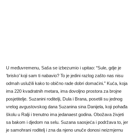
U međuvremenu, Saša se izbezumio i upitao: “Sule, gdje je
‘brisko’ koji sam ti nabavio? To je jedini razlog zašto nas nisu
odmah uslužili kako to obično rade dobri domaćini.” Kuća, koja
ima 220 kvadratnih metara, ima dovoljno prostora za brojne
posjetitelje. Suzanini roditelji, Dula i Brana, posetili su jednog
vrelog avgustovskog dana Suzanina sina Danijela, koji pohađa
školu u Ralji i trenutno ima jedanaest godina. Obožava živjeti
sa bakom i djedom na selu. Suzana saosjeća i podržava to, jer
je samohrani roditelj i zna da njeno unuče donosi neizmjernu