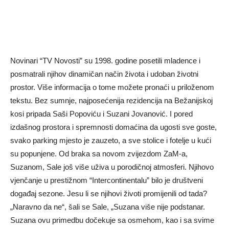
Novinari “TV Novosti” su 1998. godine posetili mladence i
posmatrali njihov dinamičan način života i udoban životni
prostor. Više informacija o tome možete pronaći u priloženom
tekstu. Bez sumnje, najposećenija rezidencija na Bežanijskoj
kosi pripada Saši Popoviću i Suzani Jovanović. I pored
izdašnog prostora i spremnosti domaćina da ugosti sve goste,
svako parking mjesto je zauzeto, a sve stolice i fotelje u kući
su popunjene. Od braka sa novom zvijezdom ZaM-a,
Suzanom, Sale još više uživa u porodičnoj atmosferi. Njihovo
vjenčanje u prestižnom “Intercontinentalu” bilo je društveni
događaj sezone. Jesu li se njihovi životi promijenili od tada?
„Naravno da ne“, šali se Sale, „Suzana više nije podstanar.
Suzana ovu primedbu dočekuje sa osmehom, kao i sa svime