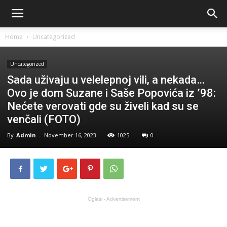
Home
Uncategorized
Uncategorized
Sada uživaju u velelepnoj vili, a nekada…
Ovo je dom Suzane i Saše Popovića iz ’98:
Nećete verovati gde su živeli kad su se
venčali (FOTO)
By
Admin
-
November 16, 2023
1025
0
Oglasi - Advertisement