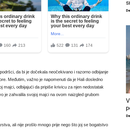
s
De
 podršci, da bi je dočekala neočekivano i razorno odbijanje
ore. Međutim, važno je napomenuti da je Hali dosledno
j majci, odbijajući da pripiše krivicu za njen nedostatak
o je zahvalila svojoj majci na ovom naizgled grubom
V
p
De
tva, ali nije prošlo mnogo prije nego što joj se bogatstvo