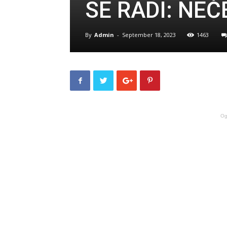
SE RADI: NEĆ
By
Admin
-
September 18, 2023
1463
Og