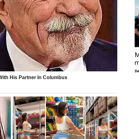
M
m
De