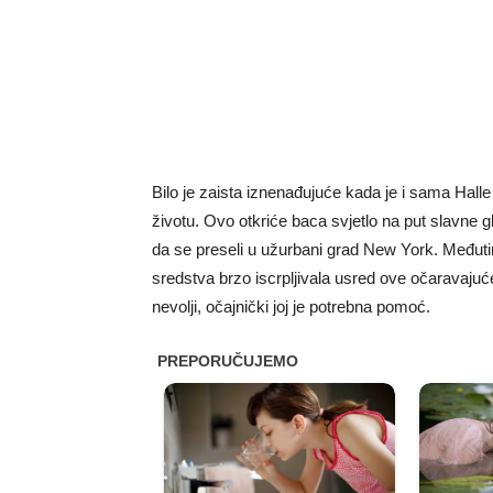
Bilo je zaista iznenađujuće kada je i sama Hall
životu. Ovo otkriće baca svjetlo na put slavne g
da se preseli u užurbani grad New York. Međuti
sredstva brzo iscrpljivala usred ove očaravajuć
nevolji, očajnički joj je potrebna pomoć.