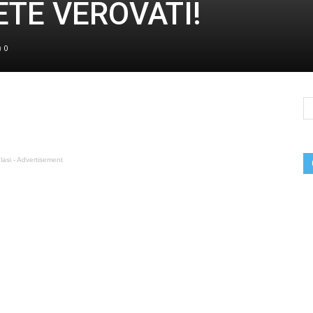
ETE VEROVATI!
0
lasi - Advertisement