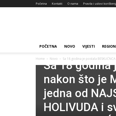
Početna
Kontakt
O nama
Pravila i uslovi korišten
Zdravlje
za
dan
POČETNA
NOVO
VIJESTI
REGION
Novo
Zanimljivosti
Home
Novo
Sa 18 godina je postala BESKUĆNCA n
Sa 18 godina
nakon što je 
jedna od NAJ
HOLIVUDA i sv