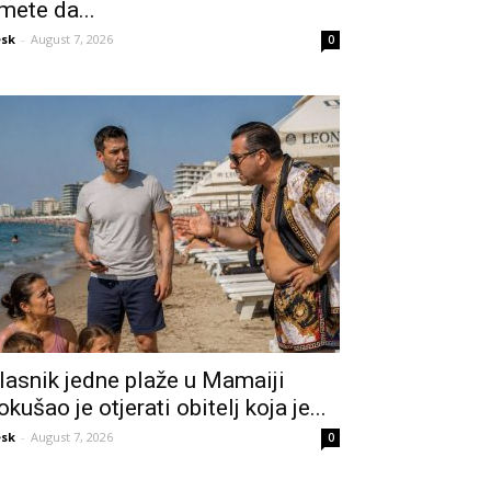
mete da...
sk
-
August 7, 2026
0
lasnik jedne plaže u Mamaiji
okušao je otjerati obitelj koja je...
sk
-
August 7, 2026
0