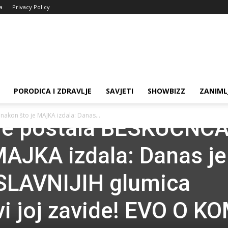
ja
Privacy Policy
PORODICA I ZDRAVLJE
SAVJETI
SHOWBIZZ
ZANIML
akon što je MAJKA izdala: Danas...
 je postala BESKUĆNC
MAJKA izdala: Danas je
SLAVNIJIH glumica
i joj zavide! EVO O K