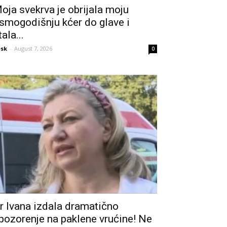
oja svekrva je obrijala moju
smogodišnju kćer do glave i
tala...
sk
-
August 7, 2026
0
r Ivana izdala dramatično
pozorenje na paklene vrućine! Ne