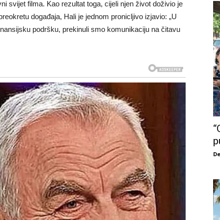
ni svijet filma. Kao rezultat toga, cijeli njen život doživio je
eokretu događaja, Hali je jednom pronicljivo izjavio: „U
finansijsku podršku, prekinuli smo komunikaciju na čitavu
“
p
De