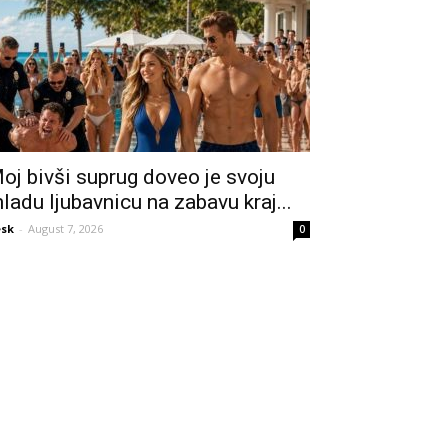
oj bivši suprug doveo je svoju
ladu ljubavnicu na zabavu kraj...
sk
-
August 7, 2026
0