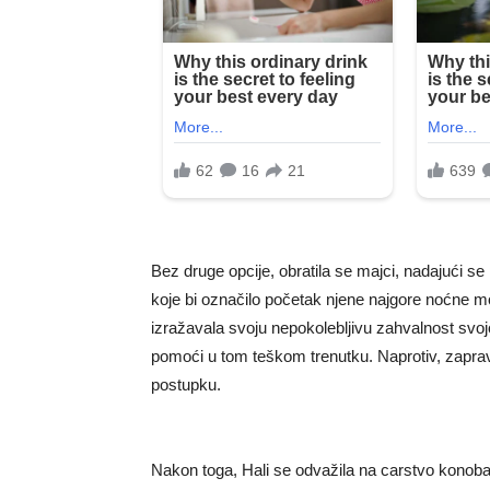
Bez druge opcije, obratila se majci, nadajući se
koje bi označilo početak njene najgore noćne m
izražavala svoju nepokolebljivu zahvalnost svojo
pomoći u tom teškom trenutku. Naprotiv, zaprav
postupku.
Nakon toga, Hali se odvažila na carstvo konobars