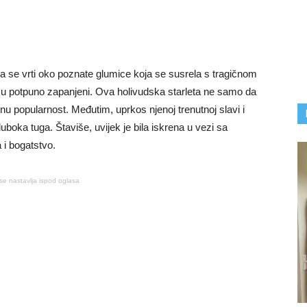
a se vrti oko poznate glumice koja se susrela s tragičnom
riču potpuno zapanjeni. Ova holivudska starleta ne samo da
u popularnost. Međutim, uprkos njenoj trenutnoj slavi i
duboka tuga. Štaviše, uvijek je bila iskrena u vezi sa
a i bogatstvo.
se nastavlja ispod oglasa