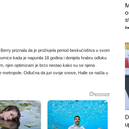
M
o
s
De
e Berry priznala da je proživjela period beskućništva u svom
lumice kada je napunila 18 godina i donijela hrabru odluku
m, njen optimizam je brzo nestao kako su se njena
e metropole. Odlučna da juri svoje snove, Halle se našla u
D
u