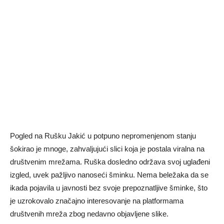
Pogled na Rušku Jakić u potpuno nepromenjenom stanju
šokirao je mnoge, zahvaljujući slici koja je postala viralna na
društvenim mrežama. Ruška dosledno održava svoj uglađeni
izgled, uvek pažljivo nanoseći šminku. Nema beležaka da se
ikada pojavila u javnosti bez svoje prepoznatljive šminke, što
je uzrokovalo značajno interesovanje na platformama
društvenih mreža zbog nedavno objavljene slike.