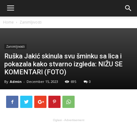
Home
Zanimljivosti
Zanimljivosti
Ruška Jakić skinula svu šminku sa lica i
pokazala kako stvarno izgleda: NIŽU SE
KOMENTARI (FOTO)
By
Admin
-
December 15, 2023
695
0
Oglasi - Advertisement