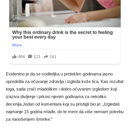
Evidentno je da se voditeljka u proteklim godinama jasno
opredelila za očuvanje zdravlja i izgleda kože lica. Kao rezultat
toga, sada zrači mladolikim i dobro očuvanim izgledom koji
izaziva divljenje i prkosi njenim godinama za nekoliko
decenija.Jedan od komentara koji su pristigli bio je: „Izgledaš
najmanje 15 godina mlađe, do te mere da više nemam potrebu
za nanošenjem šminke.“