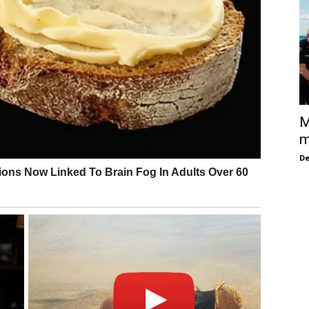
M
m
De