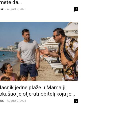
mete da...
sk
-
August 7, 2026
0
lasnik jedne plaže u Mamaiji
okušao je otjerati obitelj koja je...
sk
-
August 7, 2026
0