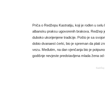
Priča o Redžepu Kastratiju, koji je rođen u selu b
albansku praksu ugovorenih brakova. Redžep je 
duboko ukorijenjene tradicije. Pošto je sa svo
dobio dvanaest ćerki, bio je spreman da plati 
vezu. Međutim, na dan vjenčanja bio je potpuno
godišnje nevjeste predstavljena mlada žena od
Sadržaj 