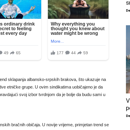
s
De
trend sklapanja albansko-srpskih brakova, što ukazuje na
ve etničke grupe. U ovim sindikatima uobičajeno je da
pravdajući svoj izbor tvrdnjom da je bolje da budu sami u
V
p
De
skih bračnih običaja. U novije vrijeme, primjetan trend se