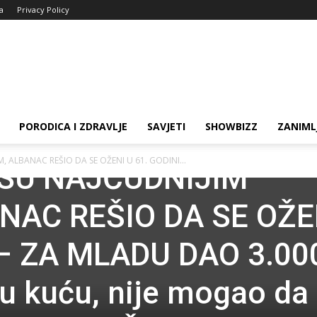
ja
Privacy Policy
PORODICA I ZDRAVLJE
SAVJETI
SHOWBIZZ
ZANIML
 ALBANAC REŠIO DA SE OŽENI U 61. GODINI...
SU NAJČUDNIJIM
NAC REŠIO DA SE OŽE
 – ZA MLADU DAO 3.00
 u kuću, nije mogao da