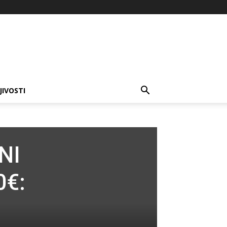
JIVOSTI
NI
0€: