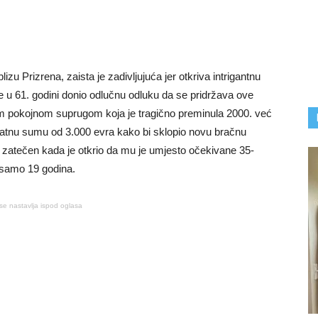
lizu Prizrena, zaista je zadivljujuća jer otkriva intrigantnu
u 61. godini donio odlučnu odluku da se pridržava ove
jom pokojnom suprugom koja je tragično preminula 2000. već
znatnu sumu od 3.000 evra kako bi sklopio novu bračnu
 zatečen kada je otkrio da mu je umjesto očekivane 35-
 samo 19 godina.
se nastavlja ispod oglasa