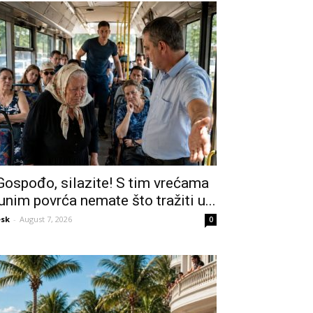
Gospođo, silazite! S tim vrećama
unim povrća nemate što tražiti u...
sk
-
August 7, 2026
0