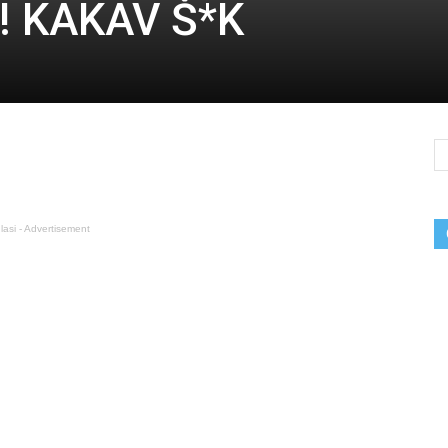
di! KAKAV Š*K
lasi - Advertisement