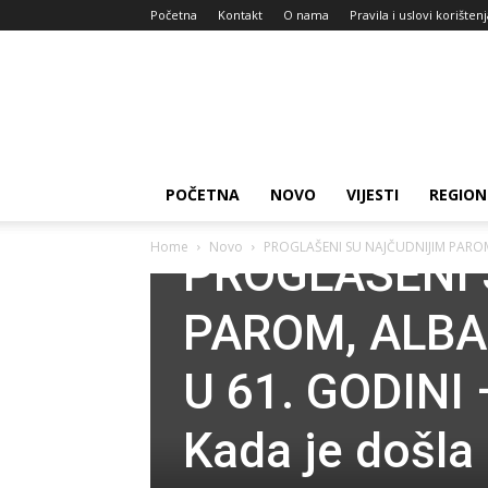
Početna
Kontakt
O nama
Pravila i uslovi korišten
Zdravlje
za
dan
POČETNA
NOVO
VIJESTI
REGION
Novo
Zanimljivosti
Home
Novo
PROGLAŠENI SU NAJČUDNIJIM PAROM,
PROGLAŠENI 
PAROM, ALBA
U 61. GODINI
Kada je došla