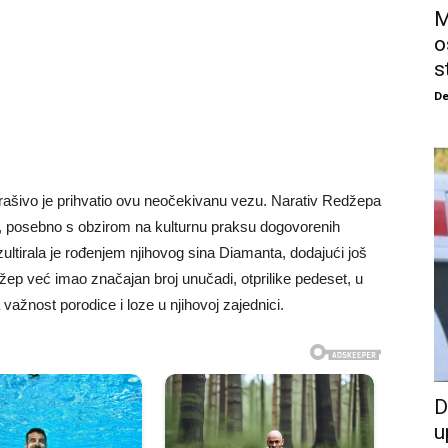
M
o
s
De
rašivo je prihvatio ovu neočekivanu vezu. Narativ Redžepa
uć, posebno s obzirom na kulturnu praksu dogovorenih
ltirala je rođenjem njihovog sina Diamanta, dodajući još
Redžep već imao značajan broj unučadi, otprilike pedeset, u
ažnost porodice i loze u njihovoj zajednici.
D
u