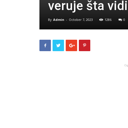
veruje šta vi
By
Admin
-
October 7, 2023
1286
0
Og