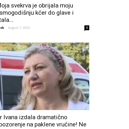
oja svekrva je obrijala moju
smogodišnju kćer do glave i
tala...
sk
-
August 7, 2026
0
r Ivana izdala dramatično
pozorenje na paklene vrućine! Ne