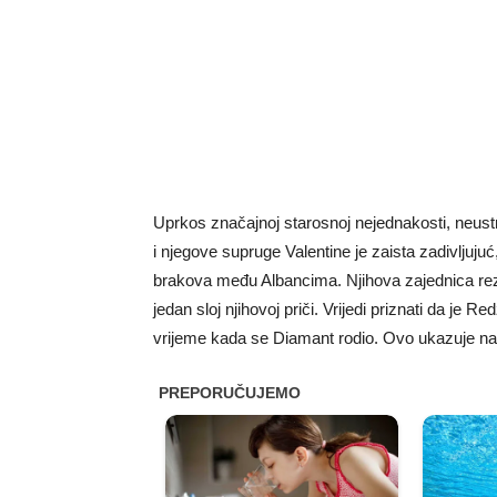
Uprkos značajnoj starosnoj nejednakosti, neust
i njegove supruge Valentine je zaista zadivljuj
brakova među Albancima. Njihova zajednica rezu
jedan sloj njihovoj priči. Vrijedi priznati da je 
vrijeme kada se Diamant rodio. Ovo ukazuje na v