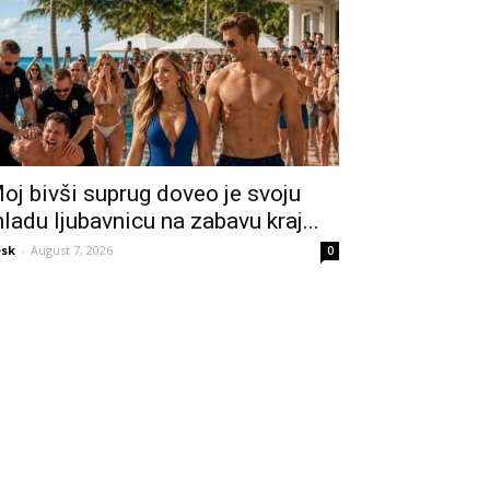
oj bivši suprug doveo je svoju
ladu ljubavnicu na zabavu kraj...
sk
-
August 7, 2026
0