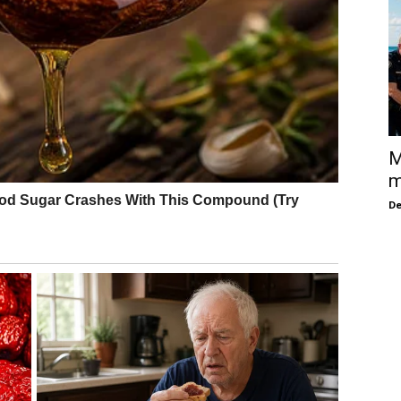
M
m
De