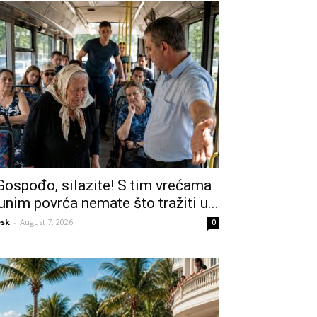
Gospođo, silazite! S tim vrećama
unim povrća nemate što tražiti u...
sk
-
August 7, 2026
0