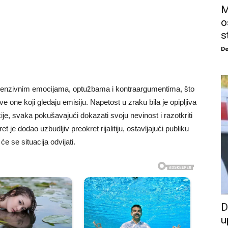
M
o
s
De
 intenzivnim emocijama, optužbama i kontraargumentima, što
ve one koji gledaju emisiju. Napetost u zraku bila je opipljiva
ije, svaka pokušavajući dokazati svoju nevinost i razotkriti
je dodao uzbudljiv preokret rijalitiju, ostavljajući publiku
e se situacija odvijati.
D
u