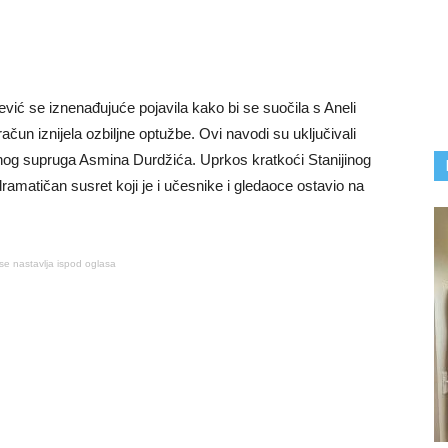
ojević se iznenađujuće pojavila kako bi se suočila s Aneli
čun iznijela ozbiljne optužbe. Ovi navodi su uključivali
inog supruga Asmina Durdžića. Uprkos kratkoći Stanijinog
 dramatičan susret koji je i učesnike i gledaoce ostavio na
se nastavlja ispod oglasa