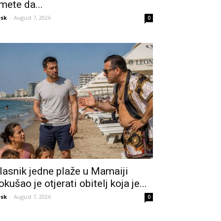
mete da...
sk
-
August 7, 2026
0
lasnik jedne plaže u Mamaiji
okušao je otjerati obitelj koja je...
sk
-
August 7, 2026
0