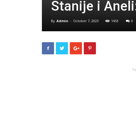
Stanije i Ane
By
Admin
-
October 7, 2023
1453
0
Og