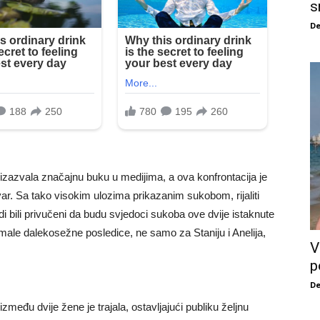
s
De
 izazvala značajnu buku u medijima, a ova konfrontacija je
ar. Sa tako visokim ulozima prikazanim sukobom, rijaliti
judi bili privučeni da budu svjedoci sukoba ove dvije istaknute
imale dalekosežne posledice, ne samo za Staniju i Anelija,
V
p
De
između dvije žene je trajala, ostavljajući publiku željnu