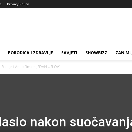
ja
Privacy Policy
PORODICA I ZDRAVLJE
SAVJETI
SHOWBIZZ
ZANIML
 Stanije i Aneli: “Imam JEDAN USLOV”
lasio nakon suočavanj