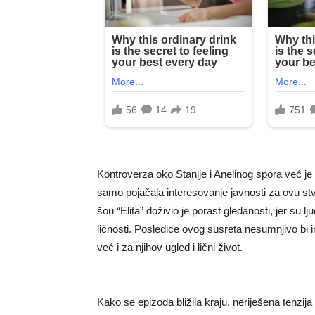
Kontroverza oko Stanije i Anelinog spora već je
samo pojačala interesovanje javnosti za ovu stv
šou “Elita” doživio je porast gledanosti, jer su l
ličnosti. Posledice ovog susreta nesumnjivo bi 
već i za njihov ugled i lični život.
Kako se epizoda bližila kraju, neriješena tenzija 