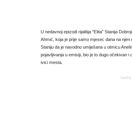
U nedavnoj epizodi rijalitija “Elita” Stanija Dobr
Ahmić, koja je prije samo mjesec dana na njen ra
Staniju da je navodno umiješana u otmicu Anel
pojavljivanja u emisiji, bio je to dugo očekivan i
ivici mesta.
Sadržaj 