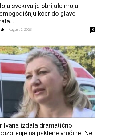
oja svekrva je obrijala moju
smogodišnju kćer do glave i
tala...
sk
-
August 7, 2026
0
r Ivana izdala dramatično
pozorenje na paklene vrućine! Ne