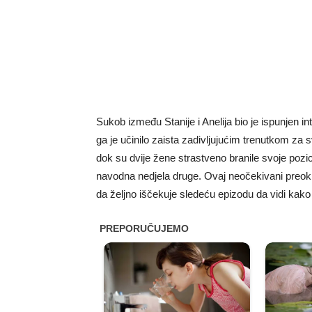
Sukob između Stanije i Anelija bio je ispunjen
ga je učinilo zaista zadivljujućim trenutkom za s
dok su dvije žene strastveno branile svoje pozic
navodna nedjela druge. Ovaj neočekivani preokret 
da željno iščekuje sledeću epizodu da vidi kako ć