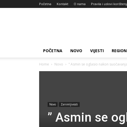
Početna
Kontakt
O nama
Pravila i uslovi korišten
Zdravlje
za
dan
POČETNA
NOVO
VIJESTI
REGION
Home
Novo
” Asmin se oglasio nakon suočavanja
Novo
Zanimljivosti
” Asmin se og