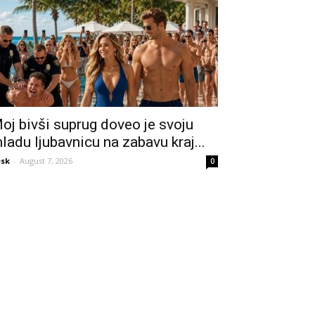
oj bivši suprug doveo je svoju
ladu ljubavnicu na zabavu kraj...
sk
-
August 7, 2026
0