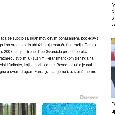
M
o
s
De
i kada se suočio sa Ibrahimovićevim ponašanjem, podlegavši
ga kao sredstvo da ublaži svoju rastuću frustraciju. Postalo
nu 2009. cenjeni trener Pep Gvardiola preneo poruku
i razmeću svojim luksuznim Ferarijima tokom treninga na
 fudbaler, koji je porijeklom iz Bosne, odlučio je dati
tigne u svom dragom Ferrariju, namjerno izazivajući norme i
D
u