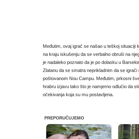
Međutim, ovaj igrač se našao u teškoj situacij
​​na kraju iskušenju da se verbalno obruši na nje
je nadaleko poznato da je po dolasku u Barselo
Zlatanu da se smatra neprikladnim da se igrač
poštovanom Nou Campu. Međutim, prkosni švedski
hrabru izjavu tako što je namjerno odlučio da s
očekivanja koja su mu postavljena.