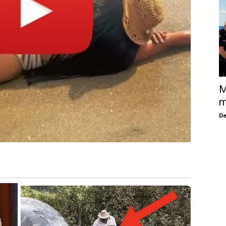
M
m
De