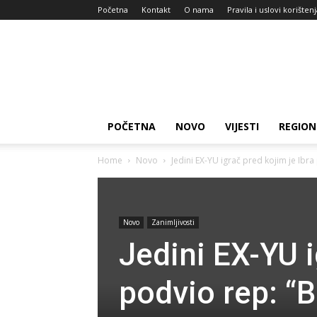
Početna
Kontakt
O nama
Pravila i uslovi korišten
Zdravlje
za
dan
POČETNA
NOVO
VIJESTI
REGION
Home
Novo
Jedini EX-YU igrač pred kojim je Ibra
Novo
Zanimljivosti
Jedini EX-YU i
podvio rep: “B