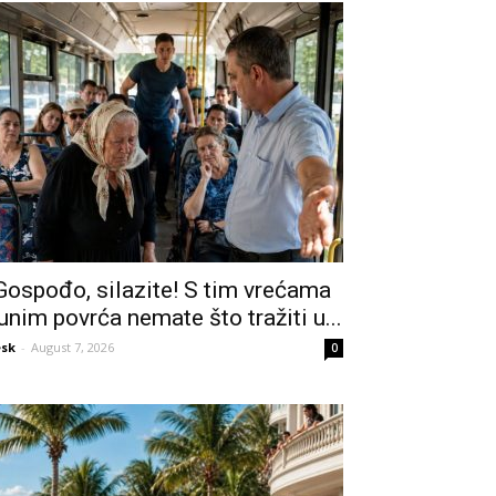
Gospođo, silazite! S tim vrećama
unim povrća nemate što tražiti u...
sk
-
August 7, 2026
0