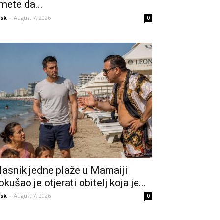
mete da...
sk
-
August 7, 2026
0
lasnik jedne plaže u Mamaiji
okušao je otjerati obitelj koja je...
sk
-
August 7, 2026
0