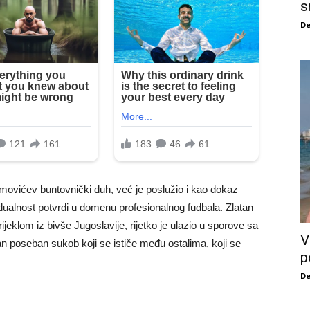
s
De
imovićev buntovnički duh, već je poslužio i kao dokaz
idualnost potvrdi u domenu profesionalnog fudbala. Zlatan
ijeklom iz bivše Jugoslavije, rijetko je ulazio u sporove sa
V
an poseban sukob koji se ističe među ostalima, koji se
p
De