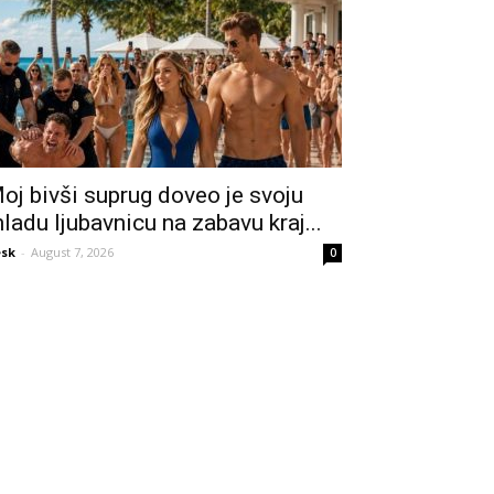
oj bivši suprug doveo je svoju
ladu ljubavnicu na zabavu kraj...
sk
-
August 7, 2026
0