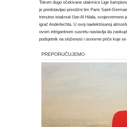
Tokom dugo očekivane utakmice Lige šampiona, 
je predstavljao prestižni tim Paris Saint-Germai
trenutno istaknuti član Al Hilala, svojevremeno
igrač Anderlechta. U ovoj naelektrisanoj atmosf
ovom intrigantnom susretu nastavlja da zaokuplj
podsjetnik na složenost i osnovne priče koje se