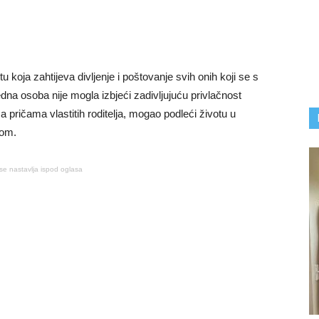
u koja zahtijeva divljenje i poštovanje svih onih koji se s
dna osoba nije mogla izbjeći zadivljujuću privlačnost
a pričama vlastitih roditelja, mogao podleći životu u
rom.
se nastavlja ispod oglasa