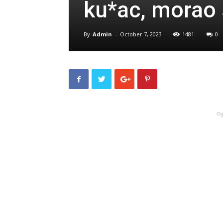
ku*ac, morao
By
Admin
-
October 7, 2023
1481
0
Og