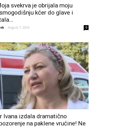
oja svekrva je obrijala moju
smogodišnju kćer do glave i
tala...
sk
-
August 7, 2026
0
r Ivana izdala dramatično
pozorenje na paklene vrućine! Ne