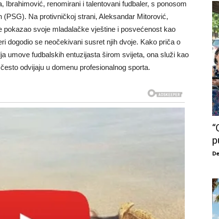
Ibrahimović, renomirani i talentovani fudbaler, s ponosom
n (PSG). Na protivničkoj strani, Aleksandar Mitorović,
 je pokazao svoje mladalačke vještine i posvećenost kao
eri dogodio se neočekivani susret njih dvoje. Kako priča o
a umove fudbalskih entuzijasta širom svijeta, ona služi kao
 često odvijaju u domenu profesionalnog sporta.
“
p
De