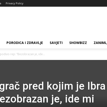
ja
Privacy Policy
PORODICA I ZDRAVLJE
SAVJETI
SHOWBIZZ
ZANIML
 podvio rep: “Bezobrazan je, ide...
grač pred kojim je Ibra
ezobrazan je, ide mi