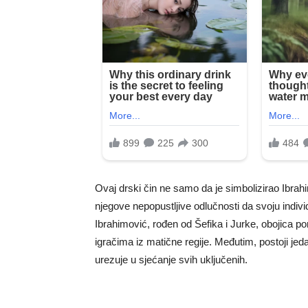
Ovaj drski čin ne samo da je simbolizirao Ibrah
njegove nepopustljive odlučnosti da svoju indiv
Ibrahimović, rođen od Šefika i Jurke, obojica por
igračima iz matične regije. Međutim, postoji jed
urezuje u sjećanje svih uključenih.