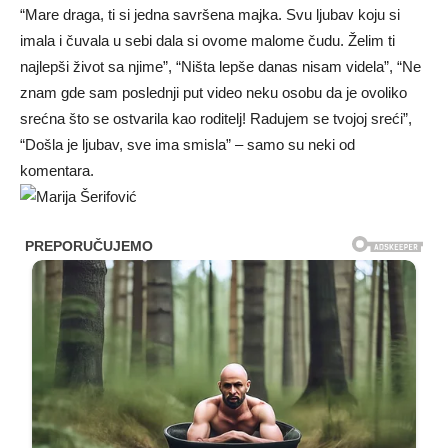
“Mare draga, ti si jedna savršena majka. Svu ljubav koju si
imala i čuvala u sebi dala si ovome malome čudu. Želim ti
najlepši život sa njime”, “Ništa lepše danas nisam videla”, “Ne
znam gde sam poslednji put video neku osobu da je ovoliko
srećna što se ostvarila kao roditelj! Radujem se tvojoj sreći”,
“Došla je ljubav, sve ima smisla” – samo su neki od
komentara.