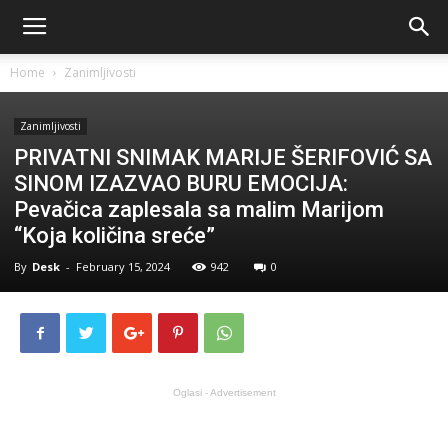
Home
Zanimljivosti
Zanimljivosti
PRIVATNI SNIMAK MARIJE ŠERIFOVIĆ SA
SINOM IZAZVAO BURU EMOCIJA:
Pevačica zaplesala sa malim Marijom
“Koja količina sreće”
By
Desk
-
February 15, 2024
942
0
Oglasi - Advertisement