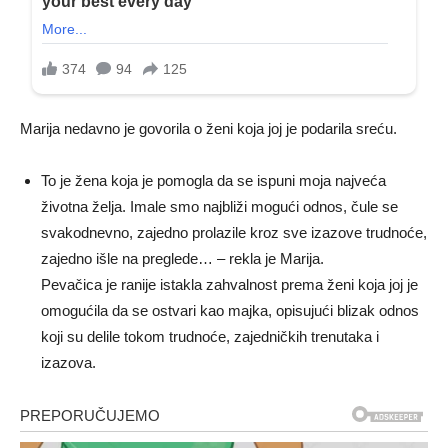
Marija nedavno je govorila o ženi koja joj je podarila sreću.
To je žena koja je pomogla da se ispuni moja najveća
životna želja. Imale smo najbliži mogući odnos, čule se
svakodnevno, zajedno prolazile kroz sve izazove trudnoće,
zajedno išle na preglede… – rekla je Marija.
Pevačica je ranije istakla zahvalnost prema ženi koja joj je
omogućila da se ostvari kao majka, opisujući blizak odnos
koji su delile tokom trudnoće, zajedničkih trenutaka i
izazova.