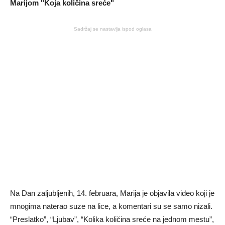
Sadržaj se nastavlja ispod oglasa
Na Dan zaljubljenih, 14. februara, Marija je objavila video koji je
mnogima naterao suze na lice, a komentari su se samo nizali.
“Preslatko”, “Ljubav”, “Kolika količina sreće na jednom mestu”,