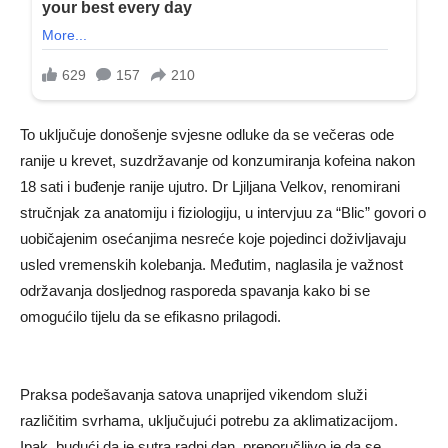
To uključuje donošenje svjesne odluke da se večeras ode
ranije u krevet, suzdržavanje od konzumiranja kofeina nakon
18 sati i buđenje ranije ujutro. Dr Ljiljana Velkov, renomirani
stručnjak za anatomiju i fiziologiju, u intervjuu za “Blic” govori o
uobičajenim osećanjima nesreće koje pojedinci doživljavaju
usled vremenskih kolebanja. Međutim, naglasila je važnost
održavanja dosljednog rasporeda spavanja kako bi se
omogućilo tijelu da se efikasno prilagodi.
Praksa podešavanja satova unaprijed vikendom služi
različitim svrhama, uključujući potrebu za aklimatizacijom.
Ipak, budući da je sutra radni dan, preporučljivo je da se