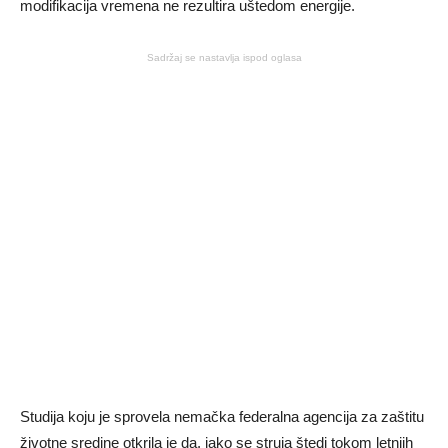
modifikacija vremena ne rezultira uštedom energije.
Sadržaj se nastavlja ispod oglasa
Studija koju je sprovela nemačka federalna agencija za zaštitu
životne sredine otkrila je da, iako se struja štedi tokom letnjih