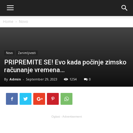
Home
Novo
Novo
Zanimljivosti
PRIPREMITE SE! Evo kada počinje zimsko
računanje vremena…
By
Admin
-
September 29, 2023
1254
0
Oglasi - Advertisement