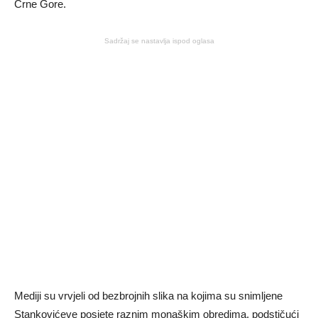
Crne Gore.
Sadržaj se nastavlja ispod oglasa
Mediji su vrvjeli od bezbrojnih slika na kojima su snimljene
Stankovićeve posjete raznim monaškim obredima, podstičući