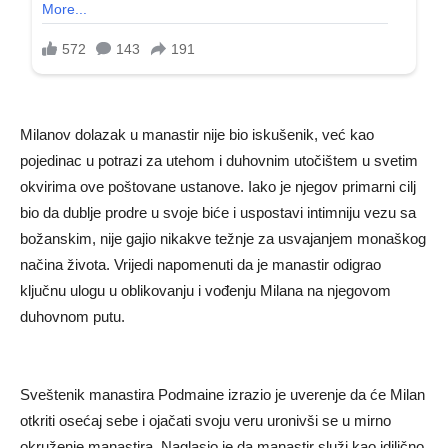
Milanov dolazak u manastir nije bio iskušenik, već kao
pojedinac u potrazi za utehom i duhovnim utočištem u svetim
okvirima ove poštovane ustanove. Iako je njegov primarni cilj
bio da dublje prodre u svoje biće i uspostavi intimniju vezu sa
božanskim, nije gajio nikakve težnje za usvajanjem monaškog
načina života. Vrijedi napomenuti da je manastir odigrao
ključnu ulogu u oblikovanju i vođenju Milana na njegovom
duhovnom putu.
Sveštenik manastira Podmaine izrazio je uverenje da će Milan
otkriti osećaj sebe i ojačati svoju veru uronivši se u mirno
okruženje manastira. Naglasio je da manastir služi kao idilično