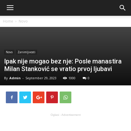
Home
Novo
Novo
Zanimljivosti
Ipak nije mogao bez nje: Posle manastira
Milan Stanković se vratio prvoj ljubavi
By
Admin
-
September 29, 2023
1000
0
Oglasi - Advertisement