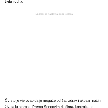
tijela i duha.
Sadržaj se nastavlja ispod oglasa
Čvrsto je vjerovao da je moguće održati zdrav i aktivan način
života iu starosti. Prema Šenoovim riječima, kontrolirano