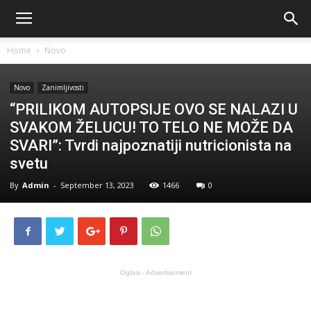
Home
Novo
Novo
Zanimljivosti
“PRILIKOM AUTOPSIJE OVO SE NALAZI U
SVAKOM ŽELUCU! TO TELO NE MOŽE DA
SVARI”: Tvrdi najpoznatiji nutricionista na
svetu
By
Admin
-
September 13, 2023
1466
0
Oglasi - Advertisement