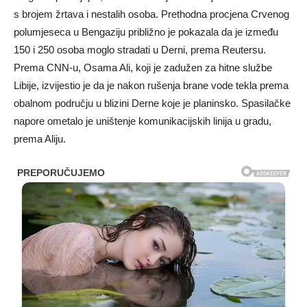
s brojem žrtava i nestalih osoba. Prethodna procjena Crvenog
polumjeseca u Bengaziju približno je pokazala da je između
150 i 250 osoba moglo stradati u Derni, prema Reutersu.
Prema CNN-u, Osama Ali, koji je zadužen za hitne službe
Libije, izvijestio je da je nakon rušenja brane vode tekla prema
obalnom području u blizini Derne koje je planinsko. Spasilačke
napore ometalo je uništenje komunikacijskih linija u gradu,
prema Aliju.