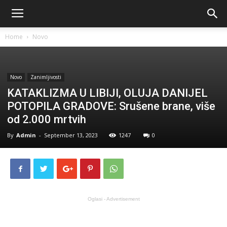
Home
Novo
Novo
Zanimljivosti
KATAKLIZMA U LIBIJI, OLUJA DANIJEL
POTOPILA GRADOVE: Srušene brane, više
od 2.000 mrtvih
By
Admin
-
September 13, 2023
1247
0
Oglasi - Advertisement