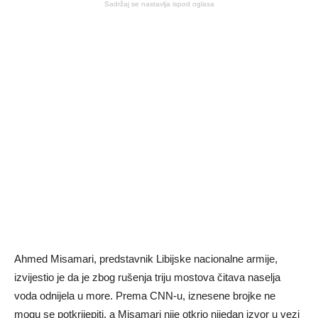
Sadržaj se nastavlja ispod oglasa
Ahmed Misamari, predstavnik Libijske nacionalne armije,
izvijestio je da je zbog rušenja triju mostova čitava naselja
voda odnijela u more. Prema CNN-u, iznesene brojke ne
mogu se potkrijepiti, a Misamari nije otkrio nijedan izvor u vezi