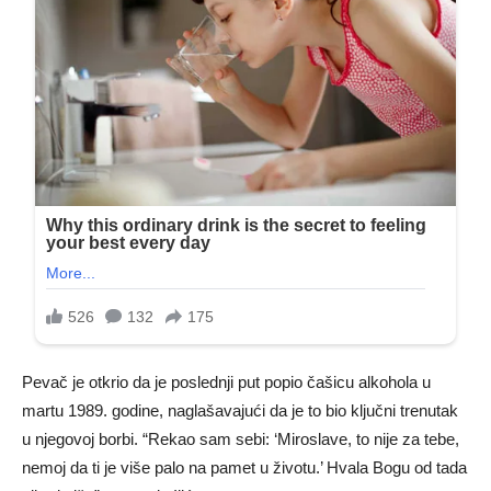
Pevač je otkrio da je poslednji put popio čašicu alkohola u
martu 1989. godine, naglašavajući da je to bio ključni trenutak
u njegovoj borbi. “Rekao sam sebi: ‘Miroslave, to nije za tebe,
nemoj da ti je više palo na pamet u životu.’ Hvala Bogu od tada