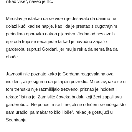
nikad više”, naveo je Ilić.
Miroslav je istakao da se više nije dešavalo da danima ne
dolazi kući kad se napije, kao i da je prestao s dugotrajnim
periodima oporavka nakon pijanstva. Jedna od neslavnih
epizoda koju se seća jeste ta kad je navodno zapalio
garderobu supruzi Gordani, jer mu je rekla da nema šta da
obuče.
Javnosti nije poznato kako je Gordana reagovala na ovaj
incident, ali je sigurno da je taj čin povredio. Miroslav, iako se u
tom trenutku nije razmišljalo trezveno, priznao je incident i
rekao: “Istina je. Zamislite čoveka budalu koji ženi zapali svu
garderobu… Ne ponosim se time, ali ne odričem se ničega što
sam uradio, pa makar to bilo i loše”, rekao je gostujući u
Sceniranju.