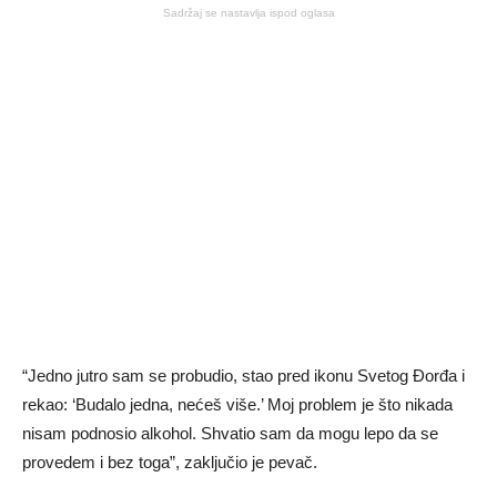
Sadržaj se nastavlja ispod oglasa
“Jedno jutro sam se probudio, stao pred ikonu Svetog Đorđa i
rekao: ‘Budalo jedna, nećeš više.’ Moj problem je što nikada
nisam podnosio alkohol. Shvatio sam da mogu lepo da se
provedem i bez toga”, zaključio je pevač.