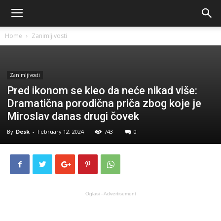
Home
Zanimljivosti
Zanimljivosti
Pred ikonom se kleo da neće nikad više:
Dramatična porodična priča zbog koje je
Miroslav danas drugi čovek
By
Desk
-
February 12, 2024
743
0
Oglasi - Advertisement