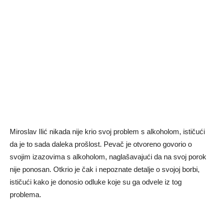
Miroslav Ilić nikada nije krio svoj problem s alkoholom, ističući
da je to sada daleka prošlost. Pevač je otvoreno govorio o
svojim izazovima s alkoholom, naglašavajući da na svoj porok
nije ponosan. Otkrio je čak i nepoznate detalje o svojoj borbi,
ističući kako je donosio odluke koje su ga odvele iz tog
problema.