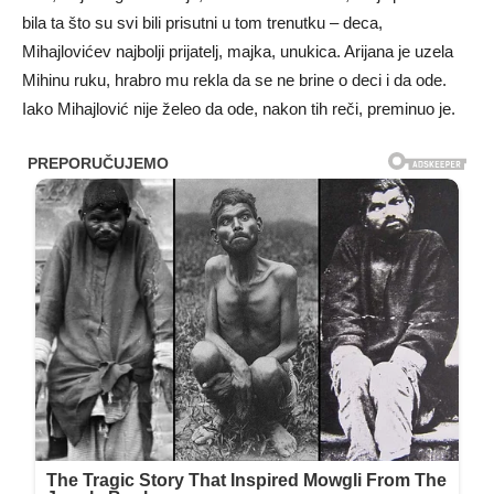
bila ta što su svi bili prisutni u tom trenutku – deca,
Mihajlovićev najbolji prijatelj, majka, unukica. Arijana je uzela
Mihinu ruku, hrabro mu rekla da se ne brine o deci i da ode.
Iako Mihajlović nije želeo da ode, nakon tih reči, preminuo je.