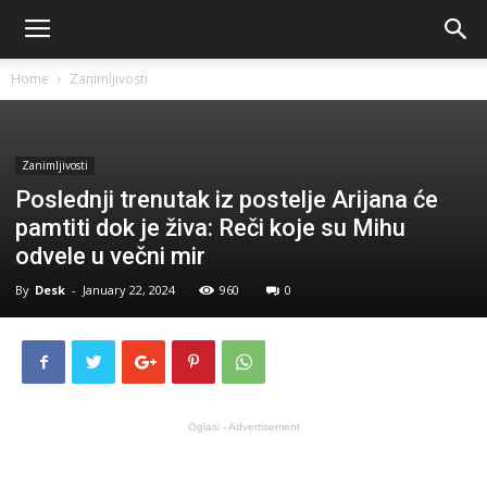
Home
Zanimljivosti
Zanimljivosti
Poslednji trenutak iz postelje Arijana će
pamtiti dok je živa: Reči koje su Mihu
odvele u večni mir
By
Desk
-
January 22, 2024
960
0
Oglasi - Advertisement