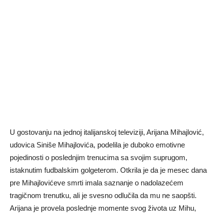
U gostovanju na jednoj italijanskoj televiziji, Arijana Mihajlović,
udovica Siniše Mihajlovića, podelila je duboko emotivne
pojedinosti o poslednjim trenucima sa svojim suprugom,
istaknutim fudbalskim golgeterom. Otkrila je da je mesec dana
pre Mihajlovićeve smrti imala saznanje o nadolazećem
tragičnom trenutku, ali je svesno odlučila da mu ne saopšti.
Arijana je provela poslednje momente svog života uz Mihu,