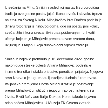
U sećanju na Mihu, Sinišini naslednici nastavili su porodičnu
tradiciju ove godine postavljajući ikonu, sveću i slavsku trpezu
na stolu za Svetog Nikolu. Mihajlovićev brat Dražen podelio je
dirljivu fotografiju iz njihovog doma, gde su postavljeni kolač,
sveća, žito i ikona sveca. Svi su sa poštovanjem prihvatili
učenje koje im je Mihajlović preneo o ovom svetom danu,
uključujući i Arijanu, koja duboko ceni srpsku tradiciju.
Siniša Mihajlović preminuo je 16. decembra 2022. godine
nakon duge i teške bolesti. Arijana Mihajlović podelila je
intimne trenutke i istakla prisustvo porodice i prijatelja. Njegova
smrt izazvala je tugu među ljubiteljima fudbala širom sveta.
Italijanska premijerka Đorđa Meloni izrazila je poštovanje
prema Mihajloviću, ističući njegovu hrabrost na terenu i u
životu. Bivši šef vlade Italije Đuzepe Konte takođe je javno
odao počast Mihajloviću. U Muzeju FK Crvena zvezda