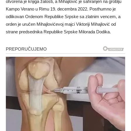
otvorena je knjiga žalosti, a Mihajlović je sahranjen na groblju
Kampo Verano u Rimu 19. decembra 2022. Posthumno je
odlikovan Ordenom Republike Srpske sa zlatnim vencem, a
orden je uručen Mihajlovićevoj majci Viktoriji Mihajlović od
strane predsednika Republike Srpske Milorada Dodika.