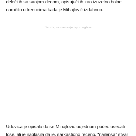
deleći ih sa svojom decom, opisujući ih kao izuzetno bolne,
naročito u trenucima kada je Mihajlović izdahnuo.
Sadržaj se nastavlja ispod oglasa
Udovica je opisala da se Mihajlović odjednom počeo osećati
loše, ali je naglasila da je, sarkastično rečeno, “najlepša” stvar