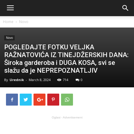
Home
Novo
Novo
POGLEDAJTE FOTKU VELJKA
RAŽNATOVIĆA IZ TINEJDŽERSKIH DANA:
Široka garderoba i DUGA KOSA, svi se
slažu da je NEPREPOZNATLJIV
By
Urednik
-
March 8, 2024
714
0
Oglasi - Advertisement