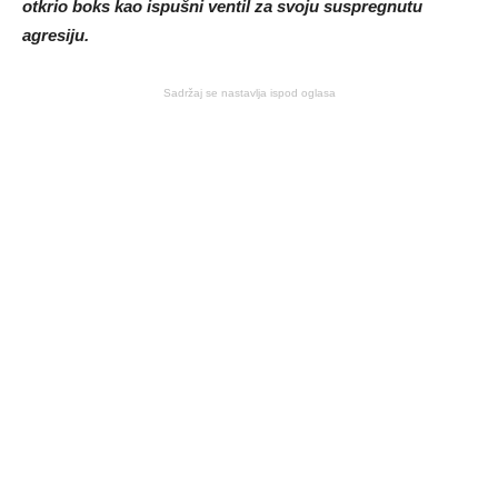
otkrio boks kao ispušni ventil za svoju suspregnutu
agresiju.
Sadržaj se nastavlja ispod oglasa