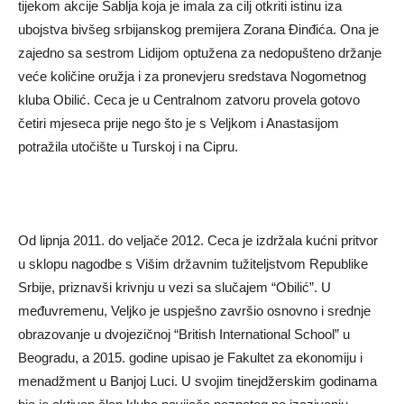
tijekom akcije Sablja koja je imala za cilj otkriti istinu iza
ubojstva bivšeg srbijanskog premijera Zorana Đinđića. Ona je
zajedno sa sestrom Lidijom optužena za nedopušteno držanje
veće količine oružja i za pronevjeru sredstava Nogometnog
kluba Obilić. Ceca je u Centralnom zatvoru provela gotovo
četiri mjeseca prije nego što je s Veljkom i Anastasijom
potražila utočište u Turskoj i na Cipru.
Od lipnja 2011. do veljače 2012. Ceca je izdržala kućni pritvor
u sklopu nagodbe s Višim državnim tužiteljstvom Republike
Srbije, priznavši krivnju u vezi sa slučajem “Obilić”. U
međuvremenu, Veljko je uspješno završio osnovno i srednje
obrazovanje u dvojezičnoj “British International School” u
Beogradu, a 2015. godine upisao je Fakultet za ekonomiju i
menadžment u Banjoj Luci. U svojim tinejdžerskim godinama