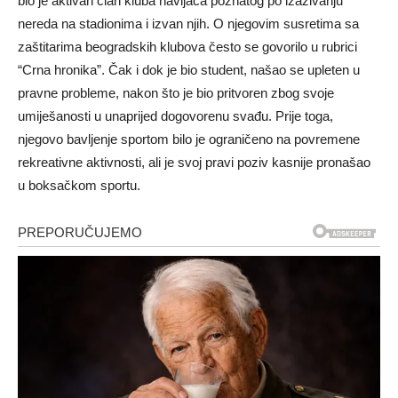
bio je aktivan član kluba navijača poznatog po izazivanju
nereda na stadionima i izvan njih. O njegovim susretima sa
zaštitarima beogradskih klubova često se govorilo u rubrici
“Crna hronika”. Čak i dok je bio student, našao se upleten u
pravne probleme, nakon što je bio pritvoren zbog svoje
umiješanosti u unaprijed dogovorenu svađu. Prije toga,
njegovo bavljenje sportom bilo je ograničeno na povremene
rekreativne aktivnosti, ali je svoj pravi poziv kasnije pronašao
u boksačkom sportu.