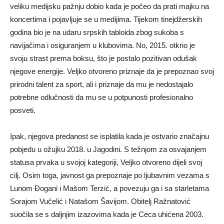
veliku medijsku pažnju dobio kada je počeo da prati majku na
koncertima i pojavljuje se u medijima. Tijekom tinejdžerskih
godina bio je na udaru srpskih tabloida zbog sukoba s
navijačima i osiguranjem u klubovima. No, 2015. otkrio je
svoju strast prema boksu, što je postalo pozitivan odušak
njegove energije. Veljko otvoreno priznaje da je prepoznao svoj
prirodni talent za sport, ali i priznaje da mu je nedostajalo
potrebne odlučnosti da mu se u potpunosti profesionalno
posveti.
Ipak, njegova predanost se isplatila kada je ostvario značajnu
pobjedu u ožujku 2018. u Jagodini. S težnjom za osvajanjem
statusa prvaka u svojoj kategoriji, Veljko otvoreno dijeli svoj
cilj. Osim toga, javnost ga prepoznaje po ljubavnim vezama s
Lunom Đogani i Mašom Terzić, a povezuju ga i sa starletama
Sorajom Vučelić i Natašom Šavijom. Obitelj Ražnatović
suočila se s daljnjim izazovima kada je Ceca uhićena 2003.