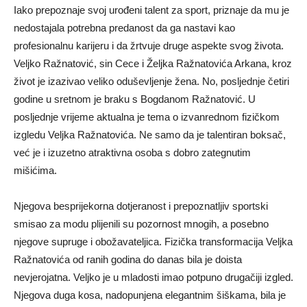
Iako prepoznaje svoj urođeni talent za sport, priznaje da mu je
nedostajala potrebna predanost da ga nastavi kao
profesionalnu karijeru i da žrtvuje druge aspekte svog života.
Veljko Ražnatović, sin Cece i Željka Ražnatovića Arkana, kroz
život je izazivao veliko oduševljenje žena. No, posljednje četiri
godine u sretnom je braku s Bogdanom Ražnatović. U
posljednje vrijeme aktualna je tema o izvanrednom fizičkom
izgledu Veljka Ražnatovića. Ne samo da je talentiran boksač,
već je i izuzetno atraktivna osoba s dobro zategnutim
mišićima.
Njegova besprijekorna dotjeranost i prepoznatljiv sportski
smisao za modu plijenili su pozornost mnogih, a posebno
njegove supruge i obožavateljica. Fizička transformacija Veljka
Ražnatovića od ranih godina do danas bila je doista
nevjerojatna. Veljko je u mladosti imao potpuno drugačiji izgled.
Njegova duga kosa, nadopunjena elegantnim šiškama, bila je