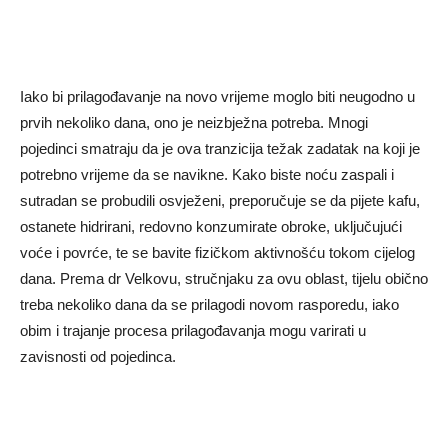
Iako bi prilagođavanje na novo vrijeme moglo biti neugodno u
prvih nekoliko dana, ono je neizbježna potreba. Mnogi
pojedinci smatraju da je ova tranzicija težak zadatak na koji je
potrebno vrijeme da se navikne. Kako biste noću zaspali i
sutradan se probudili osvježeni, preporučuje se da pijete kafu,
ostanete hidrirani, redovno konzumirate obroke, uključujući
voće i povrće, te se bavite fizičkom aktivnošću tokom cijelog
dana. Prema dr Velkovu, stručnjaku za ovu oblast, tijelu obično
treba nekoliko dana da se prilagodi novom rasporedu, iako
obim i trajanje procesa prilagođavanja mogu varirati u
zavisnosti od pojedinca.