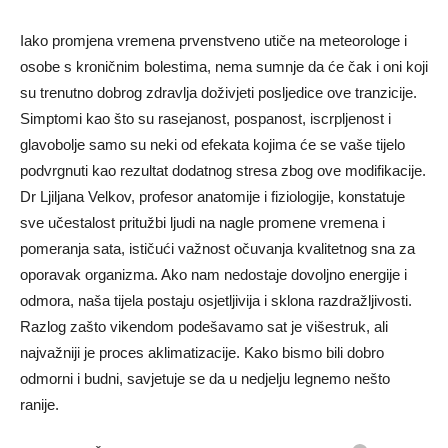
Iako promjena vremena prvenstveno utiče na meteorologe i
osobe s kroničnim bolestima, nema sumnje da će čak i oni koji
su trenutno dobrog zdravlja doživjeti posljedice ove tranzicije.
Simptomi kao što su rasejanost, pospanost, iscrpljenost i
glavobolje samo su neki od efekata kojima će se vaše tijelo
podvrgnuti kao rezultat dodatnog stresa zbog ove modifikacije.
Dr Ljiljana Velkov, profesor anatomije i fiziologije, konstatuje
sve učestalost pritužbi ljudi na nagle promene vremena i
pomeranja sata, ističući važnost očuvanja kvalitetnog sna za
oporavak organizma. Ako nam nedostaje dovoljno energije i
odmora, naša tijela postaju osjetljivija i sklona razdražljivosti.
Razlog zašto vikendom podešavamo sat je višestruk, ali
najvažniji je proces aklimatizacije. Kako bismo bili dobro
odmorni i budni, savjetuje se da u nedjelju legnemo nešto
ranije.