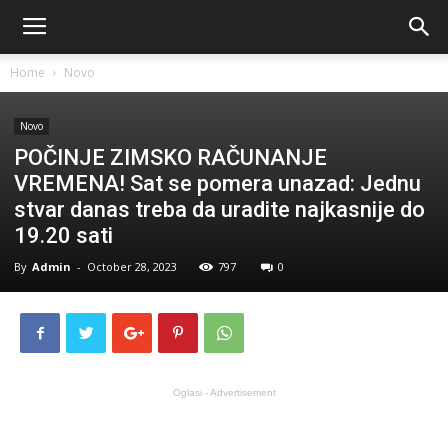
Home
Novo
Novo
POČINJE ZIMSKO RAČUNANJE
VREMENA! Sat se pomera unazad: Jednu
stvar danas treba da uradite najkasnije do
19.20 sati
By
Admin
-
October 28, 2023
797
0
Oglasi - Advertisement