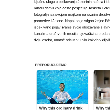
ključnu ulogu u oblikovanju Jeleninih načela i id
mladu damu koja često posjećuje Tašketa i Viki
fotografije sa svojom majkom na raznim društv
partnerice i Jelene. Napokon je stigao željno išč
iščekivano pojavljivanje svoje obožavane slavne 
kanalima društvenih medija, pjevačicina predana
dviju osoba, unatoč odsustvu bilo kakvih vidljivih