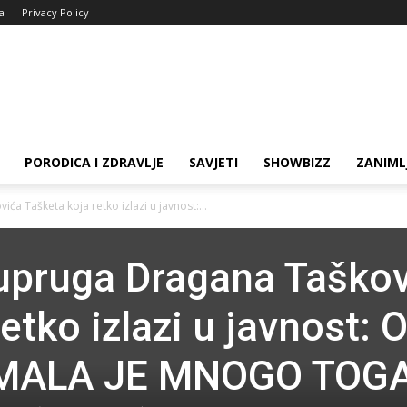
ja
Privacy Policy
PORODICA I ZDRAVLJE
SAVJETI
SHOWBIZZ
ZANIML
a Tašketa koja retko izlazi u javnost:...
upruga Dragana Taško
etko izlazi u javnost: 
 IMALA JE MNOGO TOG