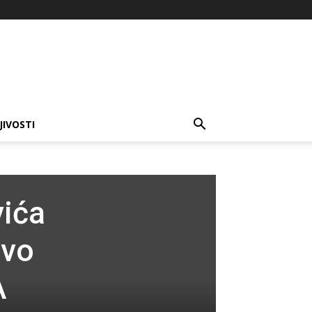
JIVOSTI
vića
Ovo
A