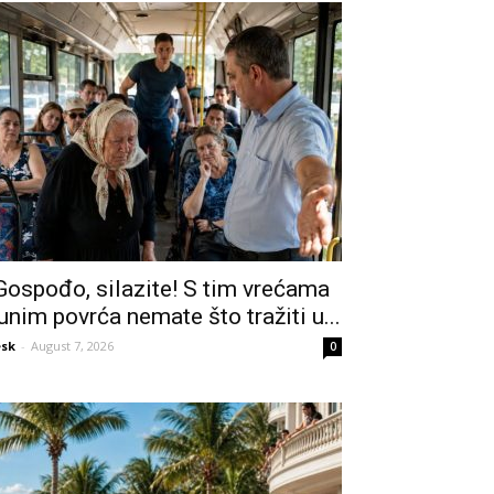
Gospođo, silazite! S tim vrećama
unim povrća nemate što tražiti u...
sk
-
August 7, 2026
0