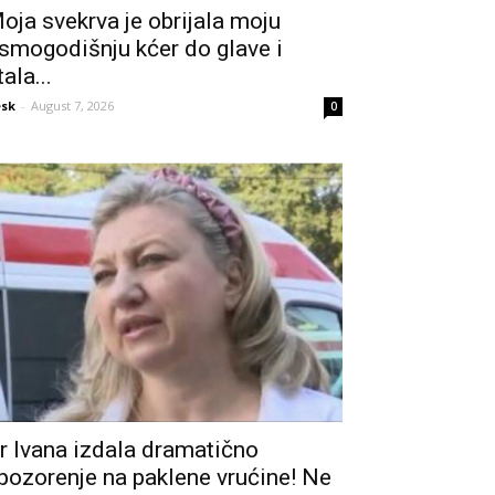
oja svekrva je obrijala moju
smogodišnju kćer do glave i
tala...
sk
-
August 7, 2026
0
r Ivana izdala dramatično
pozorenje na paklene vrućine! Ne