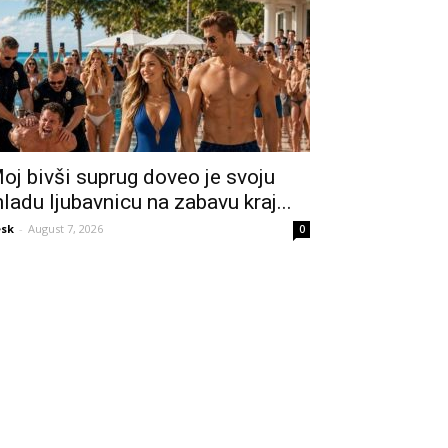
oj bivši suprug doveo je svoju
ladu ljubavnicu na zabavu kraj...
sk
-
August 7, 2026
0