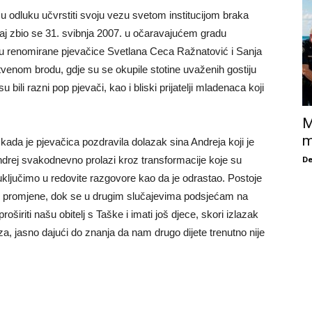
i su odluku učvrstiti svoju vezu svetom institucijom braka
aj zbio se 31. svibnja 2007. u očaravajućem gradu
du renomirane pjevačice Svetlana Ceca Ražnatović i Sanja
tvenom brodu, gdje su se okupile stotine uvaženih gostiju
u bili razni pop pjevači, kao i bliski prijatelji mladenaca koji
M
m
 kada je pjevačica pozdravila dolazak sina Andreja koji je
De
Andrej svakodnevno prolazi kroz transformacije koje su
ključimo u redovite razgovore kao da je odrastao. Postoje
jne promjene, dok se u drugim slučajevima podsjećam na
roširiti našu obitelj s Taške i imati još djece, skori izlazak
jasno dajući do znanja da nam drugo dijete trenutno nije