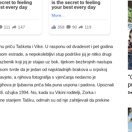
nu priču Tašketa i Vike. U rasponu od dvadeset i pet godina
bom estrade, a nepokolebljivi stup podrške joj je nitko drugi
zbenik koji joj je stajao uz bok. tijekom bezbrojnih nastupa
som tvrde da je jedan od najskladnijih brakova u srpskoj
“
zavjete, a njihova fotografija s vjenčanja nedavno je
p
ihova je ljubavna priča bila puna uspona i padova. Upoznali
i 18. ožujka 1994. No, kada su Vikini roditelji, Zorka i
De
dine starijem Tašku, odmah su od nje zahtijevali da prekine