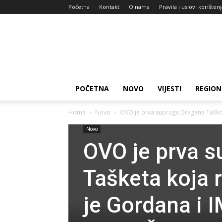
Početna
Kontakt
O nama
Pravila i uslovi korišten
Zdravlje
za
dan
POČETNA
NOVO
VIJESTI
REGION
Home
Novo
OVO je prva supruga Dragana Tašković
Novo
OVO je prva s
Tašketa koja r
je Gordana i