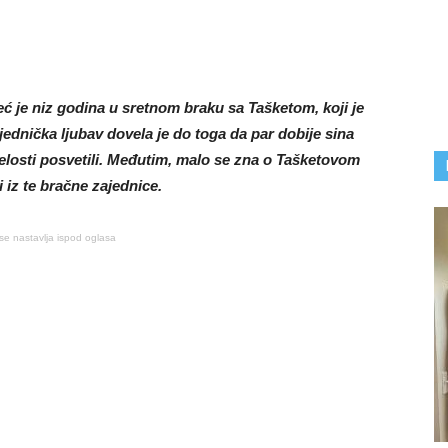
eć je niz godina u sretnom braku sa Tašketom, koji je
ednička ljubav dovela je do toga da par dobije sina
elosti posvetili. Međutim, malo se zna o Tašketovom
iz te bračne zajednice.
se nastavlja ispod oglasa