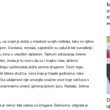
M
o
s
De
 svijet je došla u mladosti svojih roditelja. Iako se njihov
m, Gordana, nestala, zajednički su odlučili biti suroditelji i
lu ženu s vlastitim djetetom. Tijekom odrastanja Jelene
utim, imala je tu sreću da su i majka i otac aktivno
ku brigu i poštovanje jedno prema drugome. Osim toga,
ude bliska družica, veza koja je trajala godinama. Iako
ička udaljenost nije umanjila snažne veze koje održava s
 uvjerenjima unatoč generacijskom jazu. Nadalje, Jelena
D
 je nekoć bila udana za Dragana Taškovića, odigrala je
u