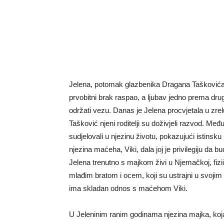
Jelena, potomak glazbenika Dragana Taškovića, na
prvobitni brak raspao, a ljubav jedno prema drugo
održati vezu. Danas je Jelena procvjetala u zre
Tašković njeni roditelji su doživjeli razvod. Međ
sudjelovali u njezinu životu, pokazujući istins
njezina maćeha, Viki, dala joj je privilegiju da b
Jelena trenutno s majkom živi u Njemačkoj, fiz
mlađim bratom i ocem, koji su ustrajni u svojim
ima skladan odnos s maćehom Viki.
U Jeleninim ranim godinama njezina majka, koja