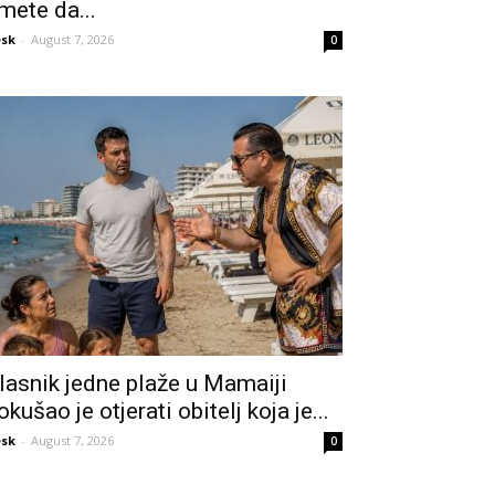
mete da...
sk
-
August 7, 2026
0
lasnik jedne plaže u Mamaiji
okušao je otjerati obitelj koja je...
sk
-
August 7, 2026
0