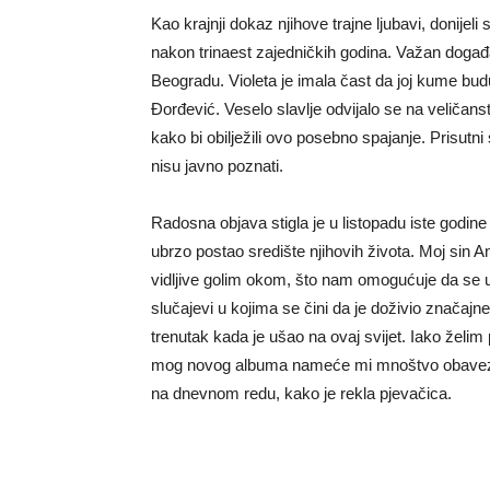
Kao krajnji dokaz njihove trajne ljubavi, donijel
nakon trinaest zajedničkih godina. Važan događ
Beogradu. Violeta je imala čast da joj kume bu
Đorđević. Veselo slavlje odvijalo se na veličans
kako bi obilježili ovo posebno spajanje. Prisutni s
nisu javno poznati.
Radosna objava stigla je u listopadu iste godine
ubrzo postao središte njihovih života. Moj sin 
vidljive golim okom, što nam omogućuje da se u
slučajevi u kojima se čini da je doživio znača
trenutak kada je ušao na ovaj svijet. Iako želim p
mog novog albuma nameće mi mnoštvo obaveza, 
na dnevnom redu, kako je rekla pjevačica.