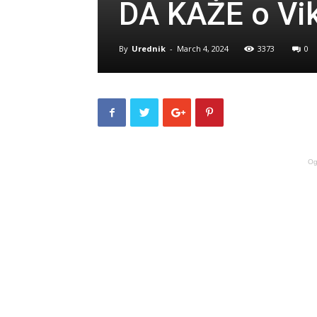
DA KAŽE o Vik
By
Urednik
-
March 4, 2024
3373
0
Og