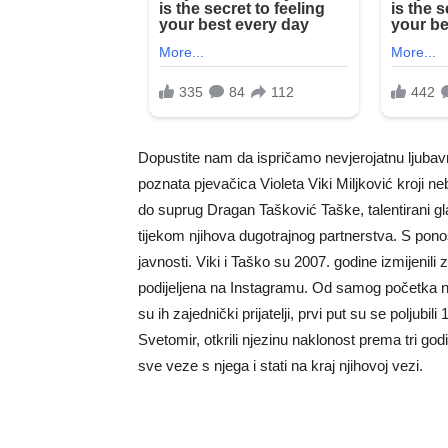
Dopustite nam da ispričamo nevjerojatnu ljubav
poznata pjevačica Violeta Viki Miljković kroji ne
do suprug Dragan Tašković Taške, talentirani gla
tijekom njihova dugotrajnog partnerstva. S pono
javnosti. Viki i Taško su 2007. godine izmijenili 
podijeljena na Instagramu. Od samog početka nj
su ih zajednički prijatelji, prvi put su se poljubil
Svetomir, otkrili njezinu naklonost prema tri go
sve veze s njega i stati na kraj njihovoj vezi.