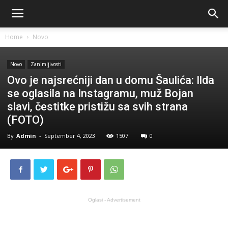
Home
Novo
Novo
Zanimljivosti
Ovo je najsrećniji dan u domu Šaulića: Ilda
se oglasila na Instagramu, muž Bojan
slavi, čestitke pristižu sa svih strana
(FOTO)
By
Admin
-
September 4, 2023
1507
0
Oglasi - Advertisement