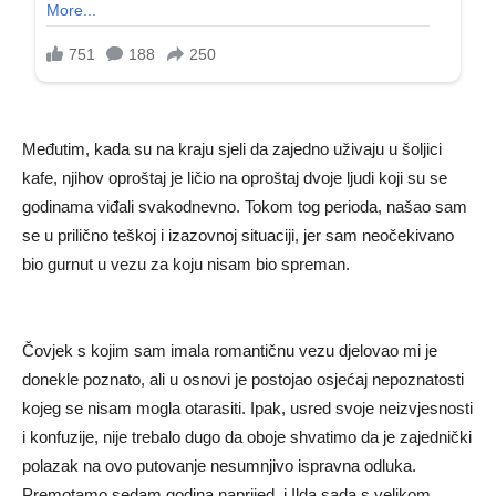
Međutim, kada su na kraju sjeli da zajedno uživaju u šoljici
kafe, njihov oproštaj je ličio na oproštaj dvoje ljudi koji su se
godinama viđali svakodnevno. Tokom tog perioda, našao sam
se u prilično teškoj i izazovnoj situaciji, jer sam neočekivano
bio gurnut u vezu za koju nisam bio spreman.
Čovjek s kojim sam imala romantičnu vezu djelovao mi je
donekle poznato, ali u osnovi je postojao osjećaj nepoznatosti
kojeg se nisam mogla otarasiti. Ipak, usred svoje neizvjesnosti
i konfuzije, nije trebalo dugo da oboje shvatimo da je zajednički
polazak na ovo putovanje nesumnjivo ispravna odluka.
Premotamo sedam godina naprijed, i Ilda sada s velikom