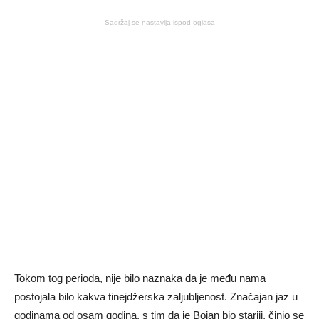
Sadržaj se nastavlja ispod oglasa
Tokom tog perioda, nije bilo naznaka da je među nama
postojala bilo kakva tinejdžerska zaljubljenost. Značajan jaz u
godinama od osam godina, s tim da je Bojan bio stariji, činio se