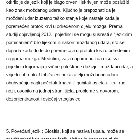
otkrilo je da jezik koji je blago crven i iskrivljen može poslužiti
kao znak moždanog udara. Ključno je prepoznati da je
moždani udar izuzetno teško stanje koje nastaje kada je
poremećen protok krvi u određenom dijelu mozga. Prema
studiji objavljenoj 2012., pojedinci se mogu susresti s “jezičnim
pomicanjem” bilo tijekom ili nakon moždanog udara, što se
događa kada dođe do poremećaja u protoku krvi u određenim
regijama mozga. Međutim, valja napomenuti da nisu svi
pojedinci koji imaju jezične poteškoće doživjeli moždani udar, a
vrijedi i obrnuto. Uobičajeni pokazatelji moždanog udara
obuhvaćaju nagli početak trnaca ili gubitak osjeta u licu, ruci ili
nozi, osobito na jednoj strani tijela, probleme s govorom,
dezorijentiranost i osjećaj vrtoglavice.
5. Povećani jezik : Glositis, koji se naziva i upala, može se