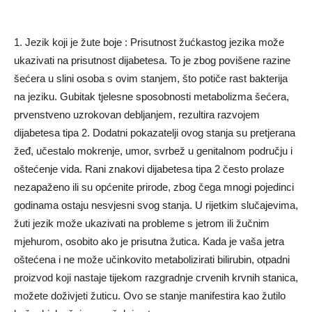
1. Jezik koji je žute boje : Prisutnost žućkastog jezika može
ukazivati ​​na prisutnost dijabetesa. To je zbog povišene razine
šećera u slini osoba s ovim stanjem, što potiče rast bakterija
na jeziku. Gubitak tjelesne sposobnosti metabolizma šećera,
prvenstveno uzrokovan debljanjem, rezultira razvojem
dijabetesa tipa 2. Dodatni pokazatelji ovog stanja su pretjerana
žeđ, učestalo mokrenje, umor, svrbež u genitalnom području i
oštećenje vida. Rani znakovi dijabetesa tipa 2 često prolaze
nezapaženo ili su općenite prirode, zbog čega mnogi pojedinci
godinama ostaju nesvjesni svog stanja. U rijetkim slučajevima,
žuti jezik može ukazivati ​​na probleme s jetrom ili žučnim
mjehurom, osobito ako je prisutna žutica. Kada je vaša jetra
oštećena i ne može učinkovito metabolizirati bilirubin, otpadni
proizvod koji nastaje tijekom razgradnje crvenih krvnih stanica,
možete doživjeti žuticu. Ovo se stanje manifestira kao žutilo