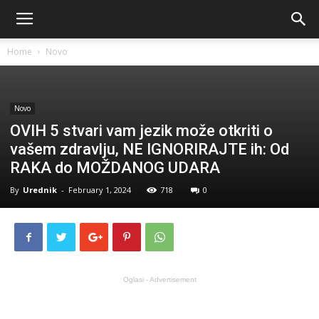
Home
Novo
Novo
OVIH 5 stvari vam jezik može otkriti o
vašem zdravlju, NE IGNORIRAJTE ih: Od
RAKA do MOŽDANOG UDARA
By
Urednik
-
February 1, 2024
718
0
Oglasi - Advertisement