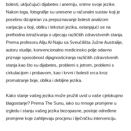
bolesti, uključujući dijabetes i anemiju, snime svoje jezike.
Nakon toga, fotografije su unesene u računalni sustav koji je
posebno dizajniran za prepoznavanje bolesti analizom
varijacija u boji, obliku i teksturi jezika, oslanjajući se na
prethodna istraživanja o utjecaju različitih zdravstvenih stanja.
Prema profesoru Aliju Al-Najiu sa Sveučilišta Južne Australije,
autoru studije, konvencionalno medicinsko polje odavno
priznaje sposobnost dijagnosticiranja različitih zdravstvenih
stanja kao što su dijabetes, problemi s jetrom, problemi s
cirkulacijom i probavom, kao i krvni i bolesti srca kroz
promatranje boje, oblika i debljine jezika.
Kako stanje vašeg jezika može pružiti uvid u vaše cjelokupno
blagostanje? Prema The Sunu, iako su mnoge promjene u
izgledu i stanju vašeg jezika bezopasne, postoje određene
promjene koje zahtijevaju procjenu i liječničku intervenciju.