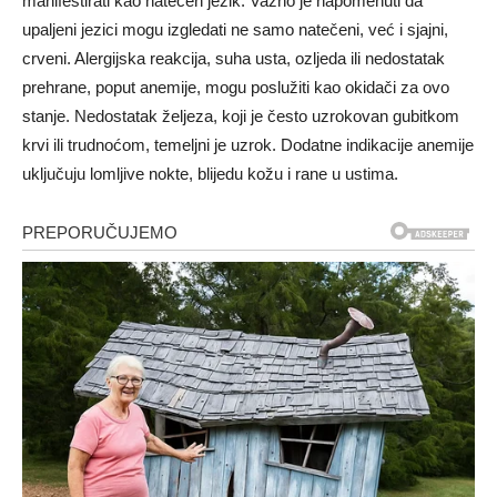
manifestirati kao natečen jezik. Važno je napomenuti da
upaljeni jezici mogu izgledati ne samo natečeni, već i sjajni,
crveni. Alergijska reakcija, suha usta, ozljeda ili nedostatak
prehrane, poput anemije, mogu poslužiti kao okidači za ovo
stanje. Nedostatak željeza, koji je često uzrokovan gubitkom
krvi ili trudnoćom, temeljni je uzrok. Dodatne indikacije anemije
uključuju lomljive nokte, blijedu kožu i rane u ustima.