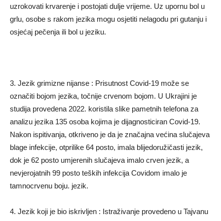
uzrokovati krvarenje i postojati dulje vrijeme. Uz upornu bol u
grlu, osobe s rakom jezika mogu osjetiti nelagodu pri gutanju i
osjećaj pečenja ili bol u jeziku.
3. Jezik grimizne nijanse : Prisutnost Covid-19 može se
označiti bojom jezika, točnije crvenom bojom. U Ukrajini je
studija provedena 2022. koristila slike pametnih telefona za
analizu jezika 135 osoba kojima je dijagnosticiran Covid-19.
Nakon ispitivanja, otkriveno je da je značajna većina slučajeva
blage infekcije, otprilike 64 posto, imala blijedoružičasti jezik,
dok je 62 posto umjerenih slučajeva imalo crven jezik, a
nevjerojatnih 99 posto teških infekcija Covidom imalo je
tamnocrvenu boju. jezik.
4. Jezik koji je bio iskrivljen : Istraživanje provedeno u Tajvanu