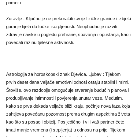
pomolu.
Zdravlje : Ključno je ne prekoračiti svoje fizičke granice i izbjeći
guranje tijela do točke iscrpljenosti. Neophodno je razviti
zdravije navike u pogledu prehrane, spavanja i opuštanja, kao i
povećati razinu tjelesne aktivnosti.
Astrologija za horoskopski znak Djevica. Ljubav : Tijekom
prvih deset dana veljače emotivni odnosi ostaju stabilni i mirni.
Štoviše, ovo razdoblje omogućuje stvaranje budućih planova i
produbljivanje intimnosti i povjerenja unutar veze. Međutim,
kako se prva dekada veljače bliži kraju, počinje nova faza koja
zahtijeva povećanu pozornost prema drugim aspektima života
kao što su posao i obitelj. Posljedično, i vi i vaš partner ćete
imati manje vremena (i strpljenja) u odnosu na prije. Tijekom