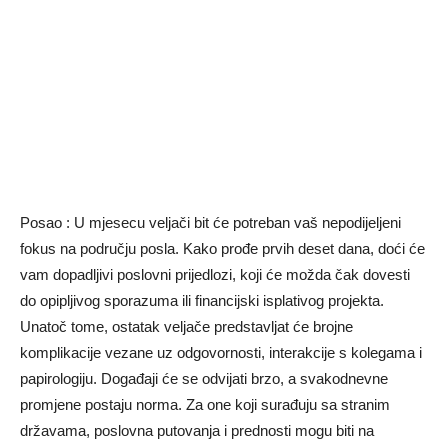
Posao : U mjesecu veljači bit će potreban vaš nepodijeljeni
fokus na području posla. Kako prođe prvih deset dana, doći će
vam dopadljivi poslovni prijedlozi, koji će možda čak dovesti
do opipljivog sporazuma ili financijski isplativog projekta.
Unatoč tome, ostatak veljače predstavljat će brojne
komplikacije vezane uz odgovornosti, interakcije s kolegama i
papirologiju. Događaji će se odvijati brzo, a svakodnevne
promjene postaju norma. Za one koji surađuju sa stranim
državama, poslovna putovanja i prednosti mogu biti na