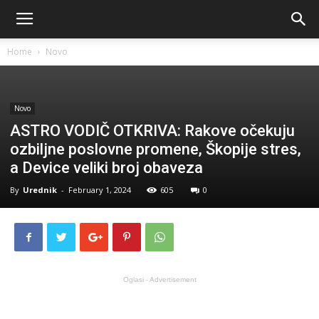
Home
Novo
Novo
ASTRO VODIČ OTKRIVA: Rakove očekuju
ozbiljne poslovne promene, Škopije stres,
a Device veliki broj obaveza
By
Urednik
-
February 1, 2024
605
0
Oglasi - Advertisement