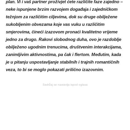
plan. Vi i vaš partner proživjet ćete različite faze zajedno –
neke ispunjene brzim razvojem događaja i zajedničkom
težnjom za različitim ciljevima, dok su druge obilježene
sukobljenim obvezama koje vas vuku u različitim
smjerovima, čineći izazovom pronaći kvalitetno vrijeme
jedno za drugo. Rakovi slobodnog duha, ovo je razdoblje
obilježeno ugodnim trenucima, društvenim interakcijama,
zanimljivim aktivnostima, pa čak i flertom. Međutim, kada
je u pitanju uspostavljanje stabilnih i trajnih romantičnih
veza, to bi se moglo pokazati prilično izazovnim.
Sadržaj se nastavlja ispod oglasa