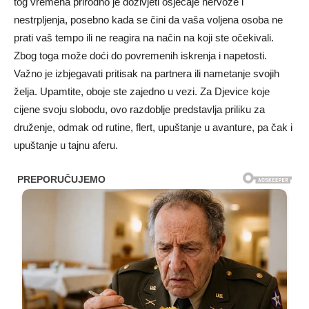
tog vremena prirodno je doživjeti osjećaje nervoze i
nestrpljenja, posebno kada se čini da vaša voljena osoba ne
prati vaš tempo ili ne reagira na način na koji ste očekivali.
Zbog toga može doći do povremenih iskrenja i napetosti.
Važno je izbjegavati pritisak na partnera ili nametanje svojih
želja. Upamtite, oboje ste zajedno u vezi. Za Djevice koje
cijene svoju slobodu, ovo razdoblje predstavlja priliku za
druženje, odmak od rutine, flert, upuštanje u avanture, pa čak i
upuštanje u tajnu aferu.