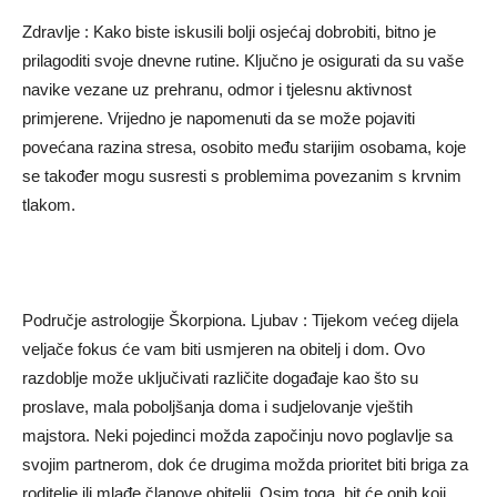
Zdravlje : Kako biste iskusili bolji osjećaj dobrobiti, bitno je
prilagoditi svoje dnevne rutine. Ključno je osigurati da su vaše
navike vezane uz prehranu, odmor i tjelesnu aktivnost
primjerene. Vrijedno je napomenuti da se može pojaviti
povećana razina stresa, osobito među starijim osobama, koje
se također mogu susresti s problemima povezanim s krvnim
tlakom.
Područje astrologije Škorpiona. Ljubav : Tijekom većeg dijela
veljače fokus će vam biti usmjeren na obitelj i dom. Ovo
razdoblje može uključivati ​​različite događaje kao što su
proslave, mala poboljšanja doma i sudjelovanje vještih
majstora. Neki pojedinci možda započinju novo poglavlje sa
svojim partnerom, dok će drugima možda prioritet biti briga za
roditelje ili mlađe članove obitelji. Osim toga, bit će onih koji