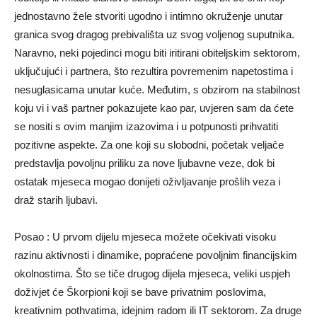
jednostavno žele stvoriti ugodno i intimno okruženje unutar
granica svog dragog prebivališta uz svog voljenog suputnika.
Naravno, neki pojedinci mogu biti iritirani obiteljskim sektorom,
uključujući i partnera, što rezultira povremenim napetostima i
nesuglasicama unutar kuće. Međutim, s obzirom na stabilnost
koju vi i vaš partner pokazujete kao par, uvjeren sam da ćete
se nositi s ovim manjim izazovima i u potpunosti prihvatiti
pozitivne aspekte. Za one koji su slobodni, početak veljače
predstavlja povoljnu priliku za nove ljubavne veze, dok bi
ostatak mjeseca mogao donijeti oživljavanje prošlih veza i
draž starih ljubavi.
Posao : U prvom dijelu mjeseca možete očekivati ​​visoku
razinu aktivnosti i dinamike, popraćene povoljnim financijskim
okolnostima. Što se tiče drugog dijela mjeseca, veliki uspjeh
doživjet će Škorpioni koji se bave privatnim poslovima,
kreativnim pothvatima, idejnim radom ili IT sektorom. Za druge