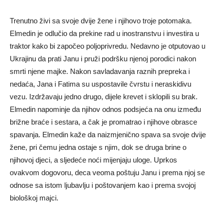
Trenutno živi sa svoje dvije žene i njihovo troje potomaka.
Elmedin je odlučio da prekine rad u inostranstvu i investira u
traktor kako bi započeo poljoprivredu. Nedavno je otputovao u
Ukrajinu da prati Janu i pruži podršku njenoj porodici nakon
smrti njene majke. Nakon savladavanja raznih prepreka i
nedaća, Jana i Fatima su uspostavile čvrstu i neraskidivu
vezu. Izdržavaju jedno drugo, dijele krevet i sklopili su brak.
Elmedin napominje da njihov odnos podsjeća na onu između
brižne braće i sestara, a čak je promatrao i njihove obrasce
spavanja. Elmedin kaže da naizmjenično spava sa svoje dvije
žene, pri čemu jedna ostaje s njim, dok se druga brine o
njihovoj djeci, a sljedeće noći mijenjaju uloge. Uprkos
ovakvom dogovoru, deca veoma poštuju Janu i prema njoj se
odnose sa istom ljubavlju i poštovanjem kao i prema svojoj
biološkoj majci.