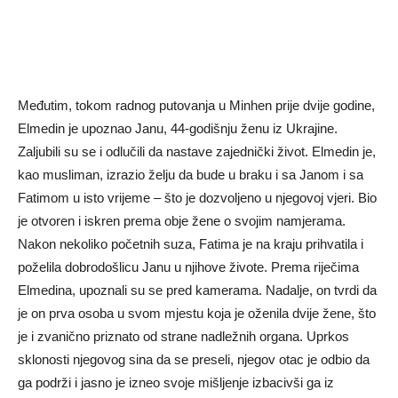
Međutim, tokom radnog putovanja u Minhen prije dvije godine,
Elmedin je upoznao Janu, 44-godišnju ženu iz Ukrajine.
Zaljubili su se i odlučili da nastave zajednički život. Elmedin je,
kao musliman, izrazio želju da bude u braku i sa Janom i sa
Fatimom u isto vrijeme – što je dozvoljeno u njegovoj vjeri. Bio
je otvoren i iskren prema obje žene o svojim namjerama.
Nakon nekoliko početnih suza, Fatima je na kraju prihvatila i
poželila dobrodošlicu Janu u njihove živote. Prema riječima
Elmedina, upoznali su se pred kamerama. Nadalje, on tvrdi da
je on prva osoba u svom mjestu koja je oženila dvije žene, što
je i zvanično priznato od strane nadležnih organa. Uprkos
sklonosti njegovog sina da se preseli, njegov otac je odbio da
ga podrži i jasno je izneo svoje mišljenje izbacivši ga iz