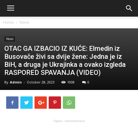
Home
Novo
Novo
OTAC GA IZBACIO IZ KUĆE: Elmedin iz
Busovače živi sa dvije žene: Jedna je iz
BiH, a druga je Ukrajinka a ovako izgleda
RASPORED SPAVANJA (VIDEO)
By
Admin
-
October 28, 2023
1008
0
Oglasi - Advertisement