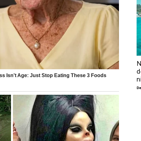
N
d
n
De