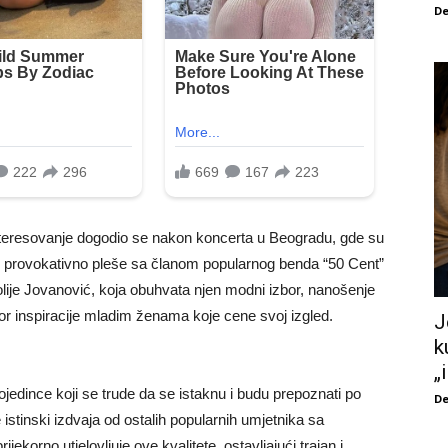
De
interesovanje dogodio se nakon koncerta u Beogradu, gde su
ko provokativno pleše sa članom popularnog benda “50 Cent”
lije Jovanović, koja obuhvata njen modni izbor, nanošenje
vor inspiracije mladim ženama koje cene svoj izgled.
J
k
„
pojedince koji se trude da se istaknu i budu prepoznati po
De
stinski izdvaja od ostalih popularnih umjetnika sa
orno utjelovljuje ove kvalitete, ostavljajući trajan i