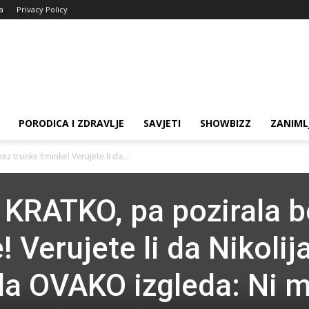
ja
Privacy Policy
PORODICA I ZDRAVLJE
SAVJETI
SHOWBIZZ
ZANIML
z trunke šminke! Verujete li da...
 KRATKO, pa pozirala b
 Verujete li da Nikolij
da OVAKO izgleda: Ni 