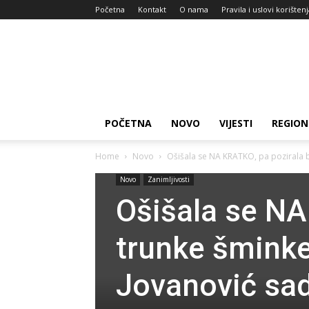
Početna
Kontakt
O nama
Pravila i uslovi korišten
Zdravlje
za
dan
POČETNA
NOVO
VIJESTI
REGION
Home
Novo
Ošišala se NA KRATKO, pa pozirala be
Novo
Zanimljivosti
Ošišala se NA
trunke šminke!
Jovanović sa