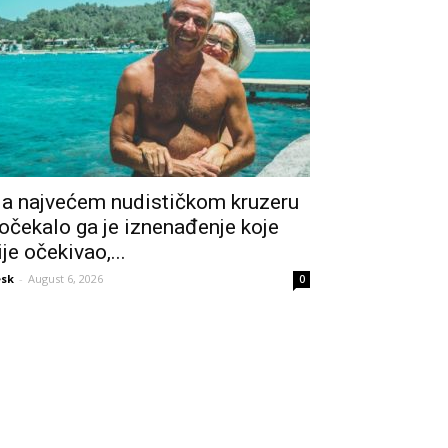
a najvećem nudističkom kruzeru
očekalo ga je iznenađenje koje
ije očekivao,...
sk
-
August 6, 2026
0