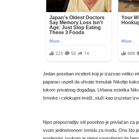
Jedan poseban incident koji je izazvao veliko 
paparaci uspeli da uhvate trenutak Nikolije ka
tokom privatnog događaja. Urbana estetika Niko
šminke i celokupni imidž, služi kao izuzetan iz
Njen prepoznatljiv stil posebno je privlačan za 
svom jedinstvenom smislu za modu. Ono što je i
modernim zvukom je njena sposobnost da besprijek