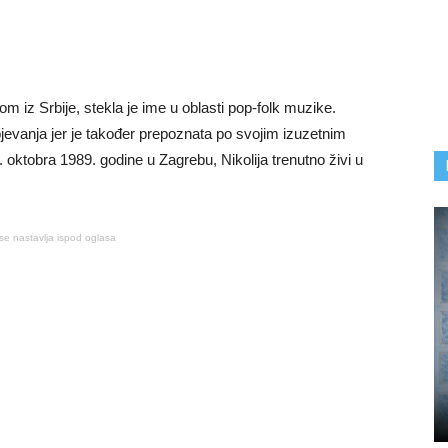
m iz Srbije, stekla je ime u oblasti pop-folk muzike.
jevanja jer je također prepoznata po svojim izuzetnim
ktobra 1989. godine u Zagrebu, Nikolija trenutno živi u
se nastavlja ispod oglasa