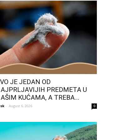
VO JE JEDAN OD
AJPRLJAVIJIH PREDMETA U
AŠIM KUĆAMA, A TREBA...
sk
-
August 6, 2026
0