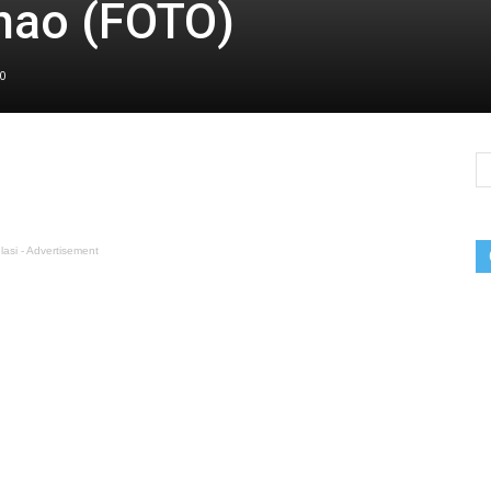
znao (FOTO)
0
lasi - Advertisement