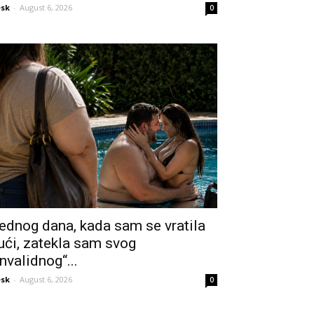
sk
-
August 6, 2026
0
ednog dana, kada sam se vratila
ući, zatekla sam svog
invalidnog“...
sk
-
August 6, 2026
0