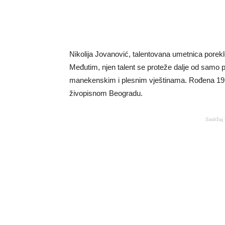
Nikolija Jovanović, talentovana umetnica poreklo
Međutim, njen talent se proteže dalje od samo p
manekenskim i plesnim vještinama. Rođena 19. o
živopisnom Beogradu.
Sadržaj 