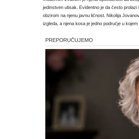
jedinstven utisak. Evidentno je da često prolazi 
obzirom na njenu javnu ličnost. Nikolija Jovano
izgleda, a njena kosa je jedno područje u kojem