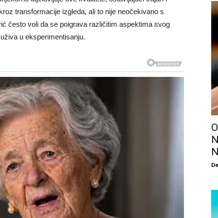
kroz transformacije izgleda, ali to nije neočekivano s
vić često voli da se poigrava različitim aspektima svog
 uživa u eksperimentisanju.
O
N
N
De