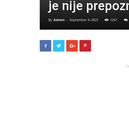
je nije prepo
By
Admin
-
September 4, 2023
1267
Og