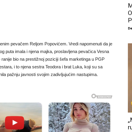
M
O
P
De
cenjenim pevačem Reljom Popovićem. Vredi napomenuti da je
kog puta imala i njena majka, proslavljena pevačica Vesna
ranije bio na prestižnoj poziciji šefa marketinga u PGP
estara, i to njena sestra Teodora i brat Luka, koji su sa
enila pažnju javnosti svojim zadivljujućim nastupima.
„
r