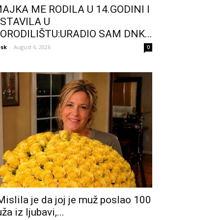
AJKA ME RODILA U 14.GODINI I
STAVILA U
ORODILIŠTU:URADIO SAM DNK...
sk
-
August 6, 2026
0
Mislila je da joj je muž poslao 100
uža iz ljubavi,...