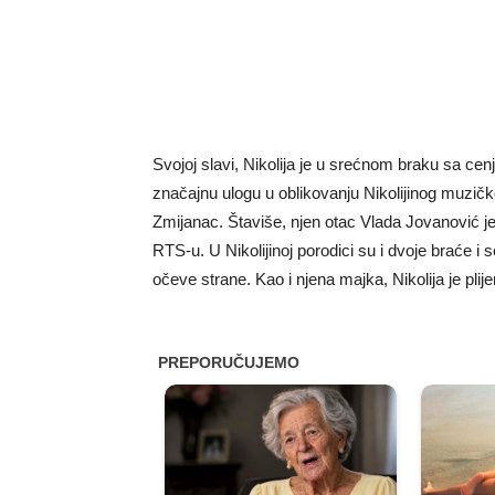
Svojoj slavi, Nikolija je u srećnom braku sa 
značajnu ulogu u oblikovanju Nikolijinog muzič
Zmijanac. Štaviše, njen otac Vlada Jovanović je 
RTS-u. U Nikolijinoj porodici su i dvoje braće i s
očeve strane. Kao i njena majka, Nikolija je plij