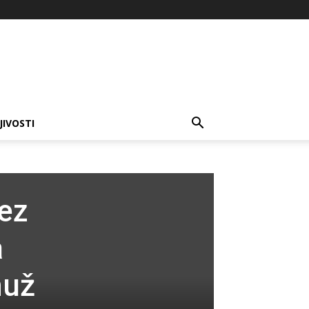
JIVOSTI
ez
a
muž