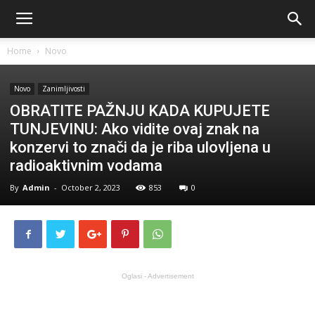
Home
Novo
Novo
Zanimljivosti
OBRATITE PAŽNJU KADA KUPUJETE
TUNJEVINU: Ako vidite ovaj znak na
konzervi to znači da je riba ulovljena u
radioaktivnim vodama
By
Admin
-
October 2, 2023
853
0
Oglasi - Advertisement