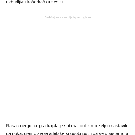
uzbudljivu košarkašku sesiju.
Sadržaj se nastavlja ispod oglasa
Naša energična igra trajala je satima, dok smo željno nastavili
da pokazujemo svoje atletske sposobnosti i da se upuštamo u