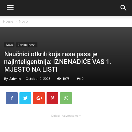
Home
Novo
Novo
Zanimljivosti
Naučnici otkrili koja rasa pasa je
najinteligentnija: IZNENADIĆE VAS 1.
MJESTO NA LISTI
By
Admin
-
October 2, 2023
1073
0
Oglasi - Advertisement