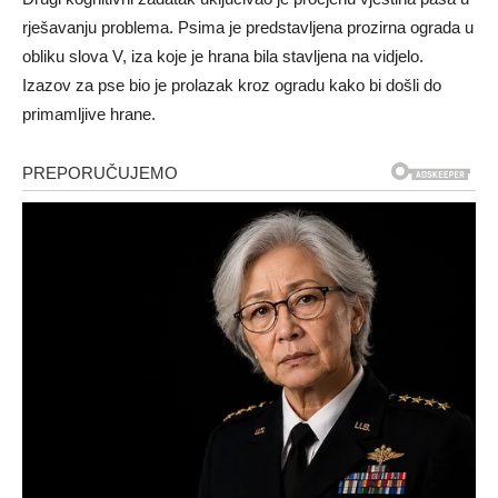
rješavanju problema. Psima je predstavljena prozirna ograda u
obliku slova V, iza koje je hrana bila stavljena na vidjelo.
Izazov za pse bio je prolazak kroz ogradu kako bi došli do
primamljive hrane.