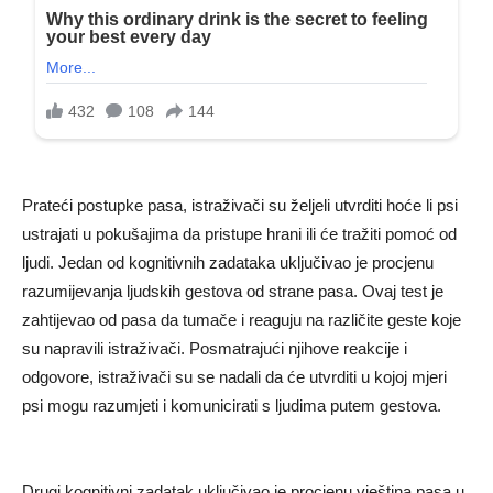
Prateći postupke pasa, istraživači su željeli utvrditi hoće li psi
ustrajati u pokušajima da pristupe hrani ili će tražiti pomoć od
ljudi. Jedan od kognitivnih zadataka uključivao je procjenu
razumijevanja ljudskih gestova od strane pasa. Ovaj test je
zahtijevao od pasa da tumače i reaguju na različite geste koje
su napravili istraživači. Posmatrajući njihove reakcije i
odgovore, istraživači su se nadali da će utvrditi u kojoj mjeri
psi mogu razumjeti i komunicirati s ljudima putem gestova.
Drugi kognitivni zadatak uključivao je procjenu vještina pasa u