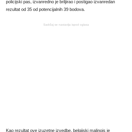
policijski pas, izvanredno je briljirao i postigao izvanredan
rezultat od 35 od potencijalnih 39 bodova.
Sadržaj se nastavlja ispod oglasa
Kao rezultat ove izuzetne izvedbe, belgijski malinois je