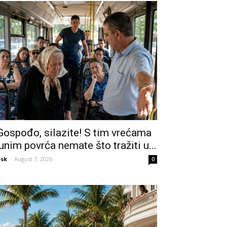
Gospođo, silazite! S tim vrećama
unim povrća nemate što tražiti u...
sk
-
August 7, 2026
0