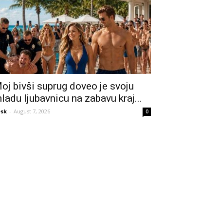
oj bivši suprug doveo je svoju
ladu ljubavnicu na zabavu kraj...
sk
-
August 7, 2026
0