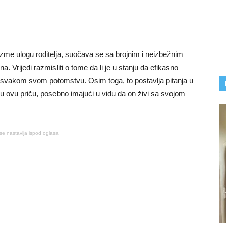
uzme ulogu roditelja, suočava se sa brojnim i neizbežnim
. Vrijedi razmisliti o tome da li je u stanju da efikasno
ju svakom svom potomstvu. Osim toga, to postavlja pitanja u
u ovu priču, posebno imajući u vidu da on živi sa svojom
se nastavlja ispod oglasa