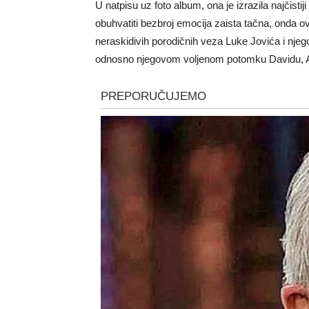
U natpisu uz foto album, ona je izrazila najčistij
obuhvatiti bezbroj emocija zaista tačna, onda ov
neraskidivih porodičnih veza Luke Jovića i nje
odnosno njegovom voljenom potomku Davidu, Al