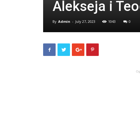
Alekseja i Te
By
Admin
-
July 27, 2023
1043
0
Og