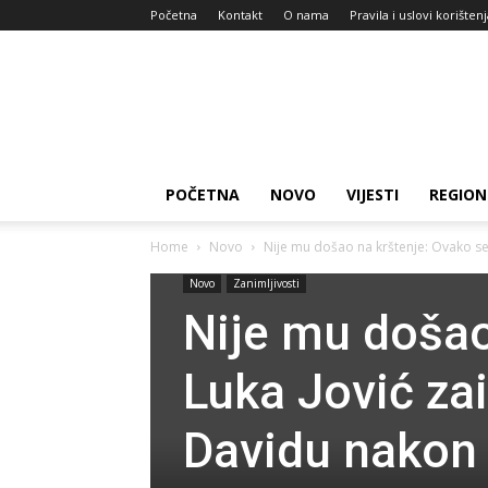
Početna
Kontakt
O nama
Pravila i uslovi korišten
Zdravlje
za
dan
POČETNA
NOVO
VIJESTI
REGION
Home
Novo
Nije mu došao na krštenje: Ovako se
Novo
Zanimljivosti
Nije mu došao
Luka Jović za
Davidu nakon š