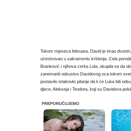
Tokom mjeseca februara, David je imao dvostruko 
učestvovao u sakramentu krštenja. Cela porodi
Branković i njihova ćerka Lola, okupila se da o
zanemariti odsustvo Davidovog oca tokom sveč
postavilo istaknuto pitanje da li će Luka biti od
djece, Alekseja i Teodora, koji su Davidova polu