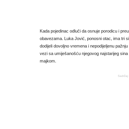
Kada pojedinac odluči da osnuje porodicu i pre
obavezama. Luka Jović, ponosni otac, ima tri sina
dodijeli dovoljno vremena i nepodijeljenu pažn
vezi sa umiješanošću njegovog najstarijeg sina 
majkom.
Sadržaj 