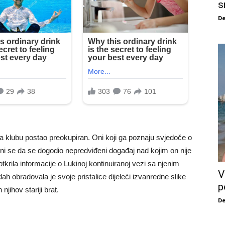
s
De
a klubu postao preokupiran. Oni koji ga poznaju svjedoče o
ini se da se dogodio nepredviđeni događaj nad kojim on nije
tkrila informacije o Lukinoj kontinuiranoj vezi sa njenim
V
h obradovala je svoje pristalice dijeleći izvanredne slike
p
njihov stariji brat.
De