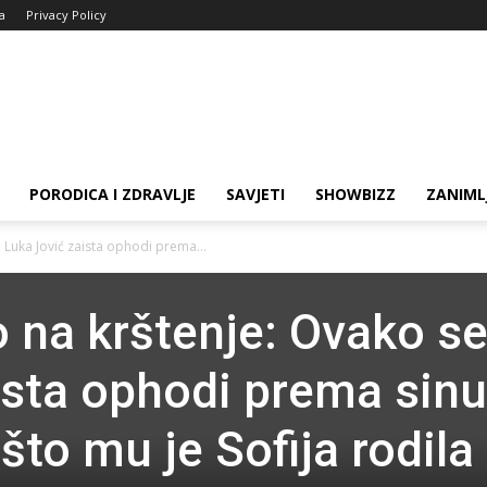
ja
Privacy Policy
PORODICA I ZDRAVLJE
SAVJETI
SHOWBIZZ
ZANIML
 Luka Jović zaista ophodi prema...
 na krštenje: Ovako s
ista ophodi prema sinu
to mu je Sofija rodila