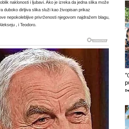
i oblik naklonosti i ljubavi. Ako je izreka da jedna slika može
a duboko dirljiva slika služi kao živopisan prikaz
gove nepokolebljive privrženosti njegovom najdražem blagu,
ekseju , i Teodoro.
“
p
De