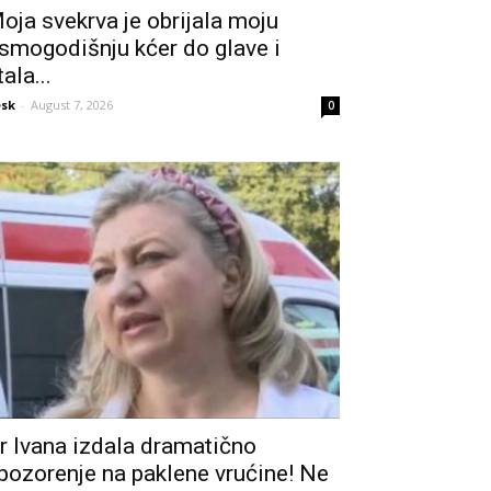
oja svekrva je obrijala moju
smogodišnju kćer do glave i
tala...
sk
-
August 7, 2026
0
r Ivana izdala dramatično
pozorenje na paklene vrućine! Ne