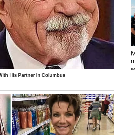
M
m
De