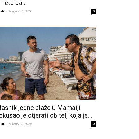
mete da...
sk
-
August 7, 2026
0
lasnik jedne plaže u Mamaiji
okušao je otjerati obitelj koja je...
sk
-
August 7, 2026
0