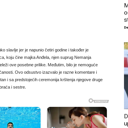
M
o
s
De
slavlje jer je napunio četiri godine i također je
ca, koju čine majka Anđela, njen suprug Nemanja
beleži ove posebne prilike. Međutim, bilo je nemoguće
anosti. Ovo odsustvo izazvalo je razne komentare i
sutan i sa predstojećih ceremonija krštenja njegove druge
braća i sestre.
D
u