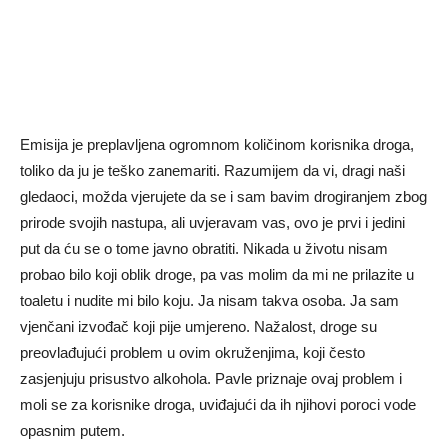
Emisija je preplavljena ogromnom količinom korisnika droga,
toliko da ju je teško zanemariti. Razumijem da vi, dragi naši
gledaoci, možda vjerujete da se i sam bavim drogiranjem zbog
prirode svojih nastupa, ali uvjeravam vas, ovo je prvi i jedini
put da ću se o tome javno obratiti. Nikada u životu nisam
probao bilo koji oblik droge, pa vas molim da mi ne prilazite u
toaletu i nudite mi bilo koju. Ja nisam takva osoba. Ja sam
vjenčani izvođač koji pije umjereno. Nažalost, droge su
preovlađujući problem u ovim okruženjima, koji često
zasjenjuju prisustvo alkohola. Pavle priznaje ovaj problem i
moli se za korisnike droga, uviđajući da ih njihovi poroci vode
opasnim putem.