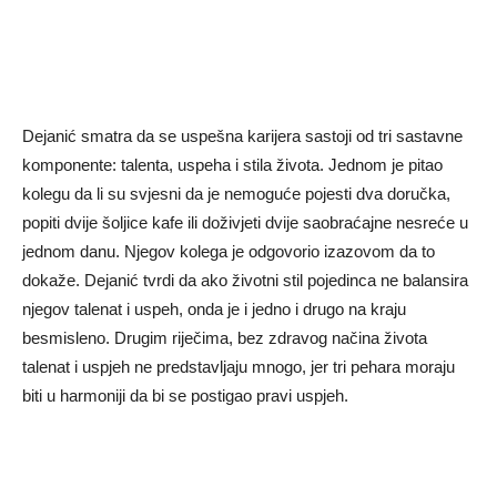
Dejanić smatra da se uspešna karijera sastoji od tri sastavne
komponente: talenta, uspeha i stila života. Jednom je pitao
kolegu da li su svjesni da je nemoguće pojesti dva doručka,
popiti dvije šoljice kafe ili doživjeti dvije saobraćajne nesreće u
jednom danu. Njegov kolega je odgovorio izazovom da to
dokaže. Dejanić tvrdi da ako životni stil pojedinca ne balansira
njegov talenat i uspeh, onda je i jedno i drugo na kraju
besmisleno. Drugim riječima, bez zdravog načina života
talenat i uspjeh ne predstavljaju mnogo, jer tri pehara moraju
biti u harmoniji da bi se postigao pravi uspjeh.