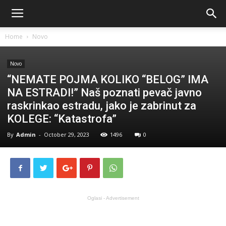
Home
Novo
Novo
“NEMATE POJMA KOLIKO “BELOG” IMA
NA ESTRADI!” Naš poznati pevač javno
raskrinkao estradu, jako je zabrinut za
KOLEGE: “Katastrofa”
By
Admin
-
October 29, 2023
1496
0
Oglasi - Advertisement