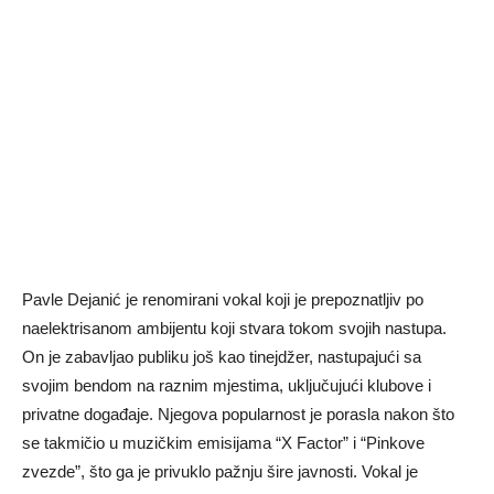
Pavle Dejanić je renomirani vokal koji je prepoznatljiv po
naelektrisanom ambijentu koji stvara tokom svojih nastupa.
On je zabavljao publiku još kao tinejdžer, nastupajući sa
svojim bendom na raznim mjestima, uključujući klubove i
privatne događaje. Njegova popularnost je porasla nakon što
se takmičio u muzičkim emisijama “X Factor” i “Pinkove
zvezde”, što ga je privuklo pažnju šire javnosti. Vokal je