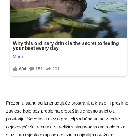
Prozori u stanu su iznenađujuće prostrani, a krase ih prozirne
zavjese koje bez problema propuštaju dnevno svjetlo u
prostoriju. Severina i njezin pratitelj srdačno su se zagrlile
ovjekovječivši trenutak za velikim blagovaonskim stolom koji
služi kao mjesto okupljanja njezinih najmilijih u važnim