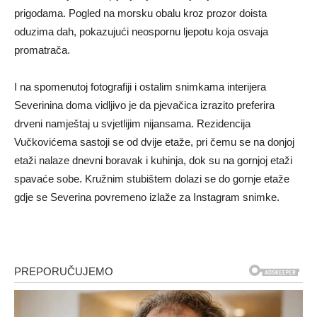
prigodama. Pogled na morsku obalu kroz prozor doista
oduzima dah, pokazujući neospornu ljepotu koja osvaja
promatrača.
I na spomenutoj fotografiji i ostalim snimkama interijera
Severinina doma vidljivo je da pjevačica izrazito preferira
drveni namještaj u svjetlijim nijansama. Rezidencija
Vučkovićema sastoji se od dvije etaže, pri čemu se na donjoj
etaži nalaze dnevni boravak i kuhinja, dok su na gornjoj etaži
spavaće sobe. Kružnim stubištem dolazi se do gornje etaže
gdje se Severina povremeno izlaže za Instagram snimke.