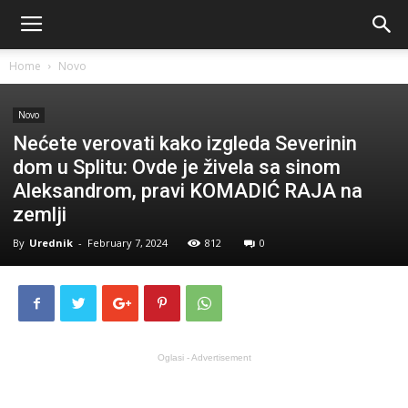
Home
Novo
Novo
Nećete verovati kako izgleda Severinin
dom u Splitu: Ovde je živela sa sinom
Aleksandrom, pravi KOMADIĆ RAJA na
zemlji
By
Urednik
-
February 7, 2024
812
0
Oglasi - Advertisement