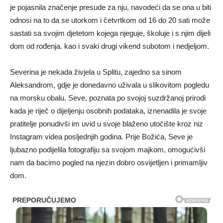
je pojasnila značenje presude za nju, navodeći da se ona u biti
odnosi na to da se utorkom i četvrtkom od 16 do 20 sati može
sastati sa svojim djetetom kojega njeguje, školuje i s njim dijeli
dom od rođenja. kao i svaki drugi vikend subotom i nedjeljom.
Severina je nekada živjela u Splitu, zajedno sa sinom
Aleksandrom, gdje je donedavno uživala u slikovitom pogledu
na morsku obalu. Seve, poznata po svojoj suzdržanoj prirodi
kada je riječ o dijeljenju osobnih podataka, iznenadila je svoje
pratitelje ponudivši im uvid u svoje blaženo utočište kroz niz
Instagram videa posljednjih godina. Prije Božića, Seve je
ljubazno podijelila fotografiju sa svojom majkom, omogućivši
nam da bacimo pogled na njezin dobro osvijetljen i primamljiv
dom.