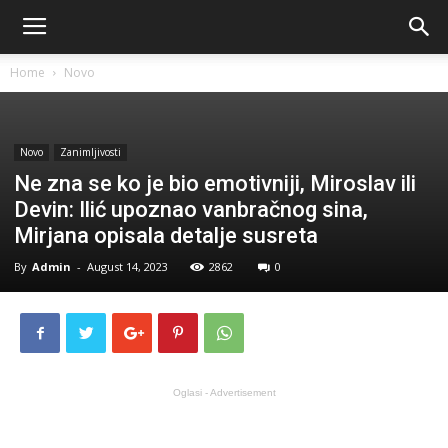
Home
Novo
Novo
Zanimljivosti
Ne zna se ko je bio emotivniji, Miroslav ili
Devin: Ilić upoznao vanbračnog sina,
Mirjana opisala detalje susreta
By
Admin
-
August 14, 2023
2862
0
Oglasi - Advertisement