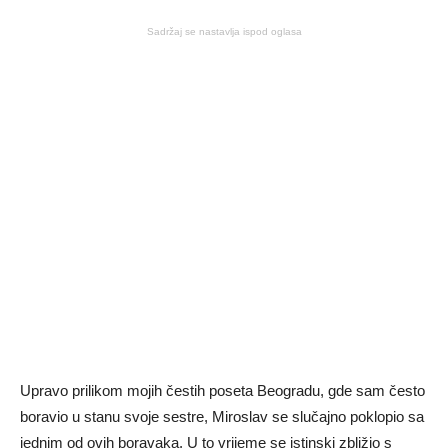
Sadržaj se nastavlja ispod oglasa
Upravo prilikom mojih čestih poseta Beogradu, gde sam često
boravio u stanu svoje sestre, Miroslav se slučajno poklopio sa
jednim od ovih boravaka. U to vrijeme se istinski zbližio s