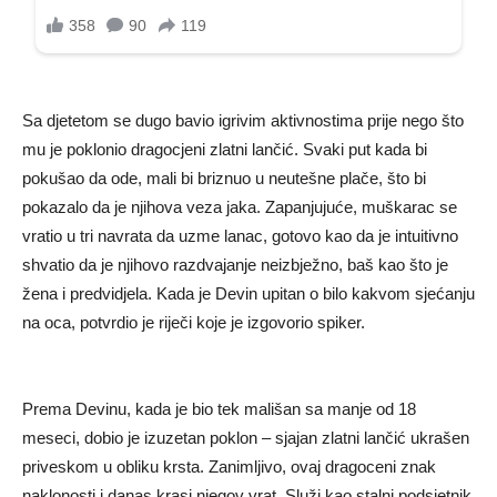
Sa djetetom se dugo bavio igrivim aktivnostima prije nego što
mu je poklonio dragocjeni zlatni lančić. Svaki put kada bi
pokušao da ode, mali bi briznuo u neutešne plače, što bi
pokazalo da je njihova veza jaka. Zapanjujuće, muškarac se
vratio u tri navrata da uzme lanac, gotovo kao da je intuitivno
shvatio da je njihovo razdvajanje neizbježno, baš kao što je
žena i predvidjela. Kada je Devin upitan o bilo kakvom sjećanju
na oca, potvrdio je riječi koje je izgovorio spiker.
Prema Devinu, kada je bio tek mališan sa manje od 18
meseci, dobio je izuzetan poklon – sjajan zlatni lančić ukrašen
priveskom u obliku krsta. Zanimljivo, ovaj dragoceni znak
naklonosti i danas krasi njegov vrat. Služi kao stalni podsjetnik