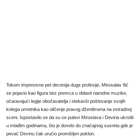
Tokom impresivne pet decenija duge profesije, Mirosalav Ilić
se pojavio kao figura bez premca u oblasti narodne muzike,
očaravajući legije obožavatelja i stekavši poštovanje svojih
kolega umetnika kao oličenje pravog džentlmena na estradnoj
sceni. Ispostavilo se da su se putevi Miroslava i Devina ukrstili
u mlađim godinama, što je dovelo do značajnog susreta gde je
pevač Devinu čak uručio promišljen poklon.