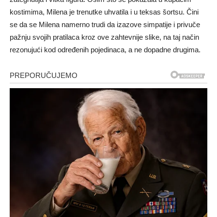
kostimima, Milena je trenutke uhvatila i u teksas šortsu. Čini
se da se Milena namerno trudi da izazove simpatije i privuče
pažnju svojih pratilaca kroz ove zahtevnije slike, na taj način
rezonujući kod određenih pojedinaca, a ne dopadne drugima.