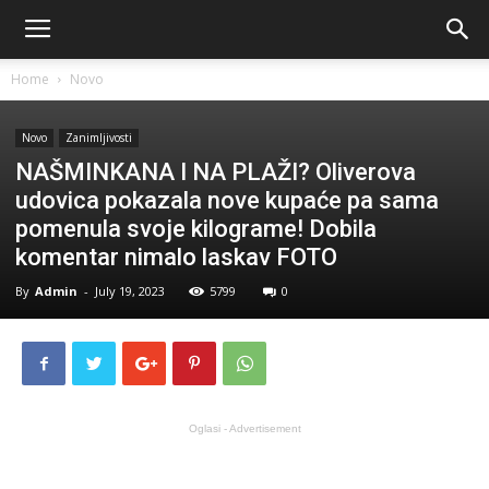
Home
Novo
Novo
Zanimljivosti
NAŠMINKANA I NA PLAŽI? Oliverova
udovica pokazala nove kupaće pa sama
pomenula svoje kilograme! Dobila
komentar nimalo laskav FOTO
By
Admin
-
July 19, 2023
5799
0
Oglasi - Advertisement