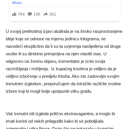
U svojoj prethodnoj izjavi aludirala je na široko rasprostranjene
ideje koje se odnose na mjernu jedinicu kilograma, ne
navodeći eksplicitno da li su ta uvjerenja naslijeđena od druge
osobe ili su direktno primjenjiva na njen vlastiti stas. U
odgovoru na ženinu objavu, komentator je iznio svoja
razmišljanja i mišljenja. Iz kupaćeg kostima je vidljivo da je
vidljivo izbočenje u predjelu trbuha. Ako ste zadovoljni svojim
trenutnim izgledom, preporučujem da istražite različite modne
izbore koji bi mogli bolje upotpuniti vitku građu.
Vaš trenutni stil izgleda prilično ekstravagantno, a moglo bi
imati koristi od nekih prilagodbi kako bi se poboljšala
zategnutija i vitka figura. Osim što se pokazala u kupaćim