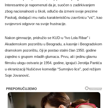
Interesantno je napomenuti da je, suočen s zadirkivanjem
zbog nacionalnosti u školi, odlučio da izmeni svoje prezime
Paskalj, dodajući mu našu karakterističnu završnicu “vić”, kao
svojevrsni odgovor na svoje frustracije.
Nakon gimnazije, pridružio se KUD-u “Ivo Lola Ribar” i
Akademskom pozorištu u Beogradu, a kasnije i Beogradskom
dramskom pozorištu, čiji je postao stalni član 1950. godine
zajedno s grupom mladih glumaca. Prvu, ali i jedinu glavnu
filmsku ulogu ostvario je 1954. godine, igrajući Jerotija Pantića
u ekranizaciji Nušićeve komedije “Sumnjivo lice”, pod režijom
Soje Jovanović.