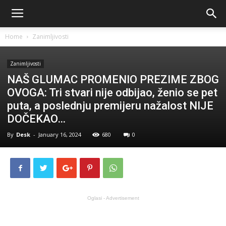
Home
Zanimljivosti
Zanimljivosti
NAŠ GLUMAC PROMENIO PREZIME ZBOG
OVOGA: Tri stvari nije odbijao, ženio se pet
puta, a poslednju premijeru nažalost NIJE
DOČEKAO…
By
Desk
-
January 16, 2024
680
0
Oglasi - Advertisement