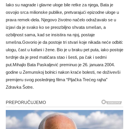
Iako su nagrade i glavne uloge bile retke za njega, Bata je
osvojio srca milionske publike, pretvarajući epizodne uloge u
prava remek-dela. Njegovo životno načelo odražavalo se u
izjavi da je svako ko se preozbiljno shvata smešan, a
ozbiljnost sama, kad se insistira na njoj, postaje
smešna.Govorio je da postoje tri stvari koje nikada neće odbiti:
ulogu, čast u kafani i žene. Bio je u braku pet puta, iako postoje
tvrdnje da je pred matičara stao i šesti, pa čak i sedmi
put.Mihajlo Bata Paskaljević preminuo je 26. januara 2004.
godine u Zemunskoj bolnici nakon kraće bolesti, ne doživevši
premijeru svog poslednjeg filma “Pljačka Trećeg rajha”
Zdravka Šotre.