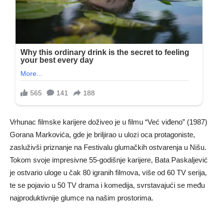
Vrhunac filmske karijere doživeo je u filmu “Već viđeno” (1987)
Gorana Markovića, gde je briljirao u ulozi oca protagoniste,
zasluživši priznanje na Festivalu glumačkih ostvarenja u Nišu.
Tokom svoje impresivne 55-godišnje karijere, Bata Paskaljević
je ostvario uloge u čak 80 igranih filmova, više od 60 TV serija,
te se pojavio u 50 TV drama i komedija, svrstavajući se među
najproduktivnije glumce na našim prostorima.