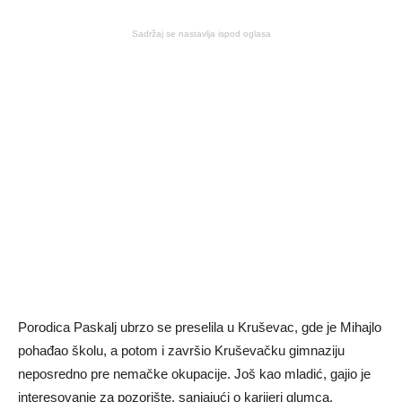
Sadržaj se nastavlja ispod oglasa
Porodica Paskalj ubrzo se preselila u Kruševac, gde je Mihajlo
pohađao školu, a potom i završio Kruševačku gimnaziju
neposredno pre nemačke okupacije. Još kao mladić, gajio je
interesovanje za pozorište, sanjajući o karijeri glumca.