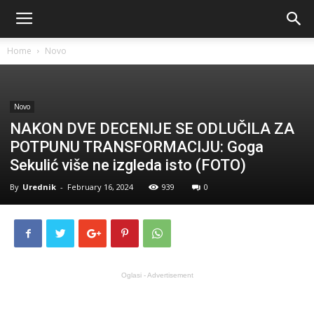
Home
Novo
Novo
NAKON DVE DECENIJE SE ODLUČILA ZA
POTPUNU TRANSFORMACIJU: Goga
Sekulić više ne izgleda isto (FOTO)
By
Urednik
-
February 16, 2024
939
0
Oglasi - Advertisement