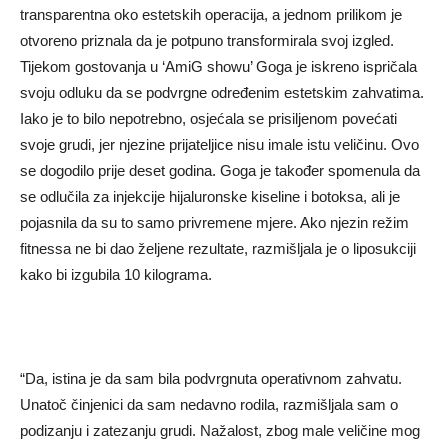
transparentna oko estetskih operacija, a jednom prilikom je
otvoreno priznala da je potpuno transformirala svoj izgled.
Tijekom gostovanja u ‘AmiG showu’ Goga je iskreno ispričala
svoju odluku da se podvrgne određenim estetskim zahvatima.
Iako je to bilo nepotrebno, osjećala se prisiljenom povećati
svoje grudi, jer njezine prijateljice nisu imale istu veličinu. Ovo
se dogodilo prije deset godina. Goga je također spomenula da
se odlučila za injekcije hijaluronske kiseline i botoksa, ali je
pojasnila da su to samo privremene mjere. Ako njezin režim
fitnessa ne bi dao željene rezultate, razmišljala je o liposukciji
kako bi izgubila 10 kilograma.
“Da, istina je da sam bila podvrgnuta operativnom zahvatu.
Unatoč činjenici da sam nedavno rodila, razmišljala sam o
podizanju i zatezanju grudi. Nažalost, zbog male veličine mog