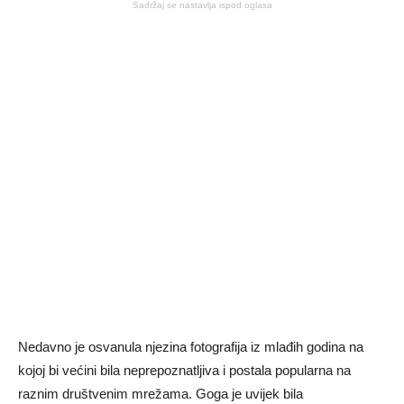
Sadržaj se nastavlja ispod oglasa
Nedavno je osvanula njezina fotografija iz mlađih godina na
kojoj bi većini bila neprepoznatljiva i postala popularna na
raznim društvenim mrežama. Goga je uvijek bila