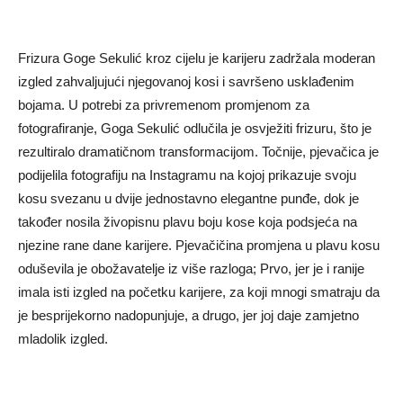
Frizura Goge Sekulić kroz cijelu je karijeru zadržala moderan
izgled zahvaljujući njegovanoj kosi i savršeno usklađenim
bojama. U potrebi za privremenom promjenom za
fotografiranje, Goga Sekulić odlučila je osvježiti frizuru, što je
rezultiralo dramatičnom transformacijom. Točnije, pjevačica je
podijelila fotografiju na Instagramu na kojoj prikazuje svoju
kosu svezanu u dvije jednostavno elegantne punđe, dok je
također nosila živopisnu plavu boju kose koja podsjeća na
njezine rane dane karijere. Pjevačičina promjena u plavu kosu
oduševila je obožavatelje iz više razloga; Prvo, jer je i ranije
imala isti izgled na početku karijere, za koji mnogi smatraju da
je besprijekorno nadopunjuje, a drugo, jer joj daje zamjetno
mladolik izgled.