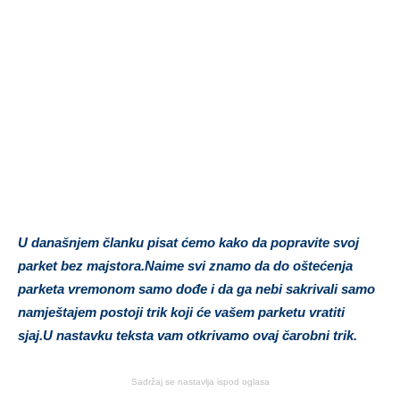
U današnjem članku pisat ćemo kako da popravite svoj
parket bez majstora.Naime svi znamo da do oštećenja
parketa vremonom samo dođe i da ga nebi sakrivali samo
namještajem postoji trik koji će vašem parketu vratiti
sjaj.U nastavku teksta vam otkrivamo ovaj čarobni trik.
Sadržaj se nastavlja ispod oglasa