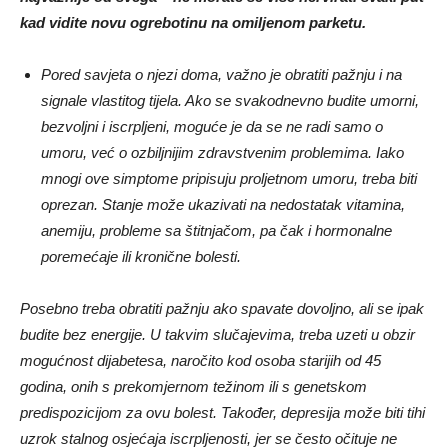
kad vidite novu ogrebotinu na omiljenom parketu.
Pored savjeta o njezi doma, važno je obratiti pažnju i na
signale vlastitog tijela. Ako se svakodnevno budite umorni,
bezvoljni i iscrpljeni, moguće je da se ne radi samo o
umoru, već o ozbiljnijim zdravstvenim problemima. Iako
mnogi ove simptome pripisuju proljetnom umoru, treba biti
oprezan. Stanje može ukazivati na nedostatak vitamina,
anemiju, probleme sa štitnjačom, pa čak i hormonalne
poremećaje ili kronične bolesti.
Posebno treba obratiti pažnju ako spavate dovoljno, ali se ipak
budite bez energije. U takvim slučajevima, treba uzeti u obzir
mogućnost dijabetesa, naročito kod osoba starijih od 45
godina, onih s prekomjernom težinom ili s genetskom
predispozicijom za ovu bolest. Također, depresija može biti tihi
uzrok stalnog osjećaja iscrpljenosti, jer se često očituje ne