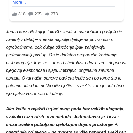
Jedan korisnik koji je također testirao ovu tehniku podijelio je
zanimljiv detalj – metoda najbolje djeluje na površinskim
ogrebotinama, dok dublja oštećenja ipak zahtijevaju
profesionalniji pristup. On je dodatno preporučio korištenje
orahovog ulja, koje ne samo da hidratizira drvo, već i doprinosi
njegovoj elastičnosti i sjaju, imitirajući originalnu završnu
obradu. Ovaj način obnove parketa ističe se i po tome što je
potpuno prirodan, neškodljiv i jeftin – sve što vam je potrebno
vjerojatno već imate u kuhinji.
Ako želite osvježiti izgled svog poda bez velikih ulaganja,
svakako razmotrite ovu metodu. Jednostavna je, brza i
može uvelike poboljšati cjelokupni dojam prostorije. A
najvažnije od svega – ne morate se više nervirati svaki put