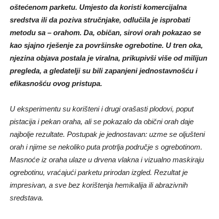
oštećenom parketu. Umjesto da koristi komercijalna
sredstva ili da poziva stručnjake, odlučila je isprobati
metodu sa – orahom. Da, običan, sirovi orah pokazao se
kao sjajno rješenje za površinske ogrebotine. U tren oka,
njezina objava postala je viralna, prikupivši više od milijun
pregleda, a gledatelji su bili zapanjeni jednostavnošću i
efikasnošću ovog pristupa.
U eksperimentu su korišteni i drugi orašasti plodovi, poput
pistacija i pekan oraha, ali se pokazalo da obični orah daje
najbolje rezultate. Postupak je jednostavan: uzme se oljušteni
orah i njime se nekoliko puta protrlja područje s ogrebotinom.
Masnoće iz oraha ulaze u drvena vlakna i vizualno maskiraju
ogrebotinu, vraćajući parketu prirodan izgled. Rezultat je
impresivan, a sve bez korištenja hemikalija ili abrazivnih
sredstava.