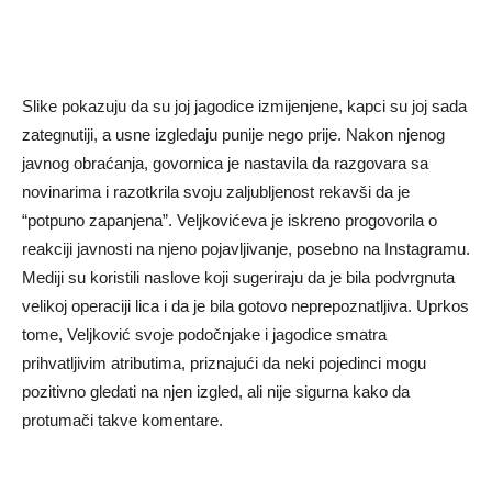
Slike pokazuju da su joj jagodice izmijenjene, kapci su joj sada
zategnutiji, a usne izgledaju punije nego prije. Nakon njenog
javnog obraćanja, govornica je nastavila da razgovara sa
novinarima i razotkrila svoju zaljubljenost rekavši da je
“potpuno zapanjena”. Veljkovićeva je iskreno progovorila o
reakciji javnosti na njeno pojavljivanje, posebno na Instagramu.
Mediji su koristili naslove koji sugeriraju da je bila podvrgnuta
velikoj operaciji lica i da je bila gotovo neprepoznatljiva. Uprkos
tome, Veljković svoje podočnjake i jagodice smatra
prihvatljivim atributima, priznajući da neki pojedinci mogu
pozitivno gledati na njen izgled, ali nije sigurna kako da
protumači takve komentare.