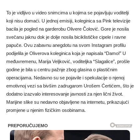
To je vidljivo u video snimcima u kojima se pojavljuju voditelji
koji nisu domaći. U jednoj emisiji, koleginica sa Pink televizije
bacila je pogled na garderobu Olivere Čolović. Gore je nosila
svečanu jaknu dok je dolje nosila biciklističke cipele i ravne
papuče. Ovu zabavnu anegdotu na svom Instagram profilu
podijelila je Oliverova koleginica koja je napisala “Damo!” U
međuvremenu, Marija Veljković, voditeljka “Slagalice”, prošle
godine je bila u centru pažnje zbog glasina o plastičnim
operacijama. Nedavno su se pojavile i spekulacije o njenoj
emotivnoj vezi sa bivšim zadrugarom Urošem Ćertićem, što je
dodatno izazvalo interesovanje javnosti za njen lični život.
Marijine slike su nedavno objavljene na internetu, prikazujući
promjene u njenim fizičkim osobinama.