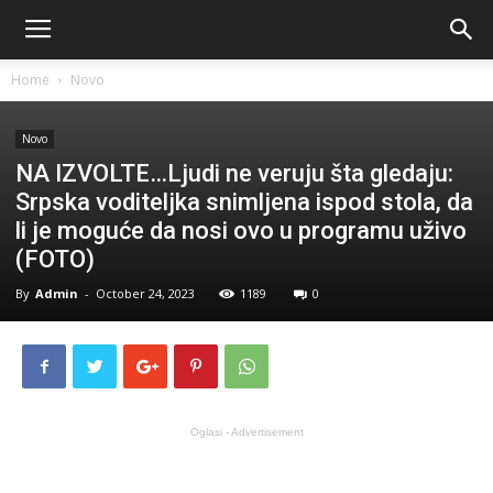
Home
Novo
Novo
NA IZVOLTE…Ljudi ne veruju šta gledaju:
Srpska voditeljka snimljena ispod stola, da
li je moguće da nosi ovo u programu uživo
(FOTO)
By
Admin
-
October 24, 2023
1189
0
Oglasi - Advertisement