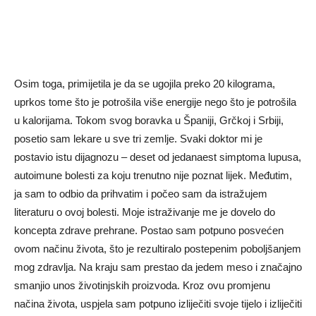
Osim toga, primijetila je da se ugojila preko 20 kilograma,
uprkos tome što je potrošila više energije nego što je potrošila
u kalorijama. Tokom svog boravka u Španiji, Grčkoj i Srbiji,
posetio sam lekare u sve tri zemlje. Svaki doktor mi je
postavio istu dijagnozu – deset od jedanaest simptoma lupusa,
autoimune bolesti za koju trenutno nije poznat lijek. Međutim,
ja sam to odbio da prihvatim i počeo sam da istražujem
literaturu o ovoj bolesti. Moje istraživanje me je dovelo do
koncepta zdrave prehrane. Postao sam potpuno posvećen
ovom načinu života, što je rezultiralo postepenim poboljšanjem
mog zdravlja. Na kraju sam prestao da jedem meso i značajno
smanjio unos životinjskih proizvoda. Kroz ovu promjenu
načina života, uspjela sam potpuno izliječiti svoje tijelo i izliječiti