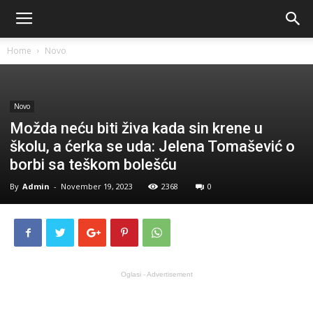
Home
Novo
Novo
Možda neću biti živa kada sin krene u
školu, a ćerka se uda: Jelena Tomašević o
borbi sa teškom bolešću
By
Admin
-
November 19, 2023
2368
0
Oglasi - Advertisement