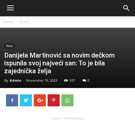
Home
Novo
Novo
Danijela Martinović sa novim dečkom
ispunila svoj najveći san: To je bila
zajednička želja
By
Admin
-
November 19, 2023
937
0
Oglasi - Advertisement