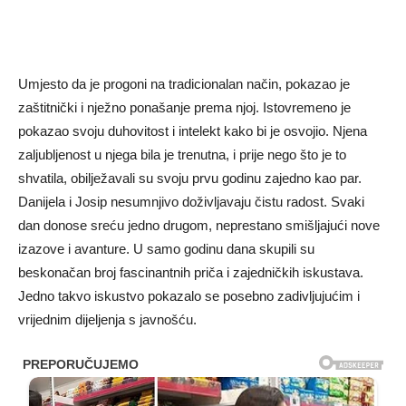
Umjesto da je progoni na tradicionalan način, pokazao je
zaštitnički i nježno ponašanje prema njoj. Istovremeno je
pokazao svoju duhovitost i intelekt kako bi je osvojio. Njena
zaljubljenost u njega bila je trenutna, i prije nego što je to
shvatila, obilježavali su svoju prvu godinu zajedno kao par.
Danijela i Josip nesumnjivo doživljavaju čistu radost. Svaki
dan donose sreću jedno drugom, neprestano smišljajući nove
izazove i avanture. U samo godinu dana skupili su
beskonačan broj fascinantnih priča i zajedničkih iskustava.
Jedno takvo iskustvo pokazalo se posebno zadivljujućim i
vrijednim dijeljenja s javnošću.