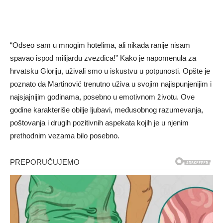
“Odseo sam u mnogim hotelima, ali nikada ranije nisam
spavao ispod milijardu zvezdica!” Kako je napomenula za
hrvatsku Gloriju, uživali smo u iskustvu u potpunosti. Opšte je
poznato da Martinović trenutno uživa u svojim najispunjenijim i
najsjajnijim godinama, posebno u emotivnom životu. Ove
godine karakteriše obilje ljubavi, međusobnog razumevanja,
poštovanja i drugih pozitivnih aspekata kojih je u njenim
prethodnim vezama bilo posebno.