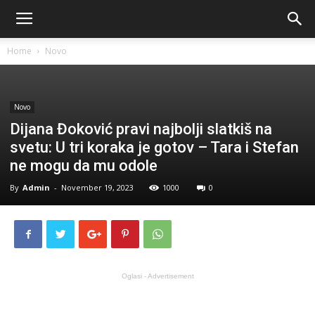
Home
Novo
Novo
Dijana Đoković pravi najbolji slatkiš na
svetu: U tri koraka je gotov – Tara i Stefan
ne mogu da mu odole
By
Admin
-
November 19, 2023
1000
0
Oglasi - Advertisement